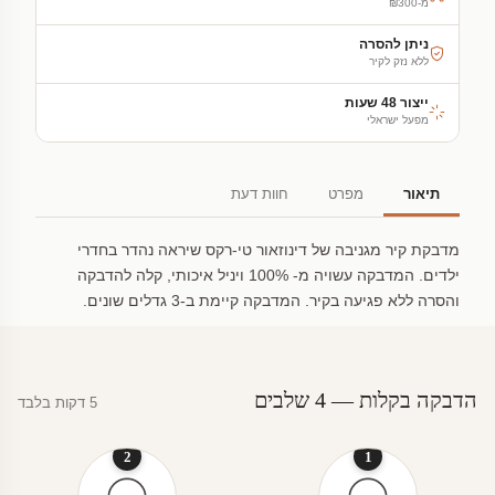
מ-₪300
ניתן להסרה
ללא נזק לקיר
ייצור 48 שעות
מפעל ישראלי
תיאור
מפרט
חוות דעת
מדבקת קיר מגניבה של דינוזאור טי-רקס שיראה נהדר בחדרי
ילדים. המדבקה עשויה מ- 100% ויניל איכותי, קלה להדבקה
והסרה ללא פגיעה בקיר. המדבקה קיימת ב-3 גדלים שונים.
הדבקה בקלות — 4 שלבים
5 דקות בלבד
2
1