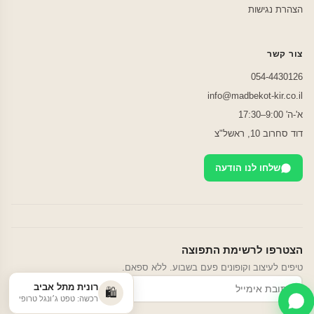
הצהרת נגישות
צור קשר
054-4430126
info@madbekot-kir.co.il
א'-ה' 9:00–17:30
דוד סחרוב 10, ראשל"צ
שלחו לנו הודעה
הצטרפו לרשימת התפוצה
טיפים לעיצוב וקופונים פעם בשבוע. ללא ספאם.
רונית מתל אביב
הרשמה
🛍️
רכשה: טפט ג׳ונגל טרופי