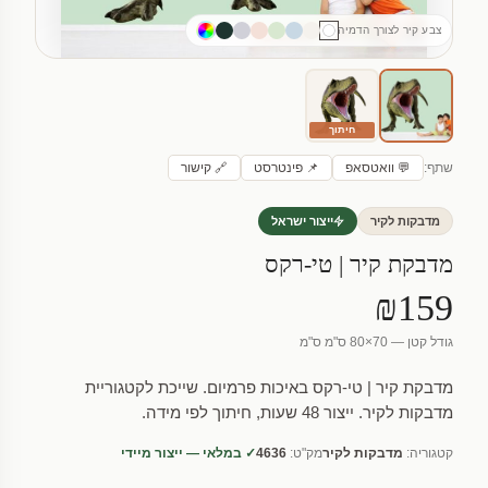
צבע קיר לצורך הדמיה
חיתוך
שתף:
💬 וואטסאפ
📌 פינטרסט
🔗 קישור
מדבקות לקיר
ייצור ישראל
מדבקת קיר | טי-רקס
₪159
גודל קטן — 70×80 ס"מ ס"מ
מדבקת קיר | טי-רקס באיכות פרמיום. שייכת לקטגוריית
מדבקות לקיר. ייצור 48 שעות, חיתוך לפי מידה.
קטגוריה:
מדבקות לקיר
מק"ט:
4636
✓ במלאי — ייצור מיידי