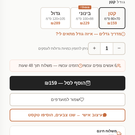
קטן
גודל
פופולרי
קטן
בינוני
גדול
70×80 ס"מ
88×100 ס"מ
105×120 ס"מ
₪289
₪229
₪159
מדריך גדלים — איזה גודל מתאים לי?
+
−
ניתן להזמין כמויות גדולות לעסקים
6
אנשים צופים עכשיו
הזמינו עכשיו — משלוח תוך 48 שעות
הוסף לסל — ₪159
שמור למועדפים
עיצוב אישי ← שנו צבעים, הוסיפו טקסט
משלוח חינם