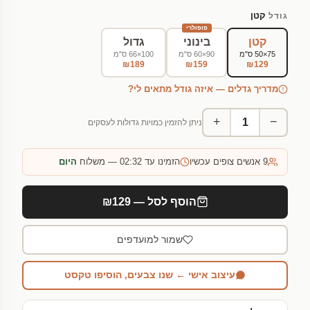
קטן
גודל
פופולרי
קטן
בינוני
גדול
75×50 ס"מ
90×60 ס"מ
100×66 ס"מ
₪189
₪159
₪129
מדריך גדלים — איזה גודל מתאים לי?
+
−
ניתן להזמין כמויות גדולות לעסקים
9
אנשים צופים עכשיו
הזמינו עד 02:32 — משלוח
היום
הוסף לסל — ₪129
שמור למועדפים
עיצוב אישי ← שנו צבעים, הוסיפו טקסט