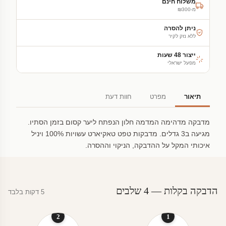
משלוח חינם
מ-₪300
ניתן להסרה
ללא נזק לקיר
ייצור 48 שעות
מפעל ישראלי
תיאור
מפרט
חוות דעת
מדבקה מדהימה המדמה חלון הנפתח ליער קסום בזמן הסתיו.
מגיעה ב3 גדלים. מדבקות טפט טאקיארט עשויות 100% ויניל
איכותי המקל על ההדבקה, הניקוי וההסרה.
הדבקה בקלות — 4 שלבים
5 דקות בלבד
2
1