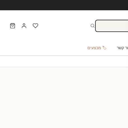
ר קשר
🏷️ מבצעים