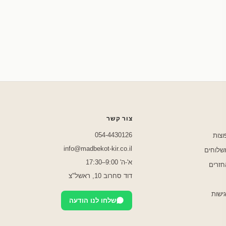
שלחו לנו בוואטסאפ
צור קשר
054-4430126
וצות
info@madbekot-kir.co.il
משלוחים
א'-ה' 9:00–17:30
חזרים
דוד סחרוב 10, ראשל"צ
ישות
שלחו לנו הודעה