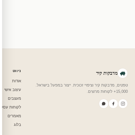
מוצרי מלאי — 30 יום החזרה מלאה. מוצרים מותאמים אישית — החזרה רק בפגם ייצור. נדיר שזה קורה.
צריכים עזרה בבחירה?
שלחו לנו בוואטסאפ — נמליץ על גודל, צבע ועיצוב שיתאים לחדר שלכם.
ניווט
מדבקות קיר
אודות
טפטים, מדבקות קיר וציפויי זכוכית. ייצור במפעל בישראל.
עיצוב אישי
15,000+ לקוחות מרוצים.
מעצבים
לקוחות עסקי
מאמרים
בלוג