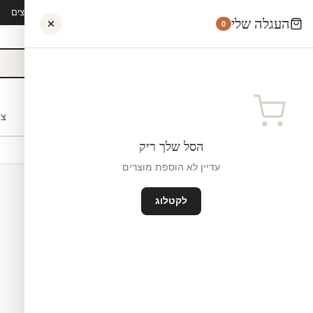
קיץ 2026 · משלוח חינם מ-₪300 · ייצור 48 שעות · 15,000+ לקוחות מרוצים
העגלה שלי
0
אישי
לקוחות עסקיים
מעצבים
בתי ספר
השראה
צו
הסל שלך ריק
עדיין לא הוספת מוצרים
לקטלוג
מדבקות לקיר
ייצור ישראל
₪0
גודל קטן — 120×66 ס"מ ס"מ