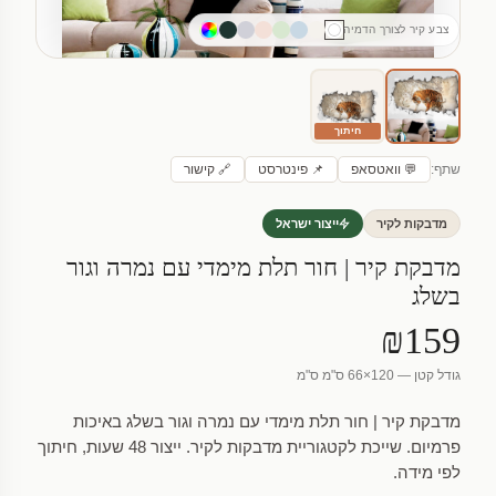
צבע קיר לצורך הדמיה
חיתוך
שתף:
💬 וואטסאפ
📌 פינטרסט
🔗 קישור
מדבקות לקיר
ייצור ישראל
מדבקת קיר | חור תלת מימדי עם נמרה וגור
בשלג
₪159
גודל קטן — 120×66 ס"מ ס"מ
מדבקת קיר | חור תלת מימדי עם נמרה וגור בשלג באיכות
פרמיום. שייכת לקטגוריית מדבקות לקיר. ייצור 48 שעות, חיתוך
לפי מידה.