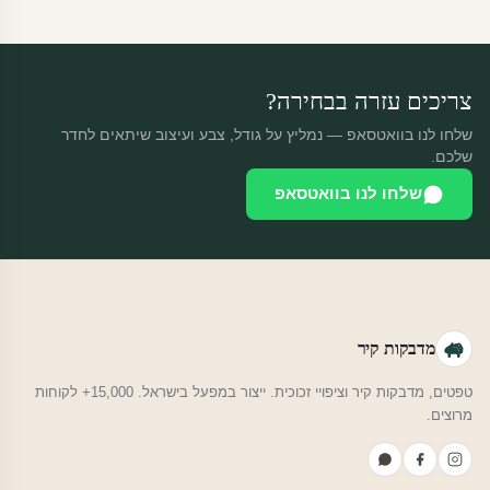
מוצרי מלאי — 30 יום החזרה מלאה. מוצרים מותאמים אישית —
החזרה רק בפגם ייצור. נדיר שזה קורה.
צריכים עזרה בבחירה?
שלחו לנו בוואטסאפ — נמליץ על גודל, צבע ועיצוב שיתאים לחדר
שלכם.
שלחו לנו בוואטסאפ
מדבקות קיר
טפטים, מדבקות קיר וציפויי זכוכית. ייצור במפעל בישראל. 15,000+ לקוחות
מרוצים.