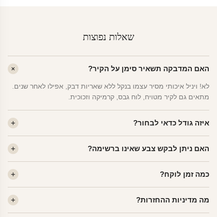
שאלות נפוצות
האם המדבקה תשאיר סימן על הקיר?
לא! ויניל איכותי מסיר עצמו בנקל ללא שאריות דבק, אפילו לאחר שנים.
מתאים גם לקיר מטויח, לוח גבס, קרמיקה וזכוכית.
איזה גודל כדאי לבחור?
לחדר ילדים ממוצע — גודל M (60×78 ס"מ) הוא הנפוץ ביותר. לחדר
האם ניתן לבקש צבע שאינו ברשימה?
שינה של מבוגרים — L. לפינה קטנה — S.
כן! יש לנו מעל 80 גוני ויניל. שלחו לנו בוואטסאפ ונשלח לכם דוגמית. רוב
כמה זמן לוקח?
הצבעים זמינים ללא תוספת מחיר.
ייצור 48 שעות. משלוח 1–3 ימי עסקים לכל הארץ. הזמנות שנכנסות עד
מה מדיניות ההחזרות?
14:00 — יצאו באותו יום.