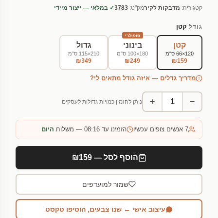
קטגוריה:
מדבקות לקיר
מק"ט:
3783
✓ במלאי — ייצור מיידי
קטן
גודל
פופולרי
קטן
בינוני
גדול
120×66 ס"מ
180×100 ס"מ
210×115 ס"מ
₪349
₪249
₪159
מדריך גדלים — איזה גודל מתאים לי?
+
−
ניתן להזמין כמויות גדולות לעסקים
7
אנשים צופים עכשיו
הזמינו עד 08:16 — משלוח
היום
הוסף לסל — ₪159
שמור למועדפים
עיצוב אישי ← שנו צבעים, הוסיפו טקסט