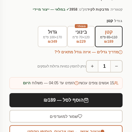
קטגוריה:
מדבקות לקיר
מק"ט:
3958
✓ במלאי — ייצור מיידי
קטן
גודל
פופולרי
קטן
בינוני
גדול
110×65 ס"מ
120×70 ס"מ
170×100 ס"מ
₪349
₪229
₪189
מדריך גדלים — איזה גודל מתאים לי?
+
−
ניתן להזמין כמויות גדולות לעסקים
15
אנשים צופים עכשיו
הזמינו עד 04:05 — משלוח
היום
הוסף לסל — ₪189
שמור למועדפים
עיצוב אישי ← שנו צבעים, הוסיפו טקסט