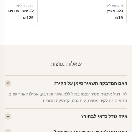
מדבקות לקיר
מדבקות לקיר
כלב מציץ
לב עשוי פרחים
₪
129
₪
19
שאלות נפוצות
האם המדבקה תשאיר סימן על הקיר?
לא! ויניל איכותי מסיר עצמו בנקל ללא שאריות דבק, אפילו לאחר שנים.
מתאים גם לקיר מטויח, לוח גבס, קרמיקה וזכוכית.
איזה גודל כדאי לבחור?
לחדר ילדים ממוצע — גודל M (60×78 ס"מ) הוא הנפוץ ביותר. לחדר