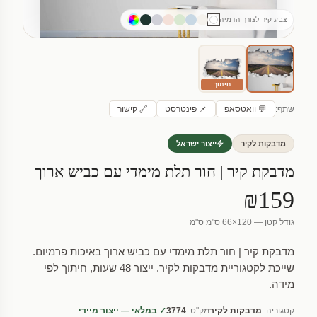
צבע קיר לצורך הדמיה
חיתוך
שתף:
💬 וואטסאפ
📌 פינטרסט
🔗 קישור
מדבקות לקיר
ייצור ישראל
מדבקת קיר | חור תלת מימדי עם כביש ארוך
₪159
גודל קטן — 120×66 ס"מ ס"מ
מדבקת קיר | חור תלת מימדי עם כביש ארוך באיכות פרמיום.
שייכת לקטגוריית מדבקות לקיר. ייצור 48 שעות, חיתוך לפי
מידה.
קטגוריה:
מדבקות לקיר
מק"ט:
3774
✓ במלאי — ייצור מיידי