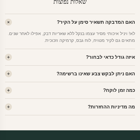
שאלות נפוצות
האם המדבקה תשאיר סימן על הקיר?
לא! ויניל איכותי מסיר עצמו בנקל ללא שאריות דבק, אפילו לאחר שנים.
מתאים גם לקיר מטויח, לוח גבס, קרמיקה וזכוכית.
איזה גודל כדאי לבחור?
לחדר ילדים ממוצע — גודל M (60×78 ס"מ) הוא הנפוץ ביותר. לחדר
האם ניתן לבקש צבע שאינו ברשימה?
שינה של מבוגרים — L. לפינה קטנה — S.
כן! יש לנו מעל 80 גוני ויניל. שלחו לנו בוואטסאפ ונשלח לכם דוגמית. רוב
כמה זמן לוקח?
הצבעים זמינים ללא תוספת מחיר.
ייצור 48 שעות. משלוח 1–3 ימי עסקים לכל הארץ. הזמנות שנכנסות עד
מה מדיניות ההחזרות?
14:00 — יצאו באותו יום.
מוצרי מלאי — 30 יום החזרה מלאה. מוצרים מותאמים אישית —
החזרה רק בפגם ייצור. נדיר שזה קורה.