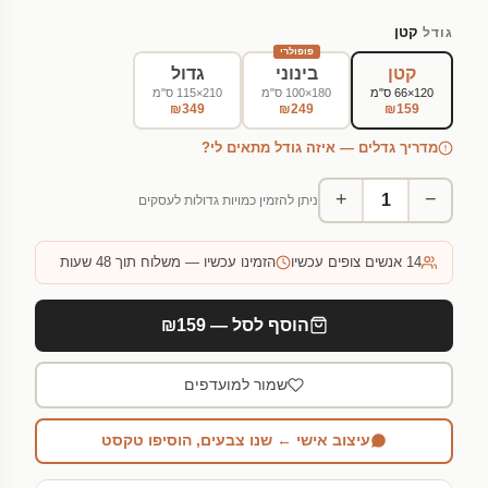
קטן
גודל
פופולרי
קטן
בינוני
גדול
120×66 ס"מ
180×100 ס"מ
210×115 ס"מ
₪349
₪249
₪159
מדריך גדלים — איזה גודל מתאים לי?
+
−
ניתן להזמין כמויות גדולות לעסקים
14
אנשים צופים עכשיו
הזמינו עכשיו — משלוח תוך 48 שעות
הוסף לסל — ₪159
שמור למועדפים
עיצוב אישי ← שנו צבעים, הוסיפו טקסט