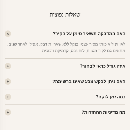
שאלות נפוצות
האם המדבקה תשאיר סימן על הקיר?
לא! ויניל איכותי מסיר עצמו בנקל ללא שאריות דבק, אפילו לאחר שנים.
מתאים גם לקיר מטויח, לוח גבס, קרמיקה וזכוכית.
איזה גודל כדאי לבחור?
לחדר ילדים ממוצע — גודל M (60×78 ס"מ) הוא הנפוץ ביותר. לחדר
האם ניתן לבקש צבע שאינו ברשימה?
שינה של מבוגרים — L. לפינה קטנה — S.
כן! יש לנו מעל 80 גוני ויניל. שלחו לנו בוואטסאפ ונשלח לכם דוגמית. רוב
כמה זמן לוקח?
הצבעים זמינים ללא תוספת מחיר.
ייצור 48 שעות. משלוח 1–3 ימי עסקים לכל הארץ. הזמנות שנכנסות עד
מה מדיניות ההחזרות?
14:00 — יצאו באותו יום.
מוצרי מלאי — 30 יום החזרה מלאה. מוצרים מותאמים אישית —
החזרה רק בפגם ייצור. נדיר שזה קורה.