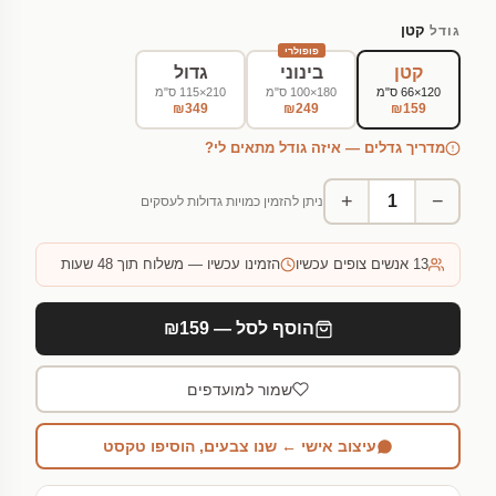
קטן
גודל
פופולרי
קטן
בינוני
גדול
120×66 ס"מ
180×100 ס"מ
210×115 ס"מ
₪349
₪249
₪159
מדריך גדלים — איזה גודל מתאים לי?
+
−
ניתן להזמין כמויות גדולות לעסקים
13
אנשים צופים עכשיו
הזמינו עכשיו — משלוח תוך 48 שעות
הוסף לסל — ₪159
שמור למועדפים
עיצוב אישי ← שנו צבעים, הוסיפו טקסט