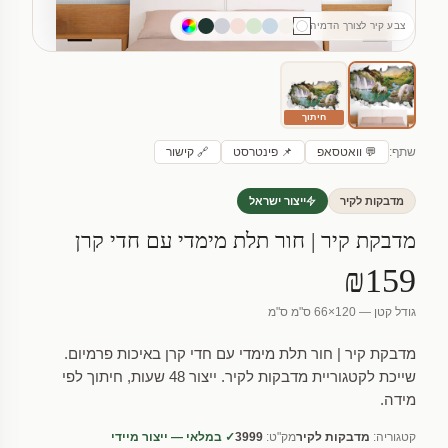
צבע קיר לצורך הדמיה
חיתוך
שתף:
💬 וואטסאפ
📌 פינטרסט
🔗 קישור
מדבקות לקיר
ייצור ישראל
מדבקת קיר | חור תלת מימדי עם חדי קרן
₪159
גודל קטן — 120×66 ס"מ ס"מ
מדבקת קיר | חור תלת מימדי עם חדי קרן באיכות פרמיום.
שייכת לקטגוריית מדבקות לקיר. ייצור 48 שעות, חיתוך לפי
מידה.
קטגוריה:
מדבקות לקיר
מק"ט:
3999
✓ במלאי — ייצור מיידי