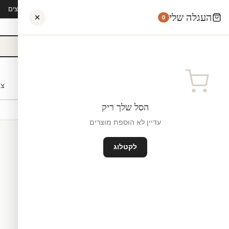
קיץ 2026 · משלוח חינם מ-₪300 · ייצור 48 שעות · 15,000+ לקוחות מרוצים
העגלה שלי
0
אישי
לקוחות עסקיים
מעצבים
בתי ספר
השראה
צו
הסל שלך ריק
עדיין לא הוספת מוצרים
לקטלוג
מדבקות לקיר
ייצור ישראל
₪0
גודל קטן — 90×50 ס"מ ס"מ