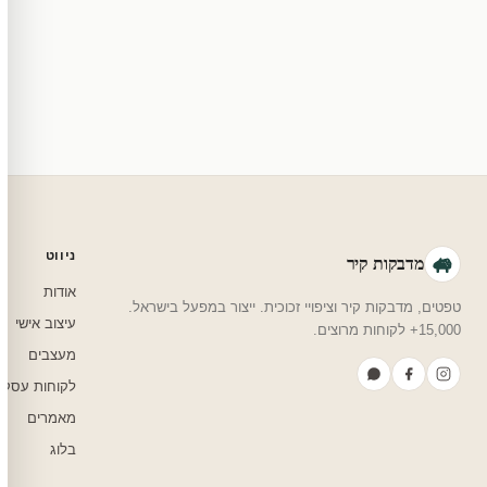
מוצרי מלאי — 30 יום החזרה מלאה. מוצרים מותאמים אישית — החזרה רק בפגם ייצור. נדיר שזה קורה.
צריכים עזרה בבחירה?
שלחו לנו בוואטסאפ — נמליץ על גודל, צבע ועיצוב שיתאים לחדר שלכם.
ניווט
מדבקות קיר
אודות
טפטים, מדבקות קיר וציפויי זכוכית. ייצור במפעל בישראל.
עיצוב אישי
15,000+ לקוחות מרוצים.
מעצבים
לקוחות עסקי
מאמרים
בלוג