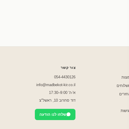
שלחו לנו בוואטסאפ
צור קשר
054-4430126
וצות
info@madbekot-kir.co.il
משלוחים
א'-ה' 9:00–17:30
חזרים
דוד סחרוב 10, ראשל"צ
ישות
שלחו לנו הודעה