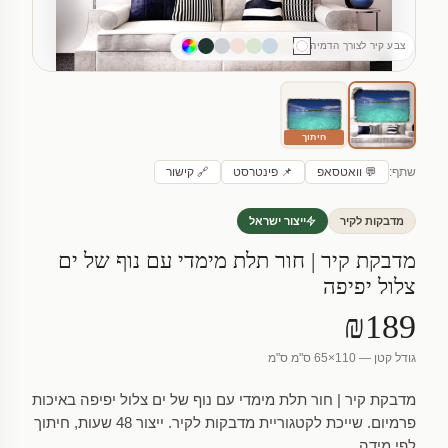
צבע קיר לצורך הדמיה
חיתוך
שתף:
💬 וואטסאפ
📌 פינטרסט
🔗 קישור
מדבקות לקיר
ייצור ישראל
מדבקת קיר | חור תלת מימדי עם נוף של ים
צלול יפיפה
₪189
גודל קטן — 110×65 ס"מ ס"מ
מדבקת קיר | חור תלת מימדי עם נוף של ים צלול יפיפה באיכות
פרמיום. שייכת לקטגוריית מדבקות לקיר. ייצור 48 שעות, חיתוך
לפי מידה.