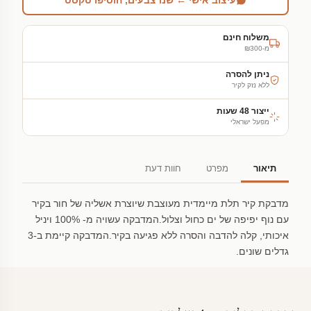
עיצוב אישי ← שנו צבעים, הוסיפו טקסט
משלוח חינם
מ-₪300
ניתן להסרה
ללא נזק לקיר
ייצור 48 שעות
מפעל ישראלי
תיאור
מפרט
חוות דעת
מדבקת קיר תלת מיימדית מעוצבת שיוצרת אשליה של חור בקיר
עם נוף יפיפה של ים כחול וצלול.המדבקה עשויה מ- 100% ויניל
איכותי, קלה להדבה והסרה ללא פגיעה בקיר.המדבקה קיימת ב-3
גדלים שונים.