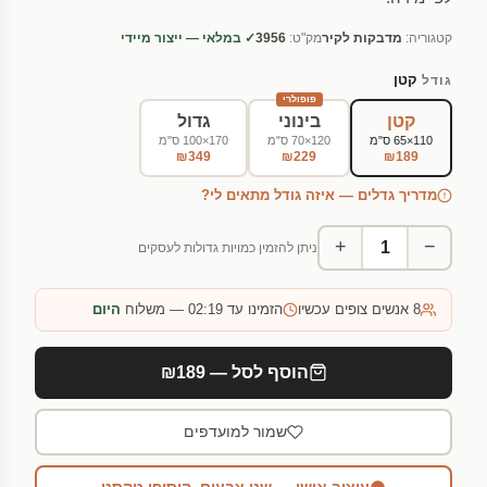
קטגוריה:
מדבקות לקיר
מק"ט:
3956
✓ במלאי — ייצור מיידי
קטן
גודל
פופולרי
קטן
בינוני
גדול
110×65 ס"מ
120×70 ס"מ
170×100 ס"מ
₪349
₪229
₪189
מדריך גדלים — איזה גודל מתאים לי?
+
−
ניתן להזמין כמויות גדולות לעסקים
8
אנשים צופים עכשיו
הזמינו עד 02:19 — משלוח
היום
הוסף לסל — ₪189
שמור למועדפים