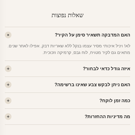
שאלות נפוצות
האם המדבקה תשאיר סימן על הקיר?
לא! ויניל איכותי מסיר עצמו בנקל ללא שאריות דבק, אפילו לאחר שנים.
מתאים גם לקיר מטויח, לוח גבס, קרמיקה וזכוכית.
איזה גודל כדאי לבחור?
לחדר ילדים ממוצע — גודל M (60×78 ס"מ) הוא הנפוץ ביותר. לחדר
האם ניתן לבקש צבע שאינו ברשימה?
שינה של מבוגרים — L. לפינה קטנה — S.
כן! יש לנו מעל 80 גוני ויניל. שלחו לנו בוואטסאפ ונשלח לכם דוגמית. רוב
כמה זמן לוקח?
הצבעים זמינים ללא תוספת מחיר.
ייצור 48 שעות. משלוח 1–3 ימי עסקים לכל הארץ. הזמנות שנכנסות עד
מה מדיניות ההחזרות?
14:00 — יצאו באותו יום.
מוצרי מלאי — 30 יום החזרה מלאה. מוצרים מותאמים אישית —
החזרה רק בפגם ייצור. נדיר שזה קורה.