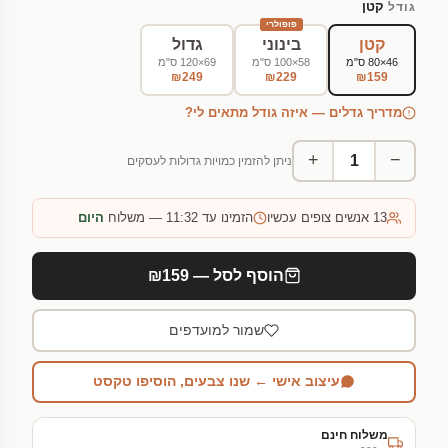
קטן
גודל
פופולרי
קטן
בינוני
גדול
46×80 ס"מ
58×100 ס"מ
69×120 ס"מ
₪249
₪229
₪159
מדריך גדלים — איזה גודל מתאים לי?
+
−
ניתן להזמין כמויות גדולות לעסקים
13
אנשים צופים עכשיו
הזמינו עד 11:32 — משלוח
היום
הוסף לסל — ₪159
שמור למועדפים
עיצוב אישי ← שנו צבעים, הוסיפו טקסט
משלוח חינם