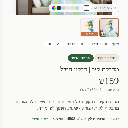
צבע קיר לצורך הדמיה
חיתוך
שתף:
💬 וואטסאפ
📌 פינטרסט
🔗 קישור
מדבקות לקיר
ייצור ישראל
מדבקת קיר | דרקון המזל
₪159
גודל קטן — 46×80 ס"מ ס"מ
מדבקת קיר | דרקון המזל באיכות פרמיום. שייכת לקטגוריית
מדבקות לקיר. ייצור 48 שעות, חיתוך לפי מידה.
קטגוריה:
מדבקות לקיר
מק"ט:
4502
✓ במלאי — ייצור מיידי