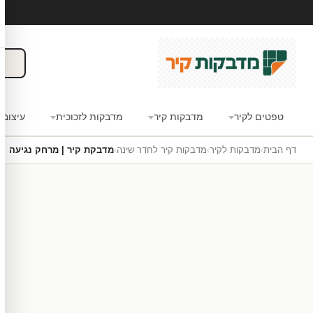
טפטים לקיר
מדבקות קיר
מדבקות לזכוכית
עיצוב 
דף הבית
›
מדבקות לקיר
›
מדבקות קיר לחדר שינה
›
מדבקת קיר | מרחק נגיעה