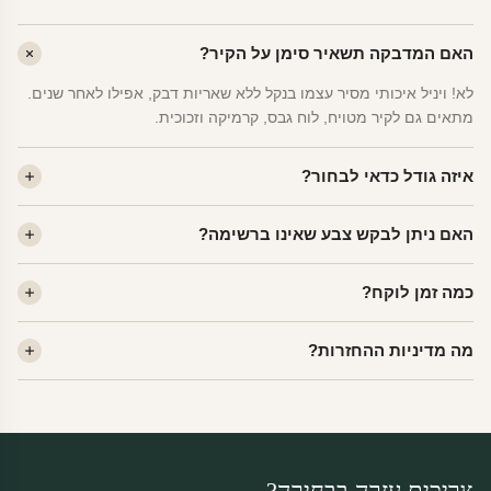
האם המדבקה תשאיר סימן על הקיר?
לא! ויניל איכותי מסיר עצמו בנקל ללא שאריות דבק, אפילו לאחר שנים.
מתאים גם לקיר מטויח, לוח גבס, קרמיקה וזכוכית.
איזה גודל כדאי לבחור?
לחדר ילדים ממוצע — גודל M (60×78 ס"מ) הוא הנפוץ ביותר. לחדר
האם ניתן לבקש צבע שאינו ברשימה?
שינה של מבוגרים — L. לפינה קטנה — S.
כן! יש לנו מעל 80 גוני ויניל. שלחו לנו בוואטסאפ ונשלח לכם דוגמית. רוב
כמה זמן לוקח?
הצבעים זמינים ללא תוספת מחיר.
ייצור 48 שעות. משלוח 1–3 ימי עסקים לכל הארץ. הזמנות שנכנסות עד
מה מדיניות ההחזרות?
14:00 — יצאו באותו יום.
מוצרי מלאי — 30 יום החזרה מלאה. מוצרים מותאמים אישית —
החזרה רק בפגם ייצור. נדיר שזה קורה.
צריכים עזרה בבחירה?