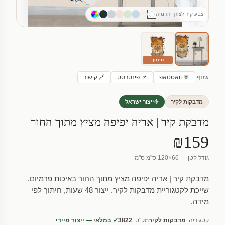
צבע קיר לצורך הדמיה
חיתוך
שתף:
💬 וואטסאפ
📌 פינטרסט
🔗 קישור
מדבקות לקיר
ייצור ישראל
מדבקת קיר | אריה יפיפה מציץ מתוך החור
₪159
גודל קטן — 66×120 ס"מ ס"מ
מדבקת קיר | אריה יפיפה מציץ מתוך החור באיכות פרמיום.
שייכת לקטגוריית מדבקות לקיר. ייצור 48 שעות, חיתוך לפי
מידה.
קטגוריה:
מדבקות לקיר
מק"ט:
3822
✓ במלאי — ייצור מיידי