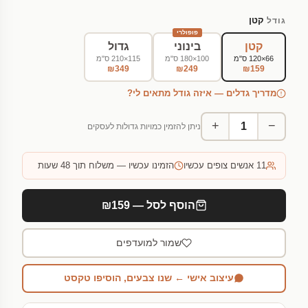
קטן
גודל
פופולרי
קטן
בינוני
גדול
66×120 ס"מ
100×180 ס"מ
115×210 ס"מ
₪349
₪249
₪159
מדריך גדלים — איזה גודל מתאים לי?
+
−
ניתן להזמין כמויות גדולות לעסקים
11
אנשים צופים עכשיו
הזמינו עכשיו — משלוח תוך 48 שעות
הוסף לסל — ₪159
שמור למועדפים
עיצוב אישי ← שנו צבעים, הוסיפו טקסט