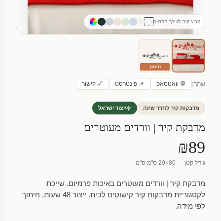
צבע קיר לצורך הדמיה
חיתוך
שתף:
💬 וואטסאפ
📌 פינטרסט
🔗 קישור
מדבקות קיר לחדר שינה
ייצור ישראל
מדבקת קיר | וורדים מעוטרים
₪89
גודל קטן — 80×20 ס"מ ס"מ
מדבקת קיר | וורדים מעוטרים באיכות פרמיום. שייכת
לקטגוריית מדבקות קיר קישוטים לבית. ייצור 48 שעות, חיתוך
לפי מידה.