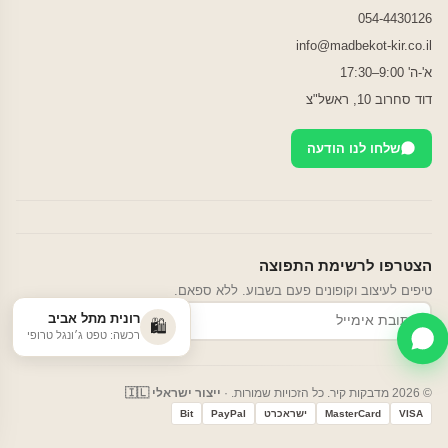
054-4430126
info@madbekot-kir.co.il
א'-ה' 9:00–17:30
דוד סחרוב 10, ראשל"צ
שלחו לנו הודעה
הצטרפו לרשימת התפוצה
טיפים לעיצוב וקופונים פעם בשבוע. ללא ספאם.
רונית מתל אביב
הרשמה
🛍️
רכשה: טפט ג׳ונגל טרופי
© 2026 מדבקות קיר. כל הזכויות שמורות. ·
ייצור ישראלי 🇮🇱
VISA
MasterCard
ישראכרט
PayPal
Bit