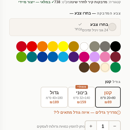
קטגוריה:
מדבקות קיר לחדר שינה
מק"ט:
738
✓ במלאי — ייצור מיידי
— בחרו צבע —
צבע המדבקה
בחרו צבע
נבחר
24 גוני ויניל זמינים
קטן
גודל
פופולרי
קטן
בינוני
גדול
80×20 ס"מ
140×32 ס"מ
180×40 ס"מ
₪189
₪159
₪89
מדריך גדלים — איזה גודל מתאים לי?
+
−
ניתן להזמין כמויות גדולות לעסקים