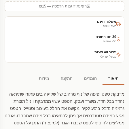
הזמנת דוגמית הדפסה — ₪15
משלוח חינם
מעל ₪300
30 יום החזרה
ללא שאלות
ייצור 48 שעות
מפעל ישראלי
תיאור
חומרים
התקנה
מידות
מדבקת טפט יפיפה של נוף מרהיב של שקיעה בים פתוח שתיראה
נהדר בכל חדר, משרד ועסק. הטפט עשוי ממדבקת ויניל תוצרת
גרמניה נדבק ברגע לקיר ומקשט את החלל בעיצוב וסטייל. הטפט
מגיע במידה סטנדרטית אך ניתן להתאימו בכל מידה שתבחרו. אנחנו
ממליצים להוסיף לטפט שכבת הגנה (למינציה) התגן על הטפט