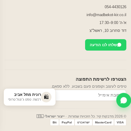
054-4430126
info@madbekot-kir.co.il
א'-ה' 9:00–17:30
דוד סחרוב 10, ראשל"צ
שלחו לנו הודעה
הצטרפו לרשימת התפוצה
טיפים לעיצוב וקופונים פעם בשבוע. ללא ספאם.
רונית מתל אביב
הרשמה
🛍️
רכשה: טפט ג׳ונגל טרופי
© 2026 מדבקות קיר. כל הזכויות שמורות. ·
ייצור ישראלי 🇮🇱
VISA
MasterCard
ישראכרט
PayPal
Bit