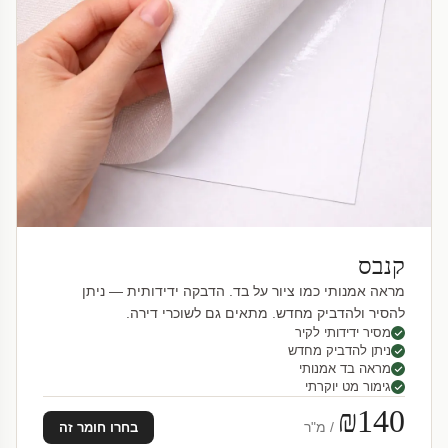
קנבס
מראה אמנותי כמו ציור על בד. הדבקה ידידותית — ניתן
להסיר ולהדביק מחדש. מתאים גם לשוכרי דירה.
מסיר ידידותי לקיר
ניתן להדביק מחדש
מראה בד אמנותי
גימור מט יוקרתי
₪140
/ מ"ר
בחרו חומר זה