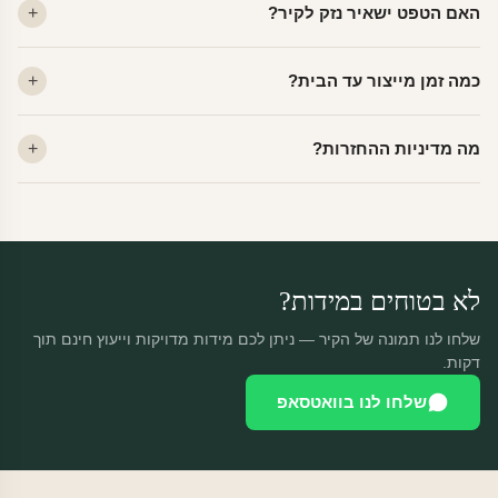
האם הטפט ישאיר נזק לקיר?
פרמיום. קנבס — בד אמנותי יוקרתי, מט.
לא. ויניל איכותי מסיר עצמו ללא שאריות דבק, אפילו לאחר שנים.
כמה זמן מייצור עד הבית?
מתאים לקיר מטויח, גבס, קרמיקה וזכוכית.
ייצור 48 שעות + משלוח 1–3 ימי עסקים. הזמנות שנכנסות עד 14:00 —
מה מדיניות ההחזרות?
יוצאות באותו יום.
מוצרים מותאמים אישית — החזרה רק בפגם ייצור. נחליף ללא עלות +
משלוח חינם.
לא בטוחים במידות?
שלחו לנו תמונה של הקיר — ניתן לכם מידות מדויקות וייעוץ חינם תוך
דקות.
שלחו לנו בוואטסאפ