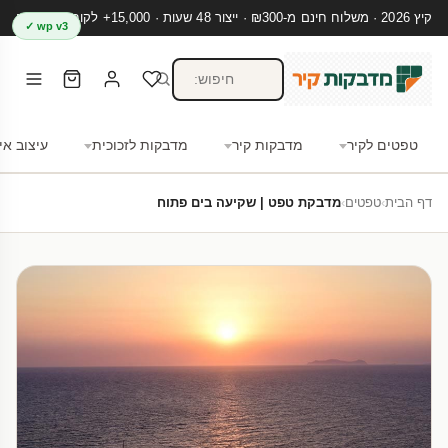
קיץ 2026 · משלוח חינם מ-₪300 · ייצור 48 שעות · 15,000+ לקוחות מרוצים
wp v3 ✓
טפטים לקיר
מדבקות קיר
מדבקות לזכוכית
עיצוב אי
דף הבית
›
טפטים
›
מדבקת טפט | שקיעה בים פתוח