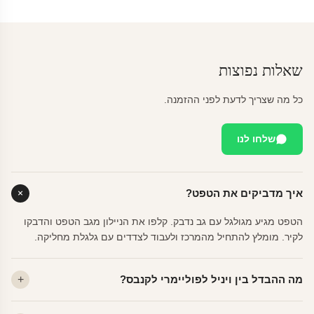
שאלות נפוצות
כל מה שצריך לדעת לפני ההזמנה.
שלחו לנו
איך מדביקים את הטפט?
הטפט מגיע מגולגל עם גב נדבק. קלפו את הניילון מגב הטפט והדבקו
לקיר. מומלץ להתחיל מהמרכז ולעבוד לצדדים עם גלגלת מחליקה.
מה ההבדל בין ויניל לפוליימרי לקנבס?
ויניל — עמיד, רחיץ, לכל חדר. פוליימרי — טקסטורה עדינה, מרקם