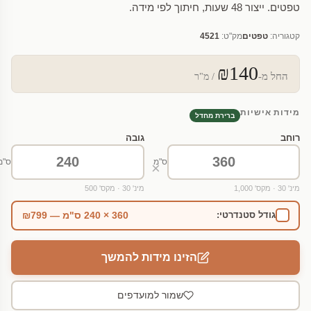
טפטים. ייצור 48 שעות, חיתוך לפי מידה.
קטגוריה:
טפטים
מק"ט:
4521
₪140
החל מ-
/ מ"ר
מידות אישיות
ברירת מחדל
רוחב
גובה
ס"מ
ס"מ
×
מינ' 30 · מקס' 1,000
מינ' 30 · מקס' 500
360 × 240 ס"מ — ₪799
גודל סטנדרטי:
הזינו מידות להמשך
שמור למועדפים