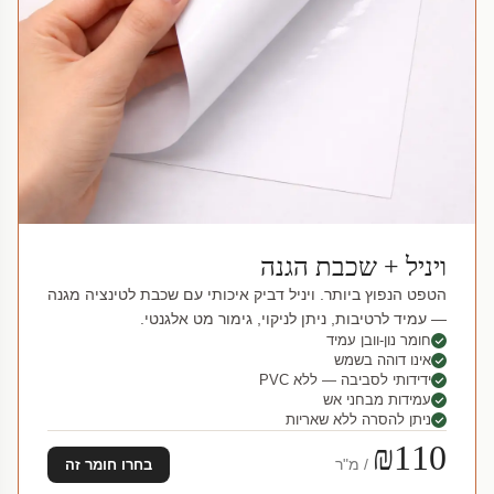
ויניל + שכבת הגנה
הטפט הנפוץ ביותר. ויניל דביק איכותי עם שכבת לטינציה מגנה
— עמיד לרטיבות, ניתן לניקוי, גימור מט אלגנטי.
חומר נון-וובן עמיד
אינו דוהה בשמש
ידידותי לסביבה — ללא PVC
עמידות מבחני אש
ניתן להסרה ללא שאריות
₪110
/ מ"ר
בחרו חומר זה