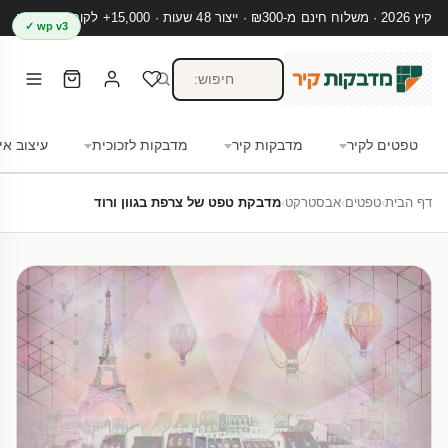
קיץ 2026 · משלוח חינם מ-₪300 · ייצור 48 שעות · 15,000+ לקוחות מרוצים
wp v3 ✓
טפטים לקיר
מדבקות קיר
מדבקות לזכוכית
עיצוב אי
דף הבית
›
טפטים
›
אבסטרקט
›
מדבקת טפט של צרפת בגוון ורוד