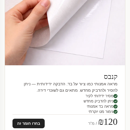
קנבס
מראה אמנותי כמו ציור על בד. הדבקה ידידותית — ניתן
להסיר ולהדביק מחדש. מתאים גם לשוכרי דירה.
מסיר ידידותי לקיר
ניתן להדביק מחדש
מראה בד אמנותי
גימור מט יוקרתי
₪120
/ מ"ר
בחרו חומר זה