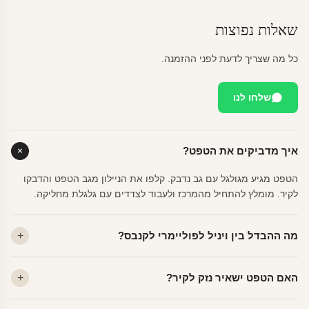
שאלות נפוצות
כל מה שצריך לדעת לפני ההזמנה.
שלחו לנו
איך מדביקים את הטפט?
הטפט מגיע מגולגל עם גב נדבק. קלפו את הניילון מגב הטפט והדבקו
לקיר. מומלץ להתחיל מהמרכז ולעבוד לצדדים עם גלגלת מחליקה.
מה ההבדל בין ויניל לפוליימרי לקנבס?
ויניל — עמיד, רחיץ, לכל חדר. פוליימרי — טקסטורה עדינה, מרקם
האם הטפט ישאיר נזק לקיר?
פרמיום. קנבס — בד אמנותי יוקרתי, מט.
לא. ויניל איכותי מסיר עצמו ללא שאריות דבק, אפילו לאחר שנים.