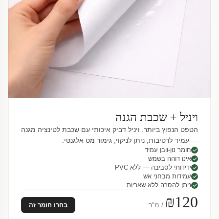
ויניל + שכבת הגנה
הטפט הנפוץ ביותר. ויניל דביק איכותי עם שכבת לטינציה מגנה
— עמיד לרטיבות, ניתן לניקוי, גימור מט אלגנטי.
חומר נון-וובן עמיד
אינו דוהה בשמש
ידידותי לסביבה — ללא PVC
עמידות מבחני אש
ניתן להסרה ללא שאריות
₪120
/ מ"ר
בחרו חומר זה