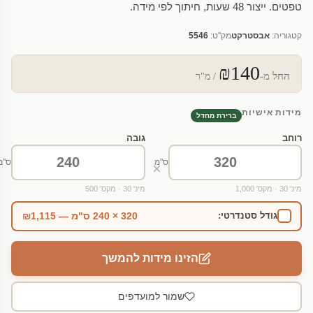
טפטים. ייצור 48 שעות, חיתוך לפי מידה.
קטגוריה:
אבסטרקט
מק"ט:
5546
₪140
החל מ-
/ מ"ר
מידות אישיות
ברירת מחדל
רוחב
גובה
ס"מ
ס"מ
×
מינ' 30 · מקס' 1,000
מינ' 30 · מקס' 500
320 × 240 ס"מ — ₪1,115
גודל סטנדרטי:
הזינו מידות להמשך
שמור למועדפים