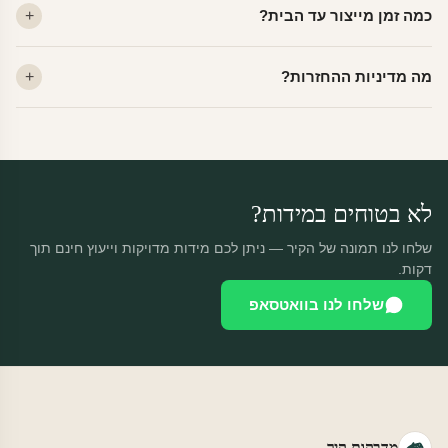
כמה זמן מייצור עד הבית?
מתאים לקיר מטויח, גבס, קרמיקה וזכוכית.
ייצור 48 שעות + משלוח 1–3 ימי עסקים. הזמנות שנכנסות עד 14:00 —
מה מדיניות ההחזרות?
יוצאות באותו יום.
מוצרים מותאמים אישית — החזרה רק בפגם ייצור. נחליף ללא עלות +
משלוח חינם.
לא בטוחים במידות?
שלחו לנו תמונה של הקיר — ניתן לכם מידות מדויקות וייעוץ חינם תוך
דקות.
שלחו לנו בוואטסאפ
מדבקות קיר