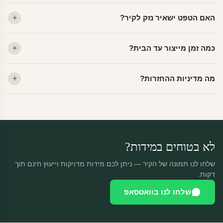
ויניל — עמיד, רחיץ, לכל חדר. פוליימרי — טקסטורה עדינה, מרקם
האם הטפט ישאיר נזק לקיר?
פרמיום. קנבס — בד אמנותי יוקרתי, מט.
לא. ויניל איכותי מסיר עצמו ללא שאריות דבק, אפילו לאחר שנים.
כמה זמן מייצור עד הבית?
מתאים לקיר מטויח, גבס, קרמיקה וזכוכית.
ייצור 48 שעות + משלוח 1–3 ימי עסקים. הזמנות שנכנסות עד 14:00 —
מה מדיניות ההחזרות?
יוצאות באותו יום.
מוצרים מותאמים אישית — החזרה רק בפגם ייצור. נחליף ללא עלות +
משלוח חינם.
לא בטוחים במידות?
שלחו לנו תמונה של הקיר — ניתן לכם מידות מדויקות וייעוץ חינם תוך
דקות.
שלחו לנו בוואטסאפ