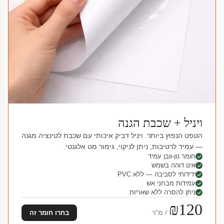
ויניל + שכבת הגנה
הטפט הנפוץ ביותר. ויניל דביק איכותי עם שכבת לטינציה מגנה
— עמיד לרטיבות, ניתן לניקוי, גימור מט אלגנטי.
חומר נון-וובן עמיד
אינו דוהה בשמש
ידידותי לסביבה — ללא PVC
עמידות מבחני אש
ניתן להסרה ללא שאריות
₪120
/ מ"ר
בחרו חומר זה