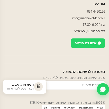
צור קשר
054-4430126
info@madbekot-kir.co.il
א'-ה' 9:00–17:30
דוד סחרוב 10, ראשל"צ
שלחו לנו הודעה
הצטרפו לרשימת התפוצה
טיפים לעיצוב וקופונים פעם בשבוע. ללא ספאם.
רונית מתל אביב
הרשמה
🛍️
רכשה: טפט ג׳ונגל טרופי
© 2026 מדבקות קיר. כל הזכויות שמורות. ·
ייצור ישראלי 🇮🇱
VISA
MasterCard
ישראכרט
PayPal
Bit