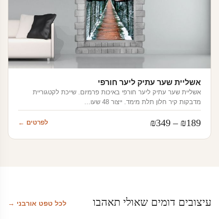
אשליית שער עתיק ליער חורפי
אשליית שער עתיק ליער חורפי באיכות פרמיום. שייכת לקטגוריית
מדבקות קיר חלון תלת מימד. ייצור 48 שעו…
טווח
₪
349
–
₪
189
לפרטים ←
מחירים:
עד
עיצובים דומים שאולי תאהבו
לכל טפט אורבני →