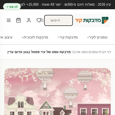
קיץ 2026 · משלוח חינם מ-₪300 · ייצור 48 שעות · 15,000+ לקוחות מרוצים
wp v3 ✓
טפטים לקיר
מדבקות קיר
מדבקות לזכוכית
עיצוב אי
דף הבית
›
טפטים
›
טפט אורבני
›
מדבקת טפט של עיר פסטל בגוון אדום עדין