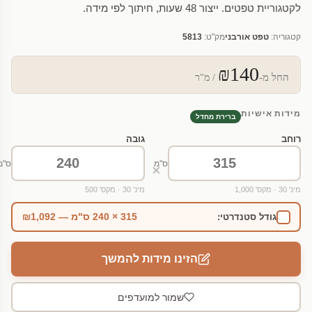
לקטגוריית טפטים. ייצור 48 שעות, חיתוך לפי מידה.
קטגוריה:
טפט אורבני
מק"ט:
5813
₪140
החל מ-
/ מ"ר
מידות אישיות
ברירת מחדל
רוחב
גובה
ס"מ
ס"מ
×
מינ' 30 · מקס' 1,000
מינ' 30 · מקס' 500
315 × 240 ס"מ — ₪1,092
גודל סטנדרטי:
הזינו מידות להמשך
שמור למועדפים