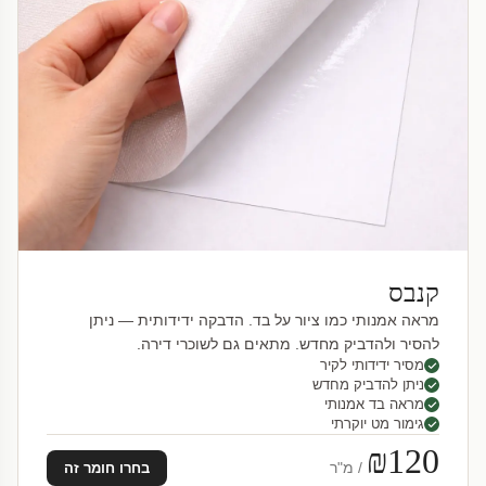
קנבס
מראה אמנותי כמו ציור על בד. הדבקה ידידותית — ניתן
להסיר ולהדביק מחדש. מתאים גם לשוכרי דירה.
מסיר ידידותי לקיר
ניתן להדביק מחדש
מראה בד אמנותי
גימור מט יוקרתי
₪120
/ מ"ר
בחרו חומר זה