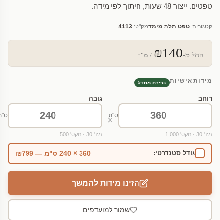
טפטים. ייצור 48 שעות, חיתוך לפי מידה.
קטגוריה:
טפט תלת מימד
מק"ט:
4113
₪140
החל מ-
/ מ"ר
מידות אישיות
ברירת מחדל
רוחב
גובה
ס"מ
ס"מ
×
מינ' 30 · מקס' 1,000
מינ' 30 · מקס' 500
360 × 240 ס"מ — ₪799
גודל סטנדרטי:
הזינו מידות להמשך
שמור למועדפים