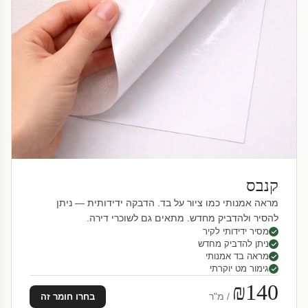
קנבס
מראה אמנותי כמו ציור על בד. הדבקה ידידותית — ניתן
להסיר ולהדביק מחדש. מתאים גם לשוכרי דירה.
מסיר ידידותי לקיר
ניתן להדביק מחדש
מראה בד אמנותי
גימור מט יוקרתי
₪140
/ מ"ר
בחרו חומר זה