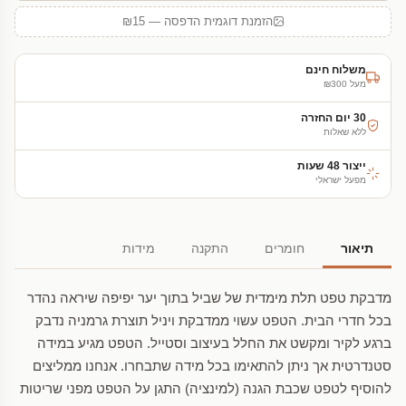
הזמנת דוגמית הדפסה — ₪15
משלוח חינם
מעל ₪300
30 יום החזרה
ללא שאלות
ייצור 48 שעות
מפעל ישראלי
תיאור
חומרים
התקנה
מידות
מדבקת טפט תלת מימדית של שביל בתוך יער יפיפה שיראה נהדר
בכל חדרי הבית. הטפט עשוי ממדבקת ויניל תוצרת גרמניה נדבק
ברגע לקיר ומקשט את החלל בעיצוב וסטייל. הטפט מגיע במידה
סטנדרטית אך ניתן להתאימו בכל מידה שתבחרו. אנחנו ממליצים
להוסיף לטפט שכבת הגנה (למינציה) התגן על הטפט מפני שריטות