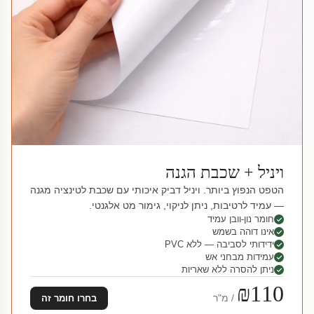
ויניל + שכבת הגנה
הטפט הנפוץ ביותר. ויניל דביק איכותי עם שכבת לטינציה מגנה
— עמיד לרטיבות, ניתן לניקוי, גימור מט אלגנטי.
חומר נון-וובן עמיד
אינו דוהה בשמש
ידידותי לסביבה — ללא PVC
עמידות מבחני אש
ניתן להסרה ללא שאריות
₪110
/ מ"ר
בחרו חומר זה