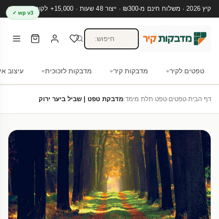
קיץ 2026 · משלוח חינם מ-₪300 · ייצור 48 שעות · 15,000+ לקוחות מרוצים
wp v3 ✓
טפטים לקיר
מדבקות קיר
מדבקות לזכוכית
עיצוב אי
דף הבית
›
טפטים
›
טפט תלת מימד
›
מדבקת טפט | שביל ביער ירוק