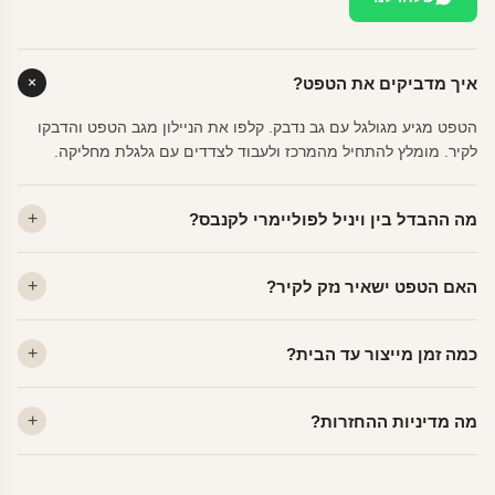
איך מדביקים את הטפט?
הטפט מגיע מגולגל עם גב נדבק. קלפו את הניילון מגב הטפט והדבקו
לקיר. מומלץ להתחיל מהמרכז ולעבוד לצדדים עם גלגלת מחליקה.
מה ההבדל בין ויניל לפוליימרי לקנבס?
ויניל — עמיד, רחיץ, לכל חדר. פוליימרי — טקסטורה עדינה, מרקם
האם הטפט ישאיר נזק לקיר?
פרמיום. קנבס — בד אמנותי יוקרתי, מט.
לא. ויניל איכותי מסיר עצמו ללא שאריות דבק, אפילו לאחר שנים.
כמה זמן מייצור עד הבית?
מתאים לקיר מטויח, גבס, קרמיקה וזכוכית.
ייצור 48 שעות + משלוח 1–3 ימי עסקים. הזמנות שנכנסות עד 14:00 —
מה מדיניות ההחזרות?
יוצאות באותו יום.
מוצרים מותאמים אישית — החזרה רק בפגם ייצור. נחליף ללא עלות +
משלוח חינם.