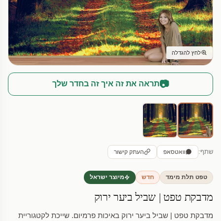
לחץ להגדלה
📷
תראה את זה איך זה בחדר שלך
שתף:
וואטסאפ
העתק קישור
טפט תלת מימד
חדש
מיוצר ישראל
מדבקת טפט | שביל ביער ירוק
מדבקת טפט | שביל ביער ירוק באיכות פרמיום. שייכת לקטגוריית