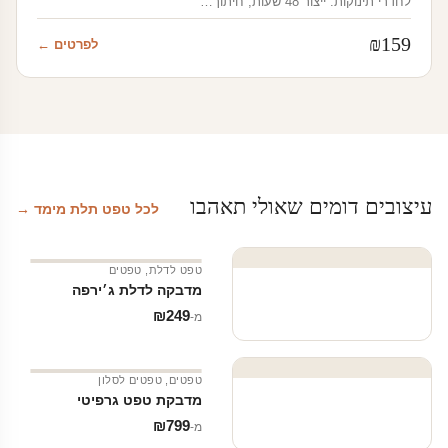
לחדרי תינוקות. ייצור 48 שעות, חיתוך…
₪
159
לפרטים ←
עיצובים דומים שאולי תאהבו
לכל טפט תלת מימד →
טפט לדלת
,
טפטים
מדבקה לדלת ג׳ירפה
₪
249
מ‑
טפטים
,
טפטים לסלון
מדבקת טפט גרפיטי
₪
799
מ‑