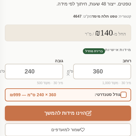
טפטים. ייצור 48 שעות, חיתוך לפי מידה.
קטגוריה:
טפט תלת מימד
מק"ט:
4647
₪140
החל מ-
/ מ"ר
מידות אישיות
ברירת מחדל
רוחב
גובה
ס"מ
ס"מ
×
מינ' 30 · מקס' 1,000
מינ' 30 · מקס' 500
360 × 240 ס"מ — ₪999
גודל סטנדרטי:
הזינו מידות להמשך
שמור למועדפים