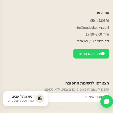
צור קשר
054-4430126
info@madbekot-kir.co.il
א'-ה' 9:00–17:30
דוד סחרוב 10, ראשל"צ
שלחו לנו הודעה
הצטרפו לרשימת התפוצה
טיפים לעיצוב וקופונים פעם בשבוע. ללא ספאם.
רונית מתל אביב
הרשמה
🛍️
רכשה: טפט ג׳ונגל טרופי