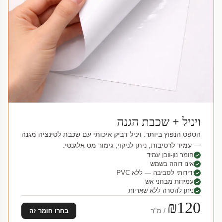
ויניל + שכבת הגנה
הטפט הנפוץ ביותר. ויניל דביק איכותי עם שכבת לטינציה מגנה
— עמיד לרטיבות, ניתן לניקוי, גימור מט אלגנטי.
חומר נון-וובן עמיד
אינו דוהה בשמש
ידידותי לסביבה — ללא PVC
עמידות מבחני אש
ניתן להסרה ללא שאריות
₪120
/ מ"ר
בחרו חומר זה