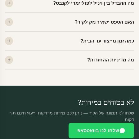
מה ההבדל בין ויניל לפוליימרי לקנבס?
ויניל — עמיד, רחיץ, לכל חדר. פוליימרי — טקסטורה עדינה, מרקם
האם הטפט ישאיר נזק לקיר?
פרמיום. קנבס — בד אמנותי יוקרתי, מט.
לא. ויניל איכותי מסיר עצמו ללא שאריות דבק, אפילו לאחר שנים.
כמה זמן מייצור עד הבית?
מתאים לקיר מטויח, גבס, קרמיקה וזכוכית.
ייצור 48 שעות + משלוח 1–3 ימי עסקים. הזמנות שנכנסות עד 14:00 —
מה מדיניות ההחזרות?
יוצאות באותו יום.
מוצרים מותאמים אישית — החזרה רק בפגם ייצור. נחליף ללא עלות +
משלוח חינם.
לא בטוחים במידות?
שלחו לנו תמונה של הקיר — ניתן לכם מידות מדויקות וייעוץ חינם תוך
דקות.
שלחו לנו בוואטסאפ