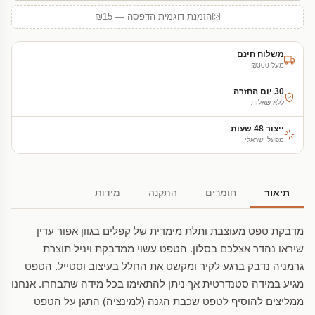
הזמנת דוגמית הדפסה — ₪15
משלוח חינם
מעל ₪300
30 יום החזרה
ללא שאלות
ייצור 48 שעות
מפעל ישראלי
תיאור
חומרים
התקנה
מידות
מדבקת טפט מעוצבת ותלת מימדית של קפלים בגוון אפור עדין
שיראו נהדר אצלכם בסלון. הטפט עשוי ממדבקת ויניל תוצרת
גרמניה נדבק ברגע לקיר ומקשט את החלל בעיצוב וסטייל. הטפט
מגיע במידה סטנדרטית אך ניתן להתאימו בכל מידה שתבחרו. אנחנו
ממליצים להוסיף לטפט שכבת הגנה (למינציה) התגן על הטפט