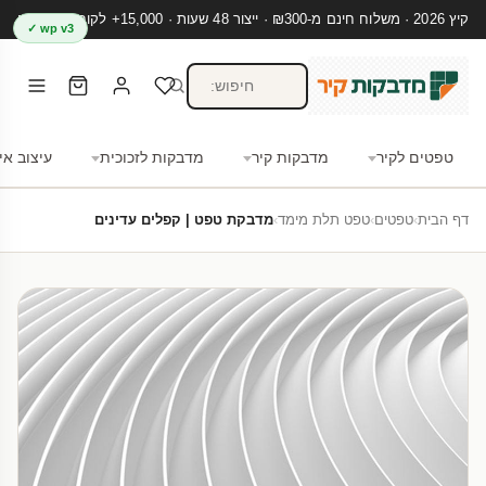
קיץ 2026 · משלוח חינם מ-₪300 · ייצור 48 שעות · 15,000+ לקוחות מרוצים
wp v3 ✓
טפטים לקיר
מדבקות קיר
מדבקות לזכוכית
עיצוב אי
דף הבית
›
טפטים
›
טפט תלת מימד
›
מדבקת טפט | קפלים עדינים