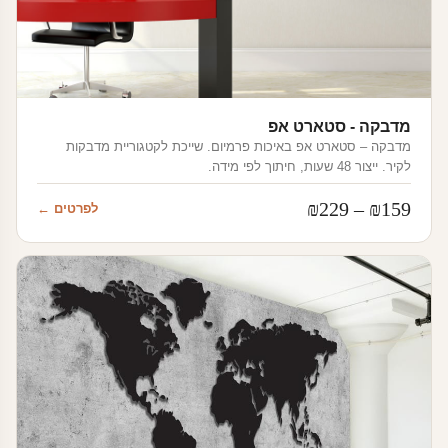
מדבקה - סטארט אפ
מדבקה – סטארט אפ באיכות פרמיום. שייכת לקטגוריית מדבקות
לקיר. ייצור 48 שעות, חיתוך לפי מידה.
טווח
₪
229
–
₪
159
לפרטים ←
מחירים:
עד