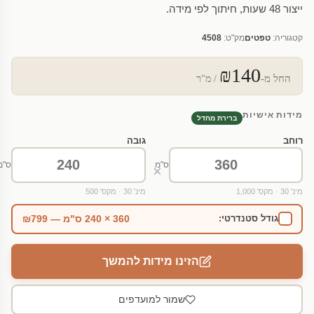
ייצור 48 שעות, חיתוך לפי מידה.
קטגוריה:
טפטים
מק"ט:
4508
₪140
החל מ-
/ מ"ר
מידות אישיות
ברירת מחדל
רוחב
גובה
ס"מ
ס"מ
×
מינ' 30 · מקס' 1,000
מינ' 30 · מקס' 500
360 × 240 ס"מ — ₪799
גודל סטנדרטי:
הזינו מידות להמשך
שמור למועדפים