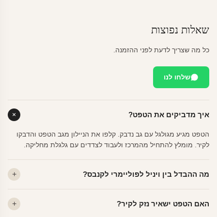
שאלות נפוצות
כל מה שצריך לדעת לפני ההזמנה.
שלחו לנו
איך מדביקים את הטפט?
הטפט מגיע מגולגל עם גב נדבק. קלפו את הניילון מגב הטפט והדבקו
לקיר. מומלץ להתחיל מהמרכז ולעבוד לצדדים עם גלגלת מחליקה.
מה ההבדל בין ויניל לפוליימרי לקנבס?
ויניל — עמיד, רחיץ, לכל חדר. פוליימרי — טקסטורה עדינה, מרקם
האם הטפט ישאיר נזק לקיר?
פרמיום. קנבס — בד אמנותי יוקרתי, מט.