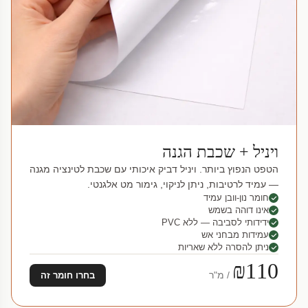
ויניל + שכבת הגנה
הטפט הנפוץ ביותר. ויניל דביק איכותי עם שכבת לטינציה מגנה
— עמיד לרטיבות, ניתן לניקוי, גימור מט אלגנטי.
חומר נון-וובן עמיד
אינו דוהה בשמש
ידידותי לסביבה — ללא PVC
עמידות מבחני אש
ניתן להסרה ללא שאריות
₪110
/ מ"ר
בחרו חומר זה