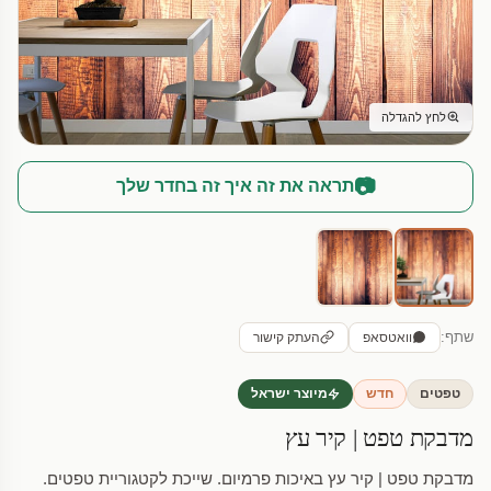
לחץ להגדלה
📷
תראה את זה איך זה בחדר שלך
שתף:
וואטסאפ
העתק קישור
טפטים
חדש
מיוצר ישראל
מדבקת טפט | קיר עץ
מדבקת טפט | קיר עץ באיכות פרמיום. שייכת לקטגוריית טפטים.