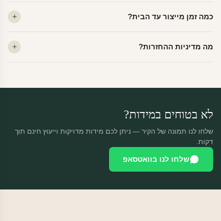
לא. ויניל איכותי מסיר עצמו ללא שאריות דבק, אפילו לאחר שנים.
כמה זמן מייצור עד הבית?
מתאים לקיר מטויח, גבס, קרמיקה וזכוכית.
ייצור 48 שעות + משלוח 1–3 ימי עסקים. הזמנות שנכנסות עד 14:00 —
מה מדיניות ההחזרות?
יוצאות באותו יום.
מוצרים מותאמים אישית — החזרה רק בפגם ייצור. נחליף ללא עלות +
משלוח חינם.
לא בטוחים במידות?
שלחו לנו תמונה של הקיר — ניתן לכם מידות מדויקות וייעוץ חינם תוך
דקות.
שלחו לנו בוואטסאפ