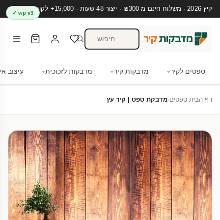
קיץ 2026 · משלוח חינם מ-₪300 · ייצור 48 שעות · 15,000+ לקוחות מרוצים
wp v3 ✓
טפטים לקיר
מדבקות קיר
מדבקות לזכוכית
עיצוב אי
דף הבית
›
טפטים
›
מדבקת טפט | קיר עץ