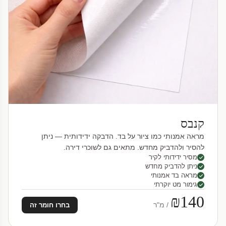
קנבס
מראה אמנותי כמו ציור על בד. הדבקה ידידותית — ניתן
להסיר ולהדביק מחדש. מתאים גם לשוכרי דירה.
מסיר ידידותי לקיר
ניתן להדביק מחדש
מראה בד אמנותי
גימור מט יוקרתי
₪140
/ מ"ר
בחרו חומר זה