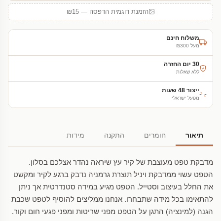
הזמנת דוגמית הדפסה — ₪15
משלוח חינם
מעל ₪300
30 יום החזרה
ללא שאלות
ייצור 48 שעות
מפעל ישראלי
תיאור
חומרים
התקנה
מידות
מדבקת טפט מעוצבת של קיר עץ שיראה נהדר אצלכם בסלון.
הטפט עשוי ממדבקת ויניל תוצרת גרמניה נדבק ברגע לקיר ומקשט
את החלל בעיצוב וסטייל. הטפט מגיע במידה סטנדרטית אך ניתן
להתאימו בכל מידה שתבחרו. אנחנו ממליצים להוסיף לטפט שכבת
הגנה (למינציה) התגן על הטפט מפני שריטות ומפני פגעי חום וקור.