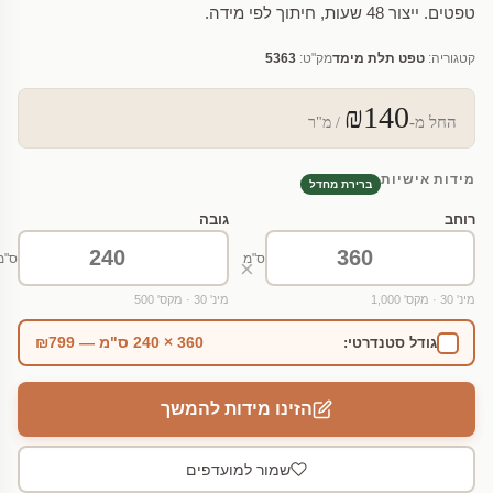
טפטים. ייצור 48 שעות, חיתוך לפי מידה.
קטגוריה:
טפט תלת מימד
מק"ט:
5363
₪140
החל מ-
/ מ"ר
מידות אישיות
ברירת מחדל
רוחב
גובה
ס"מ
ס"מ
×
מינ' 30 · מקס' 1,000
מינ' 30 · מקס' 500
360 × 240 ס"מ — ₪799
גודל סטנדרטי:
הזינו מידות להמשך
שמור למועדפים