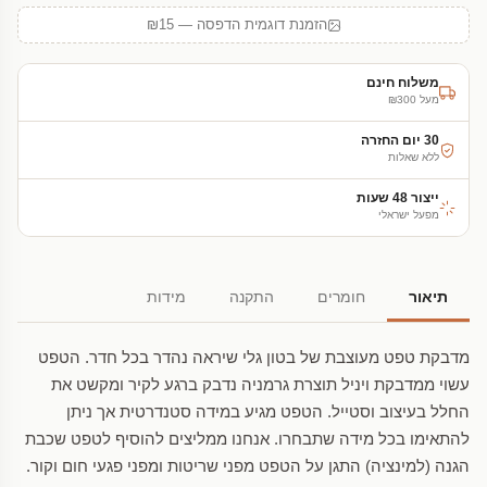
הזמנת דוגמית הדפסה — ₪15
משלוח חינם
מעל ₪300
30 יום החזרה
ללא שאלות
ייצור 48 שעות
מפעל ישראלי
תיאור
חומרים
התקנה
מידות
מדבקת טפט מעוצבת של בטון גלי שיראה נהדר בכל חדר. הטפט
עשוי ממדבקת ויניל תוצרת גרמניה נדבק ברגע לקיר ומקשט את
החלל בעיצוב וסטייל. הטפט מגיע במידה סטנדרטית אך ניתן
להתאימו בכל מידה שתבחרו. אנחנו ממליצים להוסיף לטפט שכבת
הגנה (למינציה) התגן על הטפט מפני שריטות ומפני פגעי חום וקור.