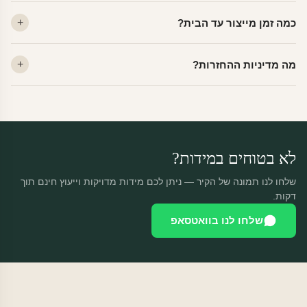
לא. ויניל איכותי מסיר עצמו ללא שאריות דבק, אפילו לאחר שנים.
כמה זמן מייצור עד הבית?
מתאים לקיר מטויח, גבס, קרמיקה וזכוכית.
ייצור 48 שעות + משלוח 1–3 ימי עסקים. הזמנות שנכנסות עד 14:00 —
מה מדיניות ההחזרות?
יוצאות באותו יום.
מוצרים מותאמים אישית — החזרה רק בפגם ייצור. נחליף ללא עלות +
משלוח חינם.
לא בטוחים במידות?
שלחו לנו תמונה של הקיר — ניתן לכם מידות מדויקות וייעוץ חינם תוך
דקות.
שלחו לנו בוואטסאפ