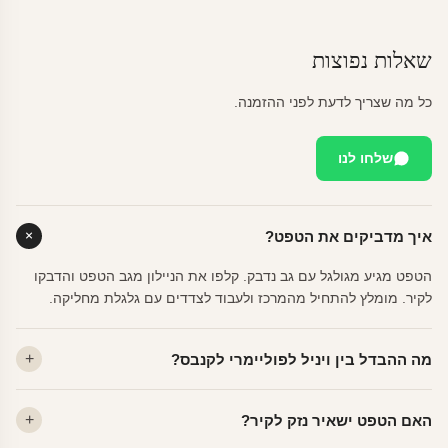
שאלות נפוצות
כל מה שצריך לדעת לפני ההזמנה.
שלחו לנו
איך מדביקים את הטפט?
הטפט מגיע מגולגל עם גב נדבק. קלפו את הניילון מגב הטפט והדבקו
לקיר. מומלץ להתחיל מהמרכז ולעבוד לצדדים עם גלגלת מחליקה.
מה ההבדל בין ויניל לפוליימרי לקנבס?
ויניל — עמיד, רחיץ, לכל חדר. פוליימרי — טקסטורה עדינה, מרקם
האם הטפט ישאיר נזק לקיר?
פרמיום. קנבס — בד אמנותי יוקרתי, מט.