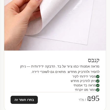
קנבס
מראה אמנותי כמו ציור על בד. הדבקה ידידותית — ניתן
להסיר ולהדביק מחדש. מתאים גם לשוכרי דירה.
מסיר ידידותי לקיר
ניתן להדביק מחדש
מראה בד אמנותי
גימור מט יוקרתי
₪95
/ מ"ר
בחרו חומר זה