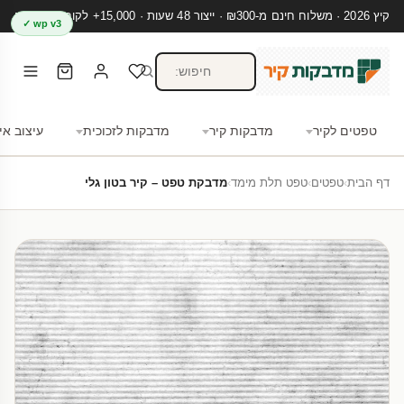
קיץ 2026 · משלוח חינם מ-₪300 · ייצור 48 שעות · 15,000+ לקוחות מרוצים
wp v3 ✓
טפטים לקיר
מדבקות קיר
מדבקות לזכוכית
עיצוב אי
דף הבית
›
טפטים
›
טפט תלת מימד
›
מדבקת טפט – קיר בטון גלי