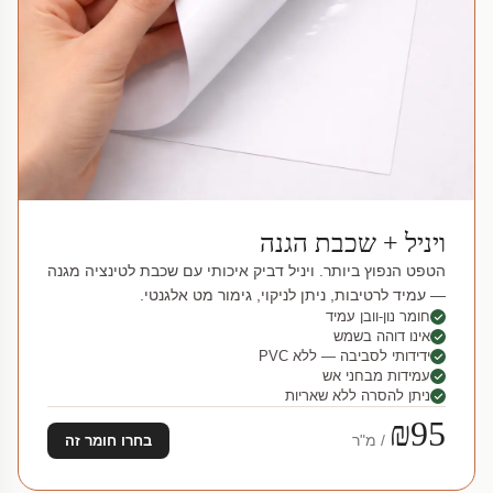
ויניל + שכבת הגנה
הטפט הנפוץ ביותר. ויניל דביק איכותי עם שכבת לטינציה מגנה
— עמיד לרטיבות, ניתן לניקוי, גימור מט אלגנטי.
חומר נון-וובן עמיד
אינו דוהה בשמש
ידידותי לסביבה — ללא PVC
עמידות מבחני אש
ניתן להסרה ללא שאריות
₪95
/ מ"ר
בחרו חומר זה