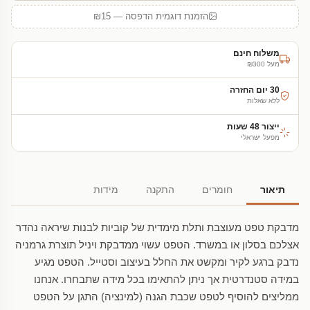
הזמנת דוגמית הדפסה — ₪15
משלוח חינם
מעל ₪300
30 יום החזרה
ללא שאלות
ייצור 48 שעות
מפעל ישראלי
תיאור
חומרים
התקנה
מידות
מדבקת טפט מעוצבת ותלת מימדית של קוביות לבנות שיראה נהדר
אצלכם בסלון או במשרד. הטפט עשוי ממדבקת ויניל תוצרת גרמניה
נדבק ברגע לקיר ומקשט את החלל בעיצוב וסטייל. הטפט מגיע
במידה סטנדרטית אך ניתן להתאימו בכל מידה שתבחרו. אנחנו
ממליצים להוסיף לטפט שכבת הגנה (למינציה) התגן על הטפט