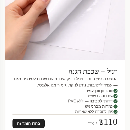
ויניל + שכבת הגנה
הטפט הנפוץ ביותר. ויניל דביק איכותי עם שכבת לטינציה מגנה
— עמיד לרטיבות, ניתן לניקוי, גימור מט אלגנטי.
חומר נון-וובן עמיד
אינו דוהה בשמש
ידידותי לסביבה — ללא PVC
עמידות מבחני אש
ניתן להסרה ללא שאריות
₪110
/ מ"ר
בחרו חומר זה