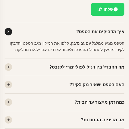
שלחו לנו
איך מדביקים את הטפט?
הטפט מגיע מגולגל עם גב נדבק. קלפו את הניילון מגב הטפט והדבקו
לקיר. מומלץ להתחיל מהמרכז ולעבוד לצדדים עם גלגלת מחליקה.
מה ההבדל בין ויניל לפוליימרי לקנבס?
ויניל — עמיד, רחיץ, לכל חדר. פוליימרי — טקסטורה עדינה, מרקם
האם הטפט ישאיר נזק לקיר?
פרמיום. קנבס — בד אמנותי יוקרתי, מט.
לא. ויניל איכותי מסיר עצמו ללא שאריות דבק, אפילו לאחר שנים.
כמה זמן מייצור עד הבית?
מתאים לקיר מטויח, גבס, קרמיקה וזכוכית.
ייצור 48 שעות + משלוח 1–3 ימי עסקים. הזמנות שנכנסות עד 14:00 —
מה מדיניות ההחזרות?
יוצאות באותו יום.