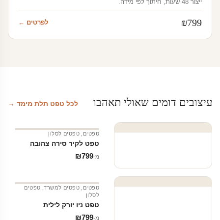
ייצור 48 שעות, חיתוך לפי מידה.
₪
799
לפרטים ←
עיצובים דומים שאולי תאהבו
לכל טפט תלת מימד →
טפטים
,
טפטים לסלון
טפט לקיר סירה צהובה
₪
799
מ‑
טפטים
,
טפטים למשרד
,
טפטים
לסלון
טפט ניו יורק לילית
₪
799
מ‑