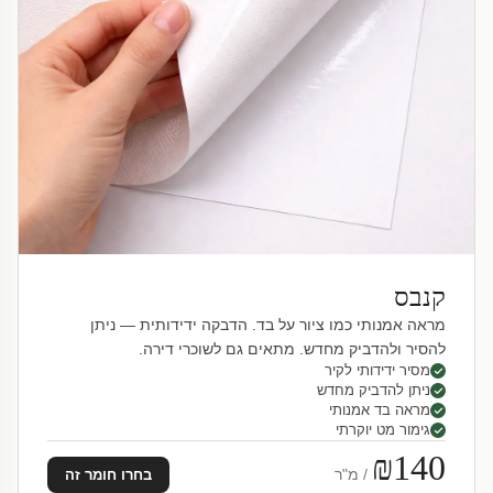
קנבס
מראה אמנותי כמו ציור על בד. הדבקה ידידותית — ניתן
להסיר ולהדביק מחדש. מתאים גם לשוכרי דירה.
מסיר ידידותי לקיר
ניתן להדביק מחדש
מראה בד אמנותי
גימור מט יוקרתי
₪140
/ מ"ר
בחרו חומר זה