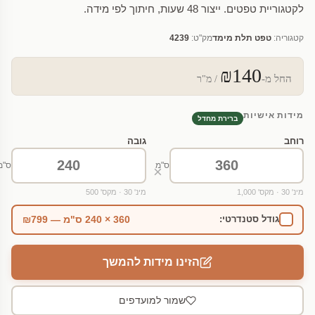
לקטגוריית טפטים. ייצור 48 שעות, חיתוך לפי מידה.
קטגוריה:
טפט תלת מימד
מק"ט:
4239
₪140
החל מ-
/ מ"ר
מידות אישיות
ברירת מחדל
רוחב
גובה
ס"מ
ס"מ
×
מינ' 30 · מקס' 1,000
מינ' 30 · מקס' 500
360 × 240 ס"מ — ₪799
גודל סטנדרטי:
הזינו מידות להמשך
שמור למועדפים