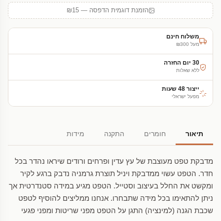
הזמנת דוגמית הדפסה — ₪15
משלוח חינם
מעל ₪300
30 יום החזרה
ללא שאלות
ייצור 48 שעות
מפעל ישראלי
תיאור
חומרים
התקנה
מידות
מדבקת טפט מעוצבת של עץ עדין ופרחים ורודים שיראו נהדר בכל
חדר. הטפט עשוי ממדבקת ויניל תוצרת גרמניה נדבק ברגע לקיר
ומקשט את החלל בעיצוב וסטייל. הטפט מגיע במידה סטנדרטית אך
ניתן להתאימו בכל מידה שתבחרו. אנחנו ממליצים להוסיף לטפט
שכבת הגנה (למינציה) התגן על הטפט מפני שריטות ומפני פגעי