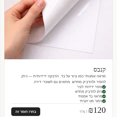
קנבס
מראה אמנותי כמו ציור על בד. הדבקה ידידותית — ניתן
להסיר ולהדביק מחדש. מתאים גם לשוכרי דירה.
מסיר ידידותי לקיר
ניתן להדביק מחדש
מראה בד אמנותי
גימור מט יוקרתי
₪120
/ מ"ר
בחרו חומר זה