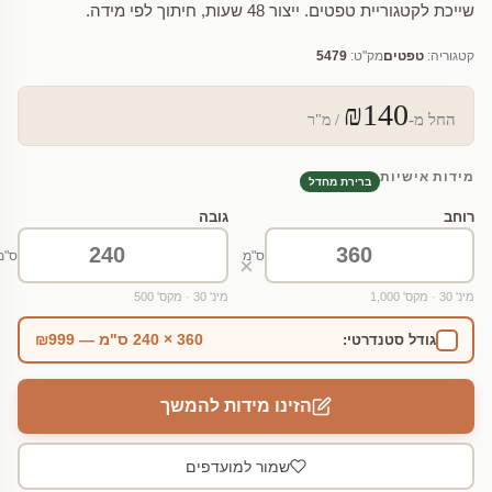
שייכת לקטגוריית טפטים. ייצור 48 שעות, חיתוך לפי מידה.
קטגוריה:
טפטים
מק"ט:
5479
₪140
החל מ-
/ מ"ר
מידות אישיות
ברירת מחדל
רוחב
גובה
ס"מ
ס"מ
×
מינ' 30 · מקס' 1,000
מינ' 30 · מקס' 500
360 × 240 ס"מ — ₪999
גודל סטנדרטי:
הזינו מידות להמשך
שמור למועדפים