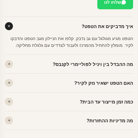
שלחו לנו
איך מדביקים את הטפט?
הטפט מגיע מגולגל עם גב נדבק. קלפו את הניילון מגב הטפט והדבקו
לקיר. מומלץ להתחיל מהמרכז ולעבוד לצדדים עם גלגלת מחליקה.
מה ההבדל בין ויניל לפוליימרי לקנבס?
ויניל — עמיד, רחיץ, לכל חדר. פוליימרי — טקסטורה עדינה, מרקם
האם הטפט ישאיר נזק לקיר?
פרמיום. קנבס — בד אמנותי יוקרתי, מט.
לא. ויניל איכותי מסיר עצמו ללא שאריות דבק, אפילו לאחר שנים.
כמה זמן מייצור עד הבית?
מתאים לקיר מטויח, גבס, קרמיקה וזכוכית.
ייצור 48 שעות + משלוח 1–3 ימי עסקים. הזמנות שנכנסות עד 14:00 —
מה מדיניות ההחזרות?
יוצאות באותו יום.
מוצרים מותאמים אישית — החזרה רק בפגם ייצור. נחליף ללא עלות +