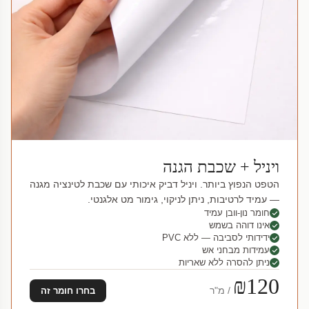
ויניל + שכבת הגנה
הטפט הנפוץ ביותר. ויניל דביק איכותי עם שכבת לטינציה מגנה
— עמיד לרטיבות, ניתן לניקוי, גימור מט אלגנטי.
חומר נון-וובן עמיד
אינו דוהה בשמש
ידידותי לסביבה — ללא PVC
עמידות מבחני אש
ניתן להסרה ללא שאריות
₪120
/ מ"ר
בחרו חומר זה