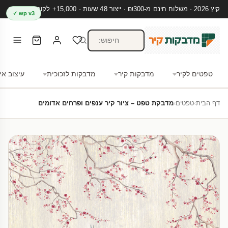
קיץ 2026 · משלוח חינם מ-₪300 · ייצור 48 שעות · 15,000+ לקוחות מרוצים
wp v3 ✓
טפטים לקיר
מדבקות קיר
מדבקות לזכוכית
עיצוב אי
דף הבית
›
טפטים
›
מדבקת טפט – ציור קיר ענפים ופרחים אדומים