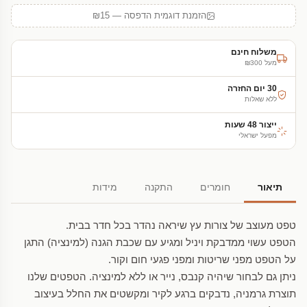
הזמנת דוגמית הדפסה — ₪15
משלוח חינם
מעל ₪300
30 יום החזרה
ללא שאלות
ייצור 48 שעות
מפעל ישראלי
תיאור
חומרים
התקנה
מידות
טפט מעוצב של צורות עץ שיראה נהדר בכל חדר בבית.
הטפט עשוי ממדבקת ויניל ומגיע עם שכבת הגנה (למינציה) התגן
על הטפט מפני שריטות ומפני פגעי חום וקור.
ניתן גם לבחור שיהיה קנבס, נייר או ללא למינציה. הטפטים שלנו
תוצרת גרמניה, נדבקים ברגע לקיר ומקשטים את החלל בעיצוב