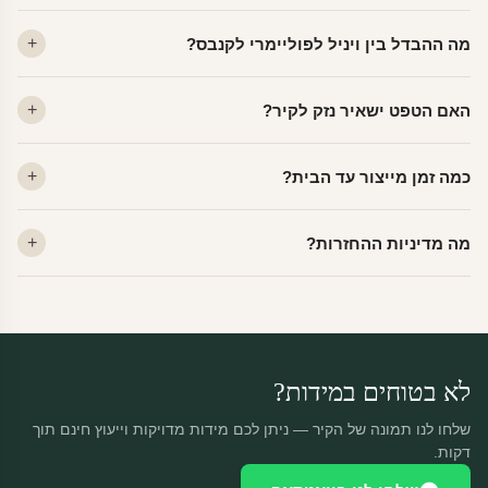
מה ההבדל בין ויניל לפוליימרי לקנבס?
ויניל — עמיד, רחיץ, לכל חדר. פוליימרי — טקסטורה עדינה, מרקם
האם הטפט ישאיר נזק לקיר?
פרמיום. קנבס — בד אמנותי יוקרתי, מט.
לא. ויניל איכותי מסיר עצמו ללא שאריות דבק, אפילו לאחר שנים.
כמה זמן מייצור עד הבית?
מתאים לקיר מטויח, גבס, קרמיקה וזכוכית.
ייצור 48 שעות + משלוח 1–3 ימי עסקים. הזמנות שנכנסות עד 14:00 —
מה מדיניות ההחזרות?
יוצאות באותו יום.
מוצרים מותאמים אישית — החזרה רק בפגם ייצור. נחליף ללא עלות +
משלוח חינם.
לא בטוחים במידות?
שלחו לנו תמונה של הקיר — ניתן לכם מידות מדויקות וייעוץ חינם תוך
דקות.