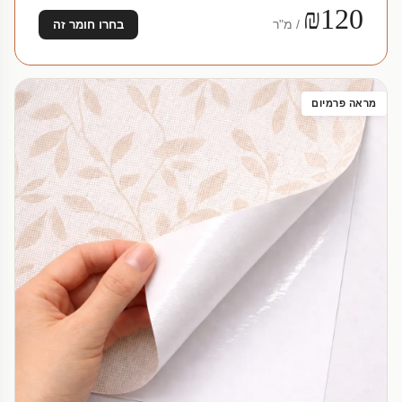
₪120
/ מ"ר
בחרו חומר זה
מראה פרמיום