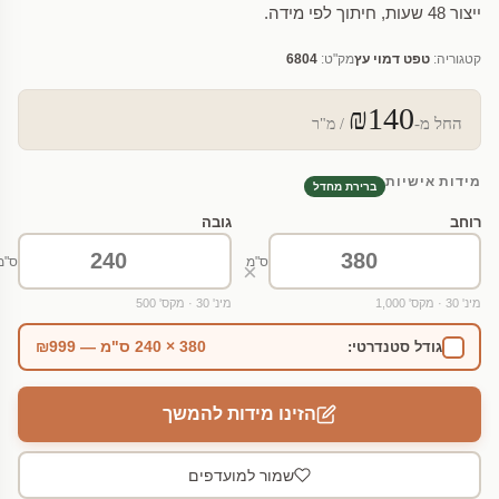
ייצור 48 שעות, חיתוך לפי מידה.
קטגוריה:
טפט דמוי עץ
מק"ט:
6804
₪140
החל מ-
/ מ"ר
מידות אישיות
ברירת מחדל
רוחב
גובה
ס"מ
ס"מ
×
מינ' 30 · מקס' 1,000
מינ' 30 · מקס' 500
380 × 240 ס"מ — ₪999
גודל סטנדרטי:
הזינו מידות להמשך
שמור למועדפים