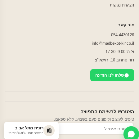
הצהרת נגישות
צור קשר
054-4430126
info@madbekot-kir.co.il
א'-ה' 9:00–17:30
דוד סחרוב 10, ראשל"צ
שלחו לנו הודעה
הצטרפו לרשימת התפוצה
טיפים לעיצוב וקופונים פעם בשבוע. ללא ספאם.
רונית מתל אביב
הרשמה
🛍️
רכשה: טפט ג׳ונגל טרופי