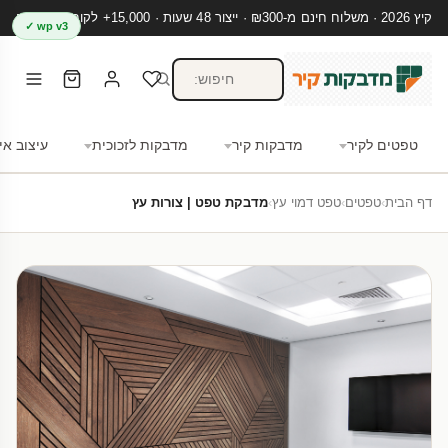
קיץ 2026 · משלוח חינם מ-₪300 · ייצור 48 שעות · 15,000+ לקוחות מרוצים
wp v3 ✓
טפטים לקיר
מדבקות קיר
מדבקות לזכוכית
עיצוב אי
דף הבית
›
טפטים
›
טפט דמוי עץ
›
מדבקת טפט | צורות עץ