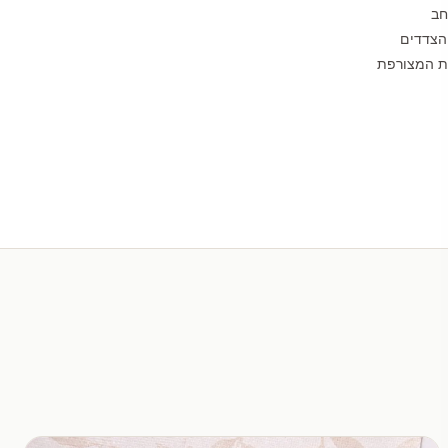
חב
הצדדים
לת המצורפת