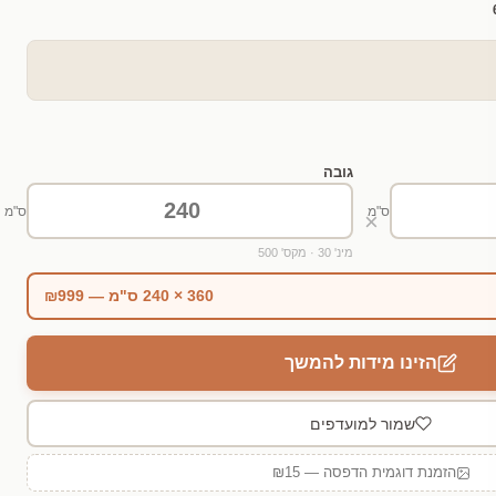
גובה
ס"מ
ס"מ
×
מינ' 30 · מקס' 500
360 × 240 ס"מ — ₪999
הזינו מידות להמשך
שמור למועדפים
הזמנת דוגמית הדפסה — ₪15