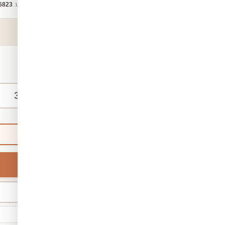
קטגוריה:
טפט לחדרי ילדים
מק"ט:
6823
₪140
החל מ-
/ מ"ר
מידות אישיות
ברירת מחדל
רוחב
מינ' 30 · מקס' 1,000
גודל סטנדרטי: