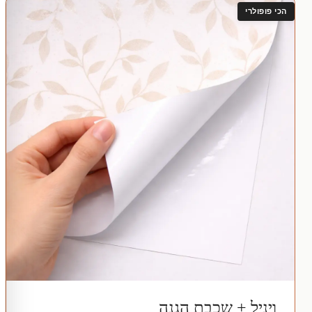
הכי פופולרי
ויניל + שכבת הגנה