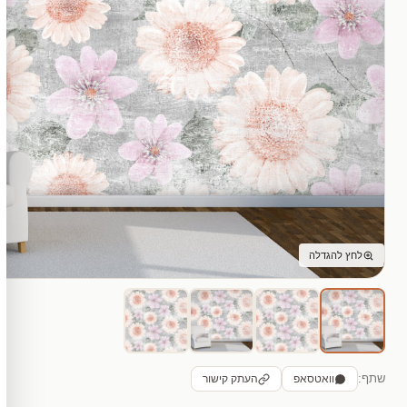
לחץ להגדלה
שתף:
וואטסאפ
העתק קישור