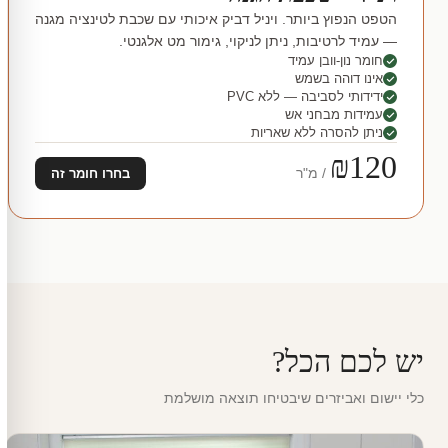
הטפט הנפוץ ביותר. ויניל דביק איכותי עם שכבת לטינציה מגנה
— עמיד לרטיבות, ניתן לניקוי, גימור מט אלגנטי.
חומר נון-וובן עמיד
אינו דוהה בשמש
ידידותי לסביבה — ללא PVC
עמידות מבחני אש
ניתן להסרה ללא שאריות
₪120
/ מ"ר
בחרו חומר זה
יש לכם הכל?
כלי יישום ואביזרים שיבטיחו תוצאה מושלמת