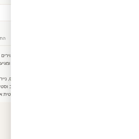
משלוח חינם
מעל ₪300
תיאור
חומרים
התק
טפט מעוצב של פרחים מאוירים 
הטפט עשוי ממדבקת ויניל ומגיע 
חום וקור.
ניתן גם לבחור שיהיה קנבס, נייר
ומקשטים את החלל בעיצוב וסטיי
הטפט מגיע במידה סטנדרטית אך