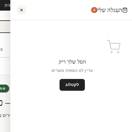
קיץ 2026 · משלוח חינם מ-₪300 · ייצור 48 שעות · 15,000+ לקוחות מרוצים
העגלה שלי
0
אישי
לקוחות עסקיים
מעצבים
בתי ספר
השראה
צו
הסל שלך ריק
עדיין לא הוספת מוצרים
לקטלוג
טפט לחדרי ילדים
חדש
מי
מדבקת טפט – פ
מידה.