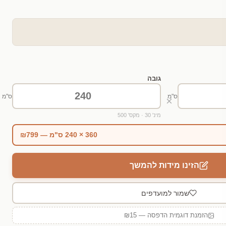
גובה
ס"מ
ס"מ
×
מינ' 30 · מקס' 500
360 × 240 ס"מ — ₪799
הזינו מידות להמשך
שמור למועדפים
הזמנת דוגמית הדפסה — ₪15