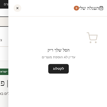
קיץ 2026 · משלוח חינם מ-₪300 · ייצור 48 שעות · 15,000+ לקוחות מרוצים
העגלה שלי
0
אישי
לקוחות עסקיים
מעצבים
בתי ספר
השראה
צו
הסל שלך ריק
עדיין לא הוספת מוצרים
לקטלוג
טפטים
חדש
מיוצר ישראל
מדבקת טפט | פר
מידה.