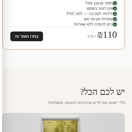
חומר נון-וובן עמיד
אינו דוהה בשמש
ידידותי לסביבה — ללא PVC
עמידות מבחני אש
ניתן להסרה ללא שאריות
₪110
/ מ"ר
בחרו חומר זה
יש לכם הכל?
כלי יישום ואביזרים שיבטיחו תוצאה מושלמת