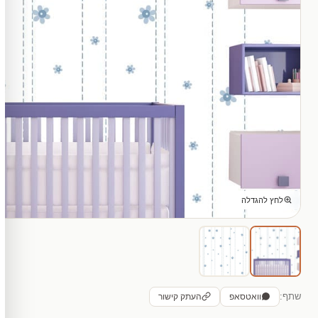
לחץ להגדלה
שתף:
וואטסאפ
העתק קישור