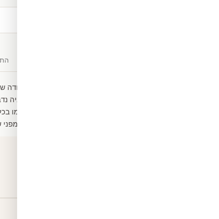
משלוח חינם
מעל ₪300
תיאור
חומרים
התק
מדבקת טפט מעוצבת וחמודה של 
ממדבקת ויניל תוצרת גרמניה נד
סטנדרטית אך ניתן להתאימו בכל
(למינציה) התגן על הטפט מפני שר