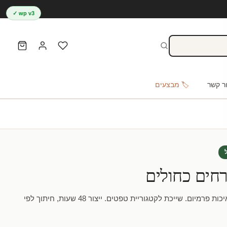
wp v3 ✓
ר קשר
🏷️ מבצעים
חים כחולים
מדבקת טפט | פרחים כחולים באיכות פרמיום. שייכת לקטגוריית טפטים. ייצור 48 שעות, חיתוך לפי