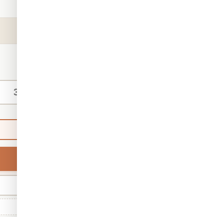
קטגוריה:
טפטים
מק"ט:
4235
₪140
החל מ-
/ מ"ר
מידות אישיות
ברירת מחדל
רוחב
מינ' 30 · מקס' 1,000
גודל סטנדרטי: