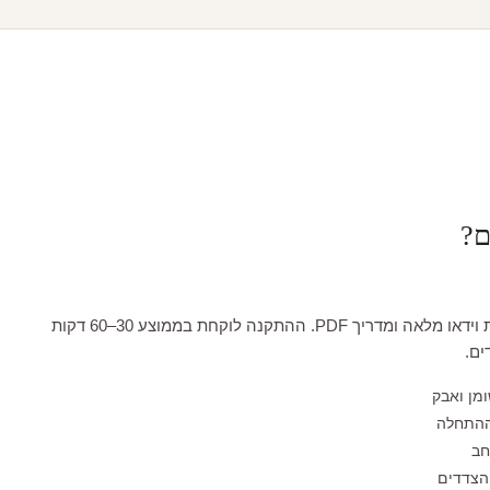
ם?
כל טפט מגיע עם הדרכת וידאו מלאה ומדריך PDF. ההתקנה לוקחת בממוצע 30–60 דקות
ים.
ומן ואבק
ההתחלה
חב
הצדדים