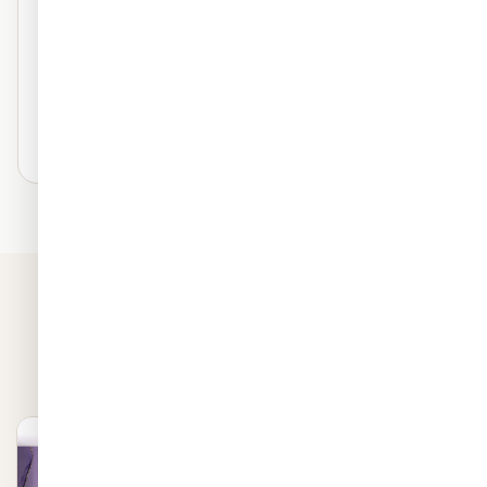
טקסטורה פרמיום
מראה ציור על קיר
נושם — ללא טבעות
עמיד לאורך שנים
₪130
/ מ"ר
בחרו חומר זה