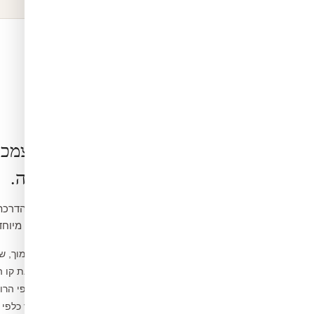
הרכבה בעצמכ
קלה ופשוטה.
ואינה דורשת כלים מיוחד
נקו את הקיר ממוך, ש
1
מדדו ומסמנו את קו 
2
פיצלו לפסים לפי הרו
3
הדבקו מהמרכז כלפי 
4