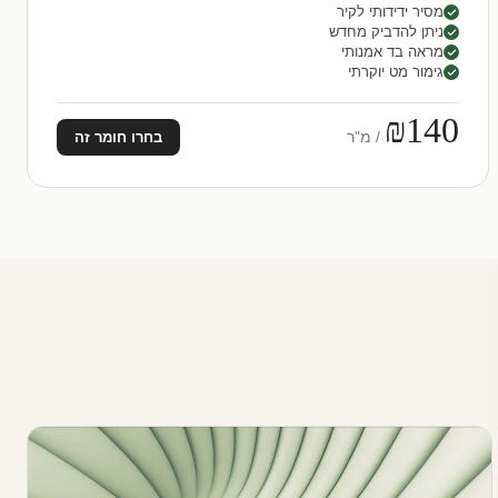
מסיר ידידותי לקיר
ניתן להדביק מחדש
מראה בד אמנותי
גימור מט יוקרתי
₪140
/ מ"ר
בחרו חומר זה