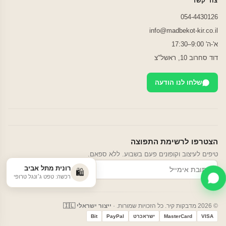
צור קשר
054-4430126
info@madbekot-kir.co.il
א'-ה' 9:00–17:30
דוד סחרוב 10, ראשל"צ
שלחו לנו הודעה
הצטרפו לרשימת התפוצה
טיפים לעיצוב וקופונים פעם בשבוע. ללא ספאם.
רונית מתל אביב
הרשמה
🛍️
רכשה: טפט ג׳ונגל טרופי
© 2026 מדבקות קיר. כל הזכויות שמורות. ·
ייצור ישראלי 🇮🇱
VISA
MasterCard
ישראכרט
PayPal
Bit