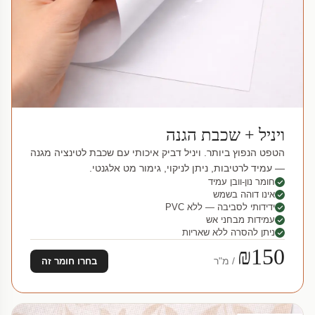
ויניל + שכבת הגנה
הטפט הנפוץ ביותר. ויניל דביק איכותי עם שכבת לטינציה מגנה
— עמיד לרטיבות, ניתן לניקוי, גימור מט אלגנטי.
חומר נון-וובן עמיד
אינו דוהה בשמש
ידידותי לסביבה — ללא PVC
עמידות מבחני אש
ניתן להסרה ללא שאריות
₪150
/ מ"ר
בחרו חומר זה