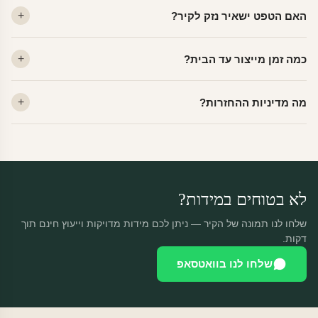
ויניל — עמיד, רחיץ, לכל חדר. פוליימרי — טקסטורה עדינה, מרקם
האם הטפט ישאיר נזק לקיר?
פרמיום. קנבס — בד אמנותי יוקרתי, מט.
לא. ויניל איכותי מסיר עצמו ללא שאריות דבק, אפילו לאחר שנים.
כמה זמן מייצור עד הבית?
מתאים לקיר מטויח, גבס, קרמיקה וזכוכית.
ייצור 48 שעות + משלוח 1–3 ימי עסקים. הזמנות שנכנסות עד 14:00 —
מה מדיניות ההחזרות?
יוצאות באותו יום.
מוצרים מותאמים אישית — החזרה רק בפגם ייצור. נחליף ללא עלות +
משלוח חינם.
לא בטוחים במידות?
שלחו לנו תמונה של הקיר — ניתן לכם מידות מדויקות וייעוץ חינם תוך
דקות.
שלחו לנו בוואטסאפ