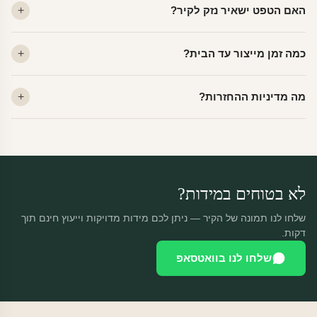
האם הטפט ישאיר נזק לקיר?
פרמיום. קנבס — בד אמנותי יוקרתי, מט.
לא. ויניל איכותי מסיר עצמו ללא שאריות דבק, אפילו לאחר שנים.
כמה זמן מייצור עד הבית?
מתאים לקיר מטויח, גבס, קרמיקה וזכוכית.
ייצור 48 שעות + משלוח 1–3 ימי עסקים. הזמנות שנכנסות עד 14:00 —
מה מדיניות ההחזרות?
יוצאות באותו יום.
מוצרים מותאמים אישית — החזרה רק בפגם ייצור. נחליף ללא עלות +
משלוח חינם.
לא בטוחים במידות?
שלחו לנו תמונה של הקיר — ניתן לכם מידות מדויקות וייעוץ חינם תוך
דקות.
שלחו לנו בוואטסאפ