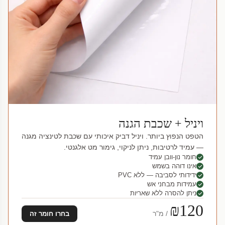
ויניל + שכבת הגנה
הטפט הנפוץ ביותר. ויניל דביק איכותי עם שכבת לטינציה מגנה
— עמיד לרטיבות, ניתן לניקוי, גימור מט אלגנטי.
חומר נון-וובן עמיד
אינו דוהה בשמש
ידידותי לסביבה — ללא PVC
עמידות מבחני אש
ניתן להסרה ללא שאריות
₪120
/ מ"ר
בחרו חומר זה