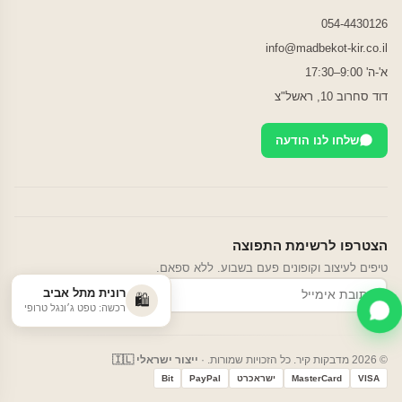
054-4430126
info@madbekot-kir.co.il
א'-ה' 9:00–17:30
דוד סחרוב 10, ראשל"צ
שלחו לנו הודעה
הצטרפו לרשימת התפוצה
טיפים לעיצוב וקופונים פעם בשבוע. ללא ספאם.
רונית מתל אביב
הרשמה
🛍️
רכשה: טפט ג׳ונגל טרופי
© 2026 מדבקות קיר. כל הזכויות שמורות. ·
ייצור ישראלי 🇮🇱
VISA
MasterCard
ישראכרט
PayPal
Bit