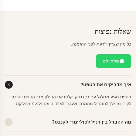
שאלות נפוצות
כל מה שצריך לדעת לפני ההזמנה.
שלחו לנו
איך מדביקים את הטפט?
הטפט מגיע מגולגל עם גב נדבק. קלפו את הניילון מגב הטפט והדבקו
לקיר. מומלץ להתחיל מהמרכז ולעבוד לצדדים עם גלגלת מחליקה.
מה ההבדל בין ויניל לפוליימרי לקנבס?
ויניל — עמיד, רחיץ, לכל חדר. פוליימרי — טקסטורה עדינה, מרקם