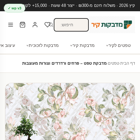
קיץ 2026 · משלוח חינם מ-₪300 · ייצור 48 שעות · 15,000+ לקוחות מרוצים
wp v3 ✓
טפטים לקיר
מדבקות קיר
מדבקות לזכוכית
עיצוב אי
דף הבית
›
טפטים
›
מדבקת טפט – פרחים ורדרדים וצורות מעוצבות