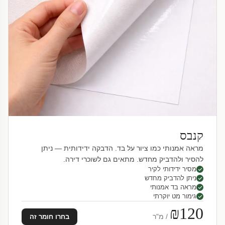
קנבס
מראה אמנותי כמו ציור על בד. הדבקה ידידותית — ניתן
להסיר ולהדביק מחדש. מתאים גם לשוכרי דירה.
מסיר ידידותי לקיר
ניתן להדביק מחדש
מראה בד אמנותי
גימור מט יוקרתי
₪120
/ מ"ר
בחרו חומר זה