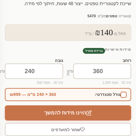
שייכת לקטגוריית טפטים. ייצור 48 שעות, חיתוך לפי מידה.
קטגוריה:
טפטים
מק"ט:
5470
₪140
החל מ-
/ מ"ר
מידות אישיות
ברירת מחדל
רוחב
גובה
ס"מ
ס"מ
×
מינ' 30 · מקס' 1,000
מינ' 30 · מקס' 500
360 × 240 ס"מ — ₪999
גודל סטנדרטי:
הזינו מידות להמשך
שמור למועדפים