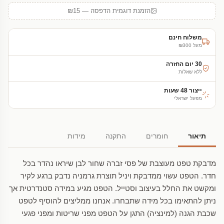
הזמנת דוגמית הדפסה — ₪15
משלוח חינם
מעל ₪300
30 יום החזרה
ללא שאלות
ייצור 48 שעות
מפעל ישראלי
תיאור
חומרים
התקנה
מידות
מדבקת טפט מעוצבת של פסי זברה שחור לבן שיראו נהדר בכל
חדר. הטפט עשוי ממדבקת ויניל תוצרת גרמניה נדבק ברגע לקיר
ומקשט את החלל בעיצוב וסטייל. הטפט מגיע במידה סטנדרטית אך
ניתן להתאימו בכל מידה שתבחרו. אנחנו ממליצים להוסיף לטפט
שכבת הגנה (למינציה) התגן על הטפט מפני שריטות ומפני פגעי