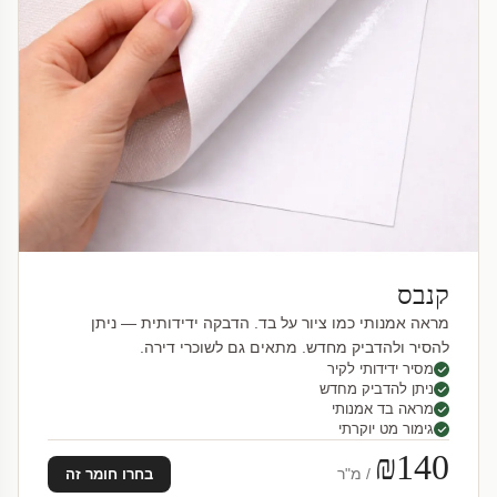
קנבס
מראה אמנותי כמו ציור על בד. הדבקה ידידותית — ניתן
להסיר ולהדביק מחדש. מתאים גם לשוכרי דירה.
מסיר ידידותי לקיר
ניתן להדביק מחדש
מראה בד אמנותי
גימור מט יוקרתי
₪140
/ מ"ר
בחרו חומר זה