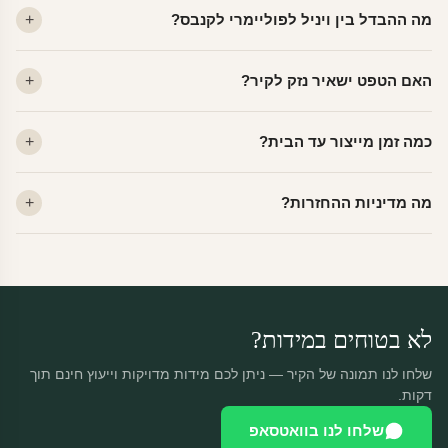
מה ההבדל בין ויניל לפוליימרי לקנבס?
ויניל — עמיד, רחיץ, לכל חדר. פוליימרי — טקסטורה עדינה, מרקם
האם הטפט ישאיר נזק לקיר?
פרמיום. קנבס — בד אמנותי יוקרתי, מט.
לא. ויניל איכותי מסיר עצמו ללא שאריות דבק, אפילו לאחר שנים.
כמה זמן מייצור עד הבית?
מתאים לקיר מטויח, גבס, קרמיקה וזכוכית.
ייצור 48 שעות + משלוח 1–3 ימי עסקים. הזמנות שנכנסות עד 14:00 —
מה מדיניות ההחזרות?
יוצאות באותו יום.
מוצרים מותאמים אישית — החזרה רק בפגם ייצור. נחליף ללא עלות +
משלוח חינם.
לא בטוחים במידות?
שלחו לנו תמונה של הקיר — ניתן לכם מידות מדויקות וייעוץ חינם תוך
דקות.
שלחו לנו בוואטסאפ