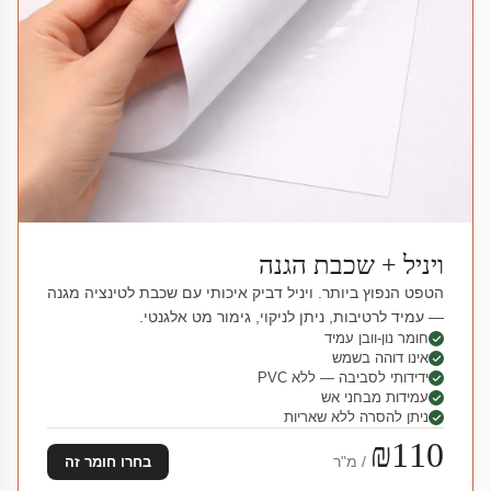
ויניל + שכבת הגנה
הטפט הנפוץ ביותר. ויניל דביק איכותי עם שכבת לטינציה מגנה
— עמיד לרטיבות, ניתן לניקוי, גימור מט אלגנטי.
חומר נון-וובן עמיד
אינו דוהה בשמש
ידידותי לסביבה — ללא PVC
עמידות מבחני אש
ניתן להסרה ללא שאריות
₪110
/ מ"ר
בחרו חומר זה