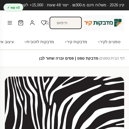
קיץ 2026 · משלוח חינם מ-₪300 · ייצור 48 שעות · 15,000+ לקוחות מרוצים
wp v3 ✓
טפטים לקיר
מדבקות קיר
מדבקות לזכוכית
עיצוב אי
דף הבית
›
טפטים
›
מדבקת טפט | פסים זברה שחור לבן