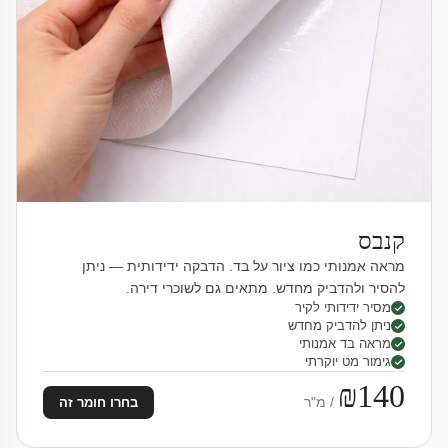
קנבס
מראה אמנותי כמו ציור על בד. הדבקה ידידותית — ניתן
להסיר ולהדביק מחדש. מתאים גם לשוכרי דירה.
מסיר ידידותי לקיר
ניתן להדביק מחדש
מראה בד אמנותי
גימור מט יוקרתי
₪140
/ מ"ר
בחרו חומר זה