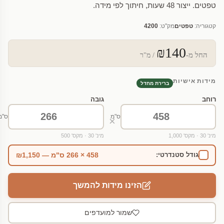
טפטים. ייצור 48 שעות, חיתוך לפי מידה.
קטגוריה:
טפטים
מק"ט:
4200
₪140
החל מ-
/ מ"ר
מידות אישיות
ברירת מחדל
רוחב
גובה
ס"מ
ס"מ
×
מינ' 30 · מקס' 1,000
מינ' 30 · מקס' 500
458 × 266 ס"מ — ₪1,150
גודל סטנדרטי:
הזינו מידות להמשך
שמור למועדפים