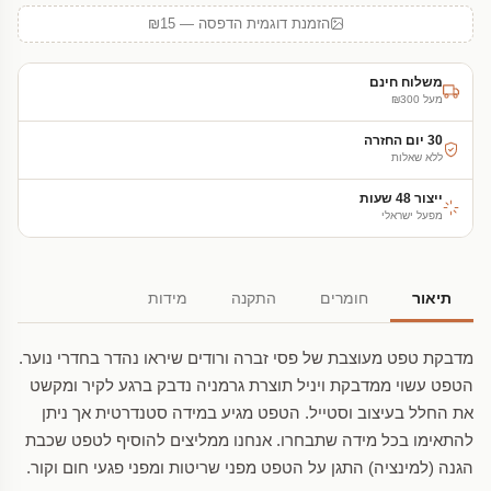
הזמנת דוגמית הדפסה — ₪15
משלוח חינם
מעל ₪300
30 יום החזרה
ללא שאלות
ייצור 48 שעות
מפעל ישראלי
תיאור
חומרים
התקנה
מידות
מדבקת טפט מעוצבת של פסי זברה ורודים שיראו נהדר בחדרי נוער.
הטפט עשוי ממדבקת ויניל תוצרת גרמניה נדבק ברגע לקיר ומקשט
את החלל בעיצוב וסטייל. הטפט מגיע במידה סטנדרטית אך ניתן
להתאימו בכל מידה שתבחרו. אנחנו ממליצים להוסיף לטפט שכבת
הגנה (למינציה) התגן על הטפט מפני שריטות ומפני פגעי חום וקור.