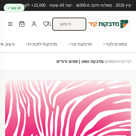
קיץ 2026 · משלוח חינם מ-₪300 · ייצור 48 שעות · 15,000+ לקוחות מרוצים
wp v3 ✓
טפטים לקיר
מדבקות קיר
מדבקות לזכוכית
עיצוב אי
דף הבית
›
טפטים
›
מדבקת טפט | פסים ורודים