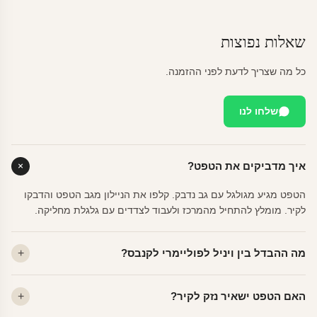
שאלות נפוצות
כל מה שצריך לדעת לפני ההזמנה.
שלחו לנו
איך מדביקים את הטפט?
הטפט מגיע מגולגל עם גב נדבק. קלפו את הניילון מגב הטפט והדבקו
לקיר. מומלץ להתחיל מהמרכז ולעבוד לצדדים עם גלגלת מחליקה.
מה ההבדל בין ויניל לפוליימרי לקנבס?
ויניל — עמיד, רחיץ, לכל חדר. פוליימרי — טקסטורה עדינה, מרקם
האם הטפט ישאיר נזק לקיר?
פרמיום. קנבס — בד אמנותי יוקרתי, מט.