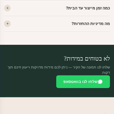
לא. ויניל איכותי מסיר עצמו ללא שאריות דבק, אפילו לאחר שנים.
כמה זמן מייצור עד הבית?
מתאים לקיר מטויח, גבס, קרמיקה וזכוכית.
ייצור 48 שעות + משלוח 1–3 ימי עסקים. הזמנות שנכנסות עד 14:00 —
מה מדיניות ההחזרות?
יוצאות באותו יום.
מוצרים מותאמים אישית — החזרה רק בפגם ייצור. נחליף ללא עלות +
משלוח חינם.
לא בטוחים במידות?
שלחו לנו תמונה של הקיר — ניתן לכם מידות מדויקות וייעוץ חינם תוך
דקות.
שלחו לנו בוואטסאפ