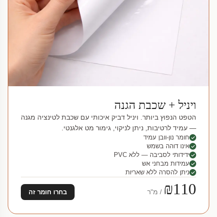
ויניל + שכבת הגנה
הטפט הנפוץ ביותר. ויניל דביק איכותי עם שכבת לטינציה מגנה
— עמיד לרטיבות, ניתן לניקוי, גימור מט אלגנטי.
חומר נון-וובן עמיד
אינו דוהה בשמש
ידידותי לסביבה — ללא PVC
עמידות מבחני אש
ניתן להסרה ללא שאריות
₪110
/ מ"ר
בחרו חומר זה