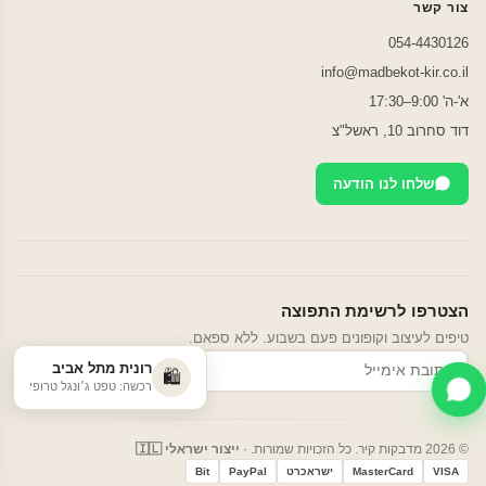
צור קשר
054-4430126
info@madbekot-kir.co.il
א'-ה' 9:00–17:30
דוד סחרוב 10, ראשל"צ
שלחו לנו הודעה
הצטרפו לרשימת התפוצה
טיפים לעיצוב וקופונים פעם בשבוע. ללא ספאם.
רונית מתל אביב
הרשמה
🛍️
רכשה: טפט ג׳ונגל טרופי
© 2026 מדבקות קיר. כל הזכויות שמורות. ·
ייצור ישראלי 🇮🇱
VISA
MasterCard
ישראכרט
PayPal
Bit