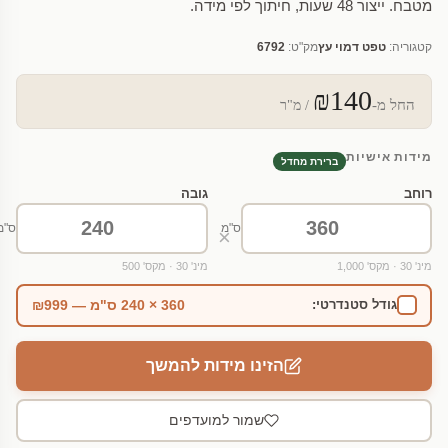
מטבח. ייצור 48 שעות, חיתוך לפי מידה.
קטגוריה:
טפט דמוי עץ
מק"ט:
6792
₪140
החל מ-
/ מ"ר
מידות אישיות
ברירת מחדל
רוחב
גובה
ס"מ
ס"מ
×
מינ' 30 · מקס' 1,000
מינ' 30 · מקס' 500
360 × 240 ס"מ — ₪999
גודל סטנדרטי:
הזינו מידות להמשך
שמור למועדפים