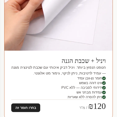
ויניל + שכבת הגנה
הטפט הנפוץ ביותר. ויניל דביק איכותי עם שכבת לטינציה מגנה
— עמיד לרטיבות, ניתן לניקוי, גימור מט אלגנטי.
חומר נון-וובן עמיד
אינו דוהה בשמש
ידידותי לסביבה — ללא PVC
עמידות מבחני אש
ניתן להסרה ללא שאריות
₪120
/ מ"ר
בחרו חומר זה