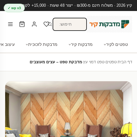
קיץ 2026 · משלוח חינם מ-₪300 · ייצור 48 שעות · 15,000+ לקוחות מרוצים
wp v3 ✓
טפטים לקיר
מדבקות קיר
מדבקות לזכוכית
עיצוב אי
דף הבית
›
טפטים
›
טפט דמוי עץ
›
מדבקת טפט – עצים מעוצבים