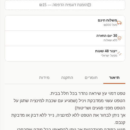
הזמנת דוגמית הדפסה — ₪15
משלוח חינם
מעל ₪300
30 יום החזרה
ללא שאלות
ייצור 48 שעות
מפעל ישראלי
תיאור
חומרים
התקנה
מידות
טפט דמוי עץ שיראה נהדר בכל חלל בבית.
הטפט עשוי ממדבקת ויניל (שמגיע עם שכבת למינציה שתגן על
הטפט מפני פגעים ושריטות)
אך ניתן לבחור את הטפט ללא למינציה, נייר ללא דבק או מדבקת
קנבס.
מגיע במידה סטנדרטית אך ניתן להתאימו בכל מידה שתבחרו.