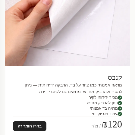
קנבס
מראה אמנותי כמו ציור על בד. הדבקה ידידותית — ניתן
להסיר ולהדביק מחדש. מתאים גם לשוכרי דירה.
מסיר ידידותי לקיר
ניתן להדביק מחדש
מראה בד אמנותי
גימור מט יוקרתי
₪120
/ מ"ר
בחרו חומר זה