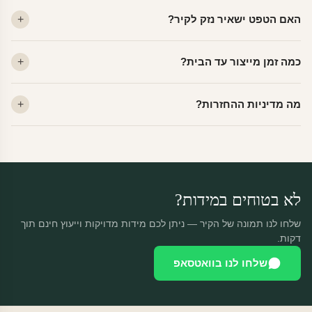
ויניל — עמיד, רחיץ, לכל חדר. פוליימרי — טקסטורה עדינה, מרקם
האם הטפט ישאיר נזק לקיר?
פרמיום. קנבס — בד אמנותי יוקרתי, מט.
לא. ויניל איכותי מסיר עצמו ללא שאריות דבק, אפילו לאחר שנים.
כמה זמן מייצור עד הבית?
מתאים לקיר מטויח, גבס, קרמיקה וזכוכית.
ייצור 48 שעות + משלוח 1–3 ימי עסקים. הזמנות שנכנסות עד 14:00 —
מה מדיניות ההחזרות?
יוצאות באותו יום.
מוצרים מותאמים אישית — החזרה רק בפגם ייצור. נחליף ללא עלות +
משלוח חינם.
לא בטוחים במידות?
שלחו לנו תמונה של הקיר — ניתן לכם מידות מדויקות וייעוץ חינם תוך
דקות.
שלחו לנו בוואטסאפ