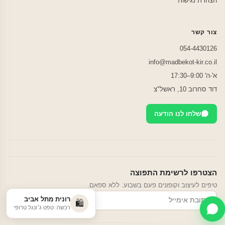
הצהרת נגישות
צור קשר
054-4430126
info@madbekot-kir.co.il
א'-ה' 9:00–17:30
דוד סחרוב 10, ראשל"צ
שלחו לנו הודעה
הצטרפו לרשימת התפוצה
טיפים לעיצוב וקופונים פעם בשבוע. ללא ספאם.
רונית מתל אביב
הרשמה
🛍️
רכשה: טפט ג׳ונגל טרופי