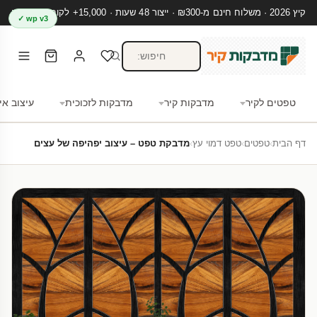
קיץ 2026 · משלוח חינם מ-₪300 · ייצור 48 שעות · 15,000+ לקוחות מרוצים
wp v3 ✓
טפטים לקיר
מדבקות קיר
מדבקות לזכוכית
עיצוב אי
דף הבית
›
טפטים
›
טפט דמוי עץ
›
מדבקת טפט – עיצוב יפהיפה של עצים