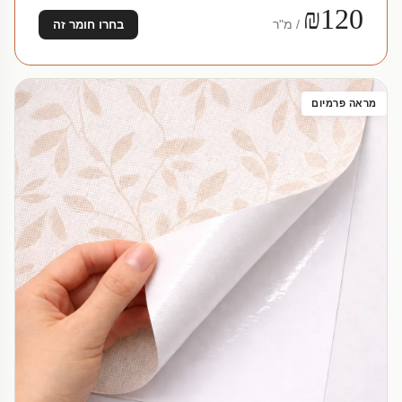
₪120
/ מ"ר
בחרו חומר זה
מראה פרמיום