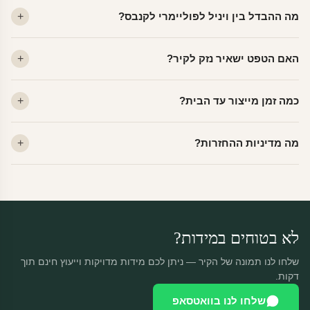
מה ההבדל בין ויניל לפוליימרי לקנבס?
ויניל — עמיד, רחיץ, לכל חדר. פוליימרי — טקסטורה עדינה, מרקם
האם הטפט ישאיר נזק לקיר?
פרמיום. קנבס — בד אמנותי יוקרתי, מט.
לא. ויניל איכותי מסיר עצמו ללא שאריות דבק, אפילו לאחר שנים.
כמה זמן מייצור עד הבית?
מתאים לקיר מטויח, גבס, קרמיקה וזכוכית.
ייצור 48 שעות + משלוח 1–3 ימי עסקים. הזמנות שנכנסות עד 14:00 —
מה מדיניות ההחזרות?
יוצאות באותו יום.
מוצרים מותאמים אישית — החזרה רק בפגם ייצור. נחליף ללא עלות +
משלוח חינם.
לא בטוחים במידות?
שלחו לנו תמונה של הקיר — ניתן לכם מידות מדויקות וייעוץ חינם תוך
דקות.
שלחו לנו בוואטסאפ