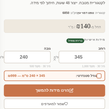
לקטגוריית מטבח. ייצור 48 שעות, חיתוך לפי מידה.
קטגוריה:
טפט דמוי עץ
מק"ט:
6850
₪140
החל מ-
/ מ"ר
מידות אישיות
ברירת מחדל
רוחב
גובה
ס"מ
ס"מ
×
מינ' 30 · מקס' 1,000
מינ' 30 · מקס' 500
345 × 240 ס"מ — ₪999
גודל סטנדרטי:
הזינו מידות להמשך
שמור למועדפים