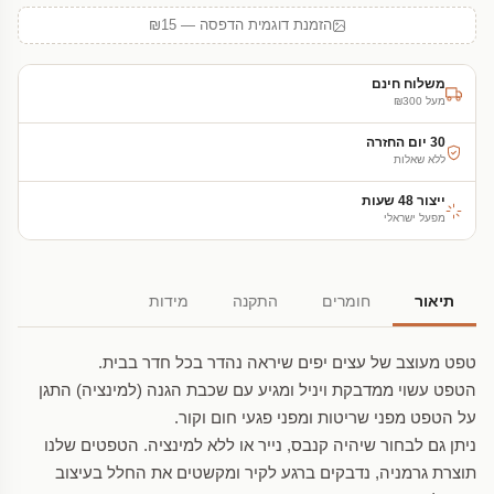
הזמנת דוגמית הדפסה — ₪15
משלוח חינם
מעל ₪300
30 יום החזרה
ללא שאלות
ייצור 48 שעות
מפעל ישראלי
תיאור
חומרים
התקנה
מידות
טפט מעוצב של עצים יפים שיראה נהדר בכל חדר בבית.
הטפט עשוי ממדבקת ויניל ומגיע עם שכבת הגנה (למינציה) התגן
על הטפט מפני שריטות ומפני פגעי חום וקור.
ניתן גם לבחור שיהיה קנבס, נייר או ללא למינציה. הטפטים שלנו
תוצרת גרמניה, נדבקים ברגע לקיר ומקשטים את החלל בעיצוב