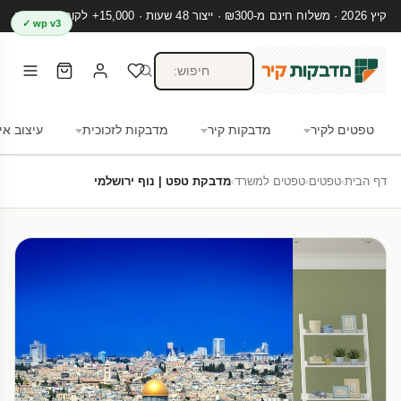
קיץ 2026 · משלוח חינם מ-₪300 · ייצור 48 שעות · 15,000+ לקוחות מרוצים
wp v3 ✓
טפטים לקיר
מדבקות קיר
מדבקות לזכוכית
עיצוב אי
דף הבית
›
טפטים
›
טפטים למשרד
›
מדבקת טפט | נוף ירושלמי