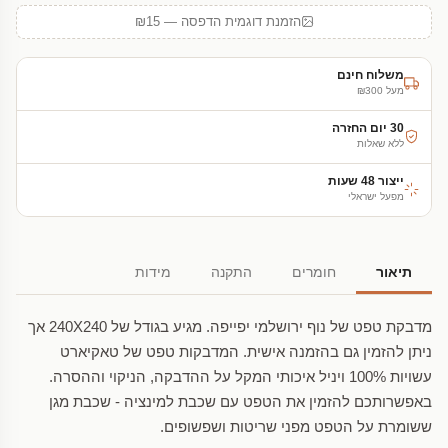
הזמנת דוגמית הדפסה — ₪15
משלוח חינם
מעל ₪300
30 יום החזרה
ללא שאלות
ייצור 48 שעות
מפעל ישראלי
תיאור
חומרים
התקנה
מידות
מדבקת טפט של נוף ירושלמי יפייפה. מגיע בגודל של 240X240 אך
ניתן להזמין גם בהזמנה אישית. המדבקות טפט של טאקיארט
עשויות 100% ויניל איכותי המקל על ההדבקה, הניקוי וההסרה.
באפשרותכם להזמין את הטפט עם שכבת למינציה - שכבת מגן
ששומרת על הטפט מפני שריטות ושפשופים.