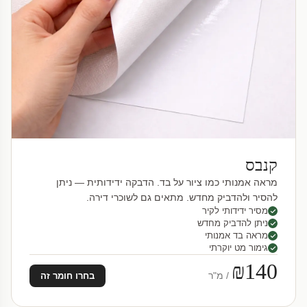
קנבס
מראה אמנותי כמו ציור על בד. הדבקה ידידותית — ניתן
להסיר ולהדביק מחדש. מתאים גם לשוכרי דירה.
מסיר ידידותי לקיר
ניתן להדביק מחדש
מראה בד אמנותי
גימור מט יוקרתי
₪140
/ מ"ר
בחרו חומר זה