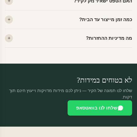
האם הטפט ישאיר נזק לקיר?
פרמיום. קנבס — בד אמנותי יוקרתי, מט.
לא. ויניל איכותי מסיר עצמו ללא שאריות דבק, אפילו לאחר שנים.
כמה זמן מייצור עד הבית?
מתאים לקיר מטויח, גבס, קרמיקה וזכוכית.
ייצור 48 שעות + משלוח 1–3 ימי עסקים. הזמנות שנכנסות עד 14:00 —
מה מדיניות ההחזרות?
יוצאות באותו יום.
מוצרים מותאמים אישית — החזרה רק בפגם ייצור. נחליף ללא עלות +
משלוח חינם.
לא בטוחים במידות?
שלחו לנו תמונה של הקיר — ניתן לכם מידות מדויקות וייעוץ חינם תוך
דקות.
שלחו לנו בוואטסאפ