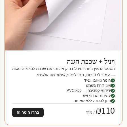
ויניל + שכבת הגנה
הטפט הנפוץ ביותר. ויניל דביק איכותי עם שכבת לטינציה מגנה
— עמיד לרטיבות, ניתן לניקוי, גימור מט אלגנטי.
חומר נון-וובן עמיד
אינו דוהה בשמש
ידידותי לסביבה — ללא PVC
עמידות מבחני אש
ניתן להסרה ללא שאריות
₪110
/ מ"ר
בחרו חומר זה