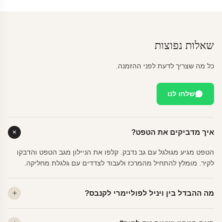
שאלות נפוצות
כל מה שצריך לדעת לפני ההזמנה.
שלחו לנו
איך מדביקים את הטפט?
הטפט מגיע מגולגל עם גב נדבק. קלפו את הניילון מגב הטפט והדבקו
לקיר. מומלץ להתחיל מהמרכז ולעבוד לצדדים עם גלגלת מחליקה.
מה ההבדל בין ויניל לפוליימרי לקנבס?
ויניל — עמיד, רחיץ, לכל חדר. פוליימרי — טקסטורה עדינה, מרקם