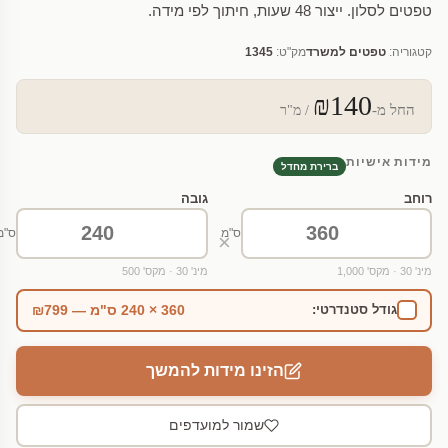
טפטים לסלון. ייצור 48 שעות, חיתוך לפי מידה.
קטגוריה:
טפטים למשרד
מק"ט:
1345
₪140
החל מ-
/ מ"ר
מידות אישיות
ברירת מחדל
רוחב
גובה
ס"מ
ס"מ
×
מינ' 30 · מקס' 1,000
מינ' 30 · מקס' 500
360 × 240 ס"מ — ₪799
גודל סטנדרטי:
הזינו מידות להמשך
שמור למועדפים