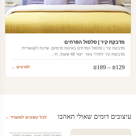
מדבקת קיר | סלסול הפרחים
מדבקת קיר | סלסול הפרחים באיכות פרמיום. שייכת לקטגוריית
מדבקות קיר לחדרי נוער. ייצור 48 שעות, חי…
טווח
₪
189
–
₪
129
לפרטים ←
מחירים:
עד
עיצובים דומים שאולי תאהבו
לכל טפטים למשרד →
טפטים לחדר שינה
,
טפטים לסלון