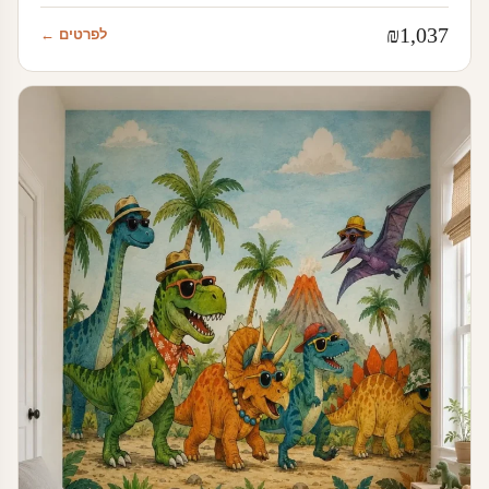
₪
1,037
לפרטים ←