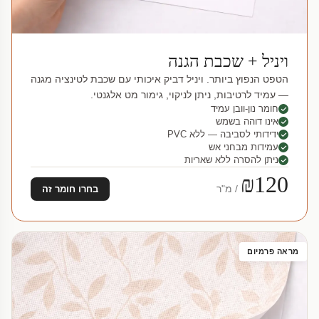
ויניל + שכבת הגנה
הטפט הנפוץ ביותר. ויניל דביק איכותי עם שכבת לטינציה מגנה
— עמיד לרטיבות, ניתן לניקוי, גימור מט אלגנטי.
חומר נון-וובן עמיד
אינו דוהה בשמש
ידידותי לסביבה — ללא PVC
עמידות מבחני אש
ניתן להסרה ללא שאריות
₪120
/ מ"ר
בחרו חומר זה
מראה פרמיום