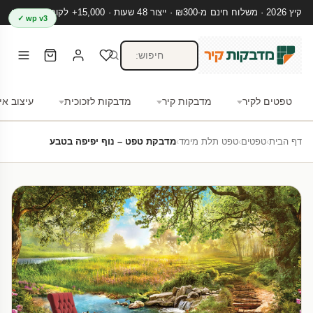
קיץ 2026 · משלוח חינם מ-₪300 · ייצור 48 שעות · 15,000+ לקוחות מרוצים
wp v3 ✓
טפטים לקיר
מדבקות קיר
מדבקות לזכוכית
עיצוב אי
דף הבית
›
טפטים
›
טפט תלת מימד
›
מדבקת טפט – נוף יפיפה בטבע