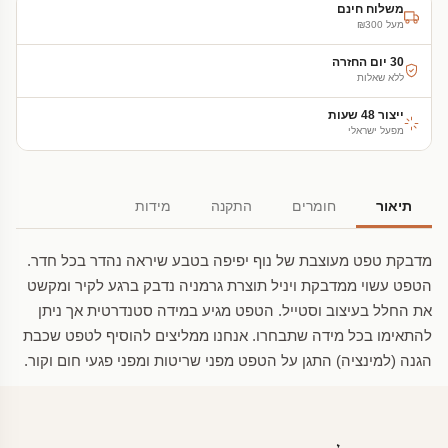
משלוח חינם
מעל ₪300
30 יום החזרה
ללא שאלות
ייצור 48 שעות
מפעל ישראלי
תיאור
חומרים
התקנה
מידות
מדבקת טפט מעוצבת של נוף יפיפה בטבע שיראה נהדר בכל חדר.
הטפט עשוי ממדבקת ויניל תוצרת גרמניה נדבק ברגע לקיר ומקשט
את החלל בעיצוב וסטייל. הטפט מגיע במידה סטנדרטית אך ניתן
להתאימו בכל מידה שתבחרו. אנחנו ממליצים להוסיף לטפט שכבת
הגנה (למינציה) התגן על הטפט מפני שריטות ומפני פגעי חום וקור.