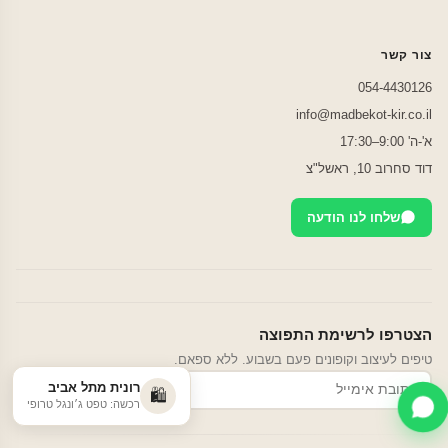
צור קשר
054-4430126
info@madbekot-kir.co.il
א'-ה' 9:00–17:30
דוד סחרוב 10, ראשל"צ
שלחו לנו הודעה
הצטרפו לרשימת התפוצה
טיפים לעיצוב וקופונים פעם בשבוע. ללא ספאם.
רונית מתל אביב
הרשמה
🛍️
רכשה: טפט ג׳ונגל טרופי