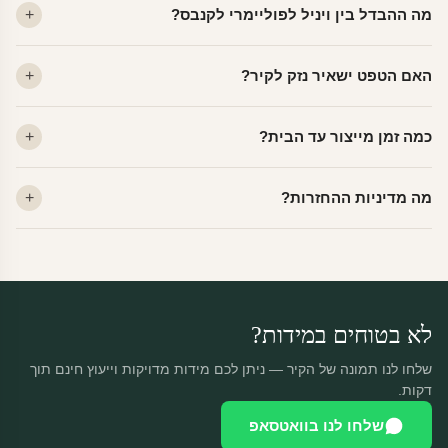
מה ההבדל בין ויניל לפוליימרי לקנבס?
ויניל — עמיד, רחיץ, לכל חדר. פוליימרי — טקסטורה עדינה, מרקם
האם הטפט ישאיר נזק לקיר?
פרמיום. קנבס — בד אמנותי יוקרתי, מט.
לא. ויניל איכותי מסיר עצמו ללא שאריות דבק, אפילו לאחר שנים.
כמה זמן מייצור עד הבית?
מתאים לקיר מטויח, גבס, קרמיקה וזכוכית.
ייצור 48 שעות + משלוח 1–3 ימי עסקים. הזמנות שנכנסות עד 14:00 —
מה מדיניות ההחזרות?
יוצאות באותו יום.
מוצרים מותאמים אישית — החזרה רק בפגם ייצור. נחליף ללא עלות +
משלוח חינם.
לא בטוחים במידות?
שלחו לנו תמונה של הקיר — ניתן לכם מידות מדויקות וייעוץ חינם תוך
דקות.
שלחו לנו בוואטסאפ