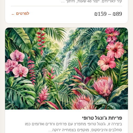
קיר לאריחים. ייצור 48 שעות, חיתוך …
טווח
₪
159
–
₪
89
לפרטים ←
מחירים:
עד
פריחת ג'ונגל טרופי
ביצירה זו, ג'ונגל טרופי מתפרץ עם פרחים ורודים ואדומים כמו
סחלבים והיביסקוס, מוקפים בצמחייה ירוקה…