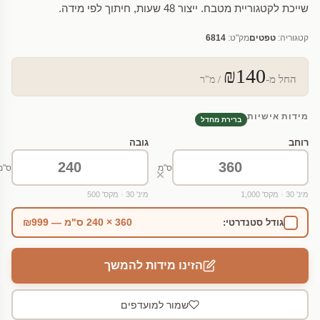
שייכת לקטגוריית מטבח. ייצור 48 שעות, חיתוך לפי מידה.
קטגוריה:
טפטים
מק"ט:
6814
₪140
החל מ-
/ מ"ר
מידות אישיות
ברירת מחדל
רוחב
גובה
ס"מ
ס"מ
×
מינ' 30 · מקס' 1,000
מינ' 30 · מקס' 500
360 × 240 ס"מ — ₪999
גודל סטנדרטי:
הזינו מידות להמשך
שמור למועדפים