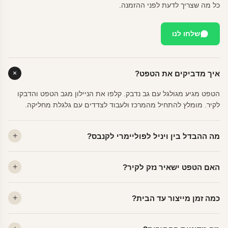
כל מה שצריך לדעת לפני ההזמנה.
שלחו לנו
איך מדביקים את הטפט?
הטפט מגיע מגולגל עם גב נדבק. קלפו את הניילון מגב הטפט והדבקו
לקיר. מומלץ להתחיל מהמרכז ולעבוד לצדדים עם גלגלת מחליקה.
מה ההבדל בין ויניל לפוליימרי לקנבס?
ויניל — עמיד, רחיץ, לכל חדר. פוליימרי — טקסטורה עדינה, מרקם
האם הטפט ישאיר נזק לקיר?
פרמיום. קנבס — בד אמנותי יוקרתי, מט.
לא. ויניל איכותי מסיר עצמו ללא שאריות דבק, אפילו לאחר שנים.
כמה זמן מייצור עד הבית?
מתאים לקיר מטויח, גבס, קרמיקה וזכוכית.
ייצור 48 שעות + משלוח 1–3 ימי עסקים. הזמנות שנכנסות עד 14:00 —