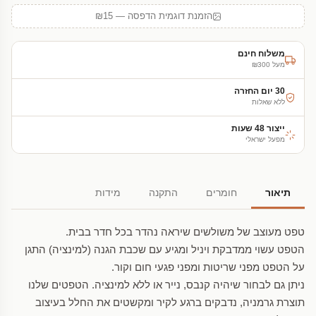
הזמנת דוגמית הדפסה — ₪15
משלוח חינם
מעל ₪300
30 יום החזרה
ללא שאלות
ייצור 48 שעות
מפעל ישראלי
תיאור
חומרים
התקנה
מידות
טפט מעוצב של משולשים שיראה נהדר בכל חדר בבית.
הטפט עשוי ממדבקת ויניל ומגיע עם שכבת הגנה (למינציה) התגן
על הטפט מפני שריטות ומפני פגעי חום וקור.
ניתן גם לבחור שיהיה קנבס, נייר או ללא למינציה. הטפטים שלנו
תוצרת גרמניה, נדבקים ברגע לקיר ומקשטים את החלל בעיצוב