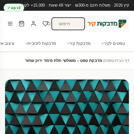
קיץ 2026 · משלוח חינם מ-₪300 · ייצור 48 שעות · 15,000+ לקוחות מרוצים
wp v3 ✓
טפטים לקיר
מדבקות קיר
מדבקות לזכוכית
עיצוב אי
דף הבית
›
טפטים
›
מדבקת טפט – משולשי תלת מימד ירוק שחור