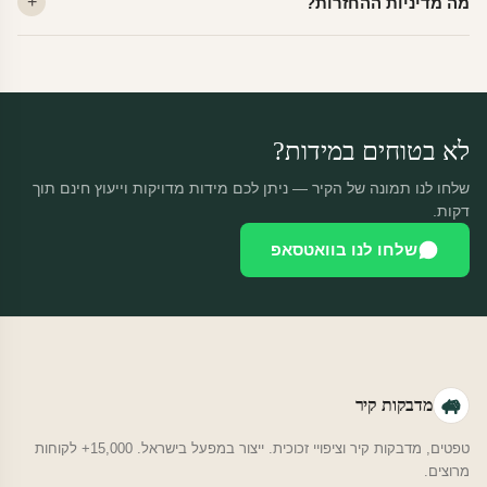
מה מדיניות ההחזרות?
יוצאות באותו יום.
מוצרים מותאמים אישית — החזרה רק בפגם ייצור. נחליף ללא עלות +
משלוח חינם.
לא בטוחים במידות?
שלחו לנו תמונה של הקיר — ניתן לכם מידות מדויקות וייעוץ חינם תוך
דקות.
שלחו לנו בוואטסאפ
מדבקות קיר
טפטים, מדבקות קיר וציפויי זכוכית. ייצור במפעל בישראל. 15,000+ לקוחות
מרוצים.