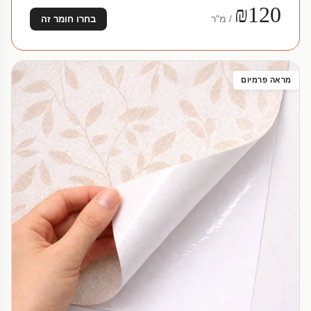
₪120
/ מ"ר
בחרו חומר זה
מראה פרמיום