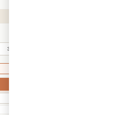
קטגוריה:
אבסטרקט
מק"ט:
6972
₪140
החל מ-
/ מ"ר
מידות אישיות
ברירת מחדל
רוחב
מינ' 30 · מקס' 1,000
גודל סטנדרטי: