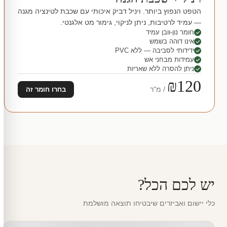
הטפט הנפוץ ביותר. ויניל דביק איכותי עם שכבת לטינציה מגנה
— עמיד לרטיבות, ניתן לניקוי, גימור מט אלגנטי.
חומר נון-וובן עמיד
אינו דוהה בשמש
ידידותי לסביבה — ללא PVC
עמידות מבחני אש
ניתן להסרה ללא שאריות
₪120
/ מ"ר
בחרו חומר זה
יש לכם הכל?
כלי יישום ואביזרים שיבטיחו תוצאה מושלמת