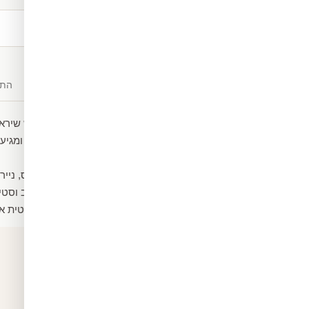
משלוח חינם
מעל ₪300
תיאור
חומרים
התק
טפט מעוצב של צורות שיש שירא
הטפט עשוי ממדבקת ויניל ומגיע 
חום וקור.
ניתן גם לבחור שיהיה קנבס, נייר
ומקשטים את החלל בעיצוב וסטיי
הטפט מגיע במידה סטנדרטית אך