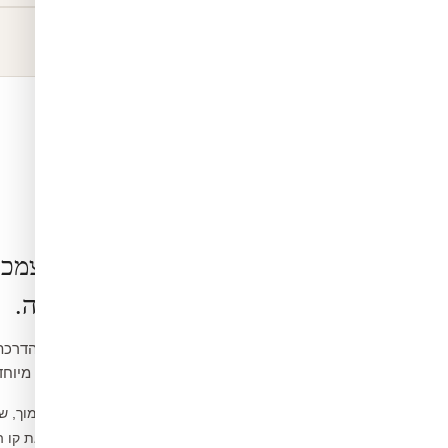
הרכבה בעצמכ
קלה ופשוטה.
ואינה דורשת כלים מיוחד
נקו את הקיר ממוך, ש
1
מדדו ומסמנו את קו 
2