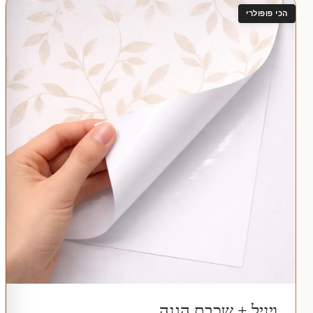
הכי פופולרי
ויניל + שכבת הגנה