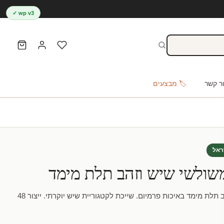
wp v3 ✓
ר קשר
🏷️ מבצעים
ראל
שולשי שיש וזהב תלת מימד
מדבקת טפט – משולשי שיש וזהב תלת מימד באיכות פרמיום. שייכת לקטגוריית שיש יוקרתי. ייצור 48