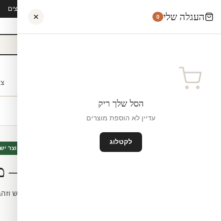
קיץ 2026 · משלוח חינם מ-₪300 · ייצור 48 שעות · 15,000+ לקוחות מרוצים
העגלה שלי
0
אישי
לקוחות עסקיים
מעצבים
בתי ספר
השראה
צו
הסל שלך ריק
עדיין לא הוספת מוצרים
לקטלוג
אבסטרקט
חדש
מיוצר יש
מדבקת טפט – מ
שעות, חיתוך לפי מידה.