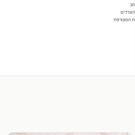
חב
הצדדים
לת המצורפת