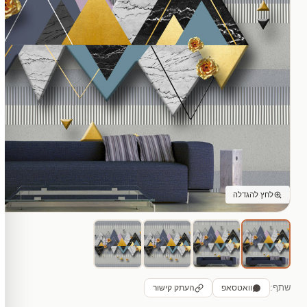
לחץ להגדלה
שתף:
וואטסאפ
העתק קישור