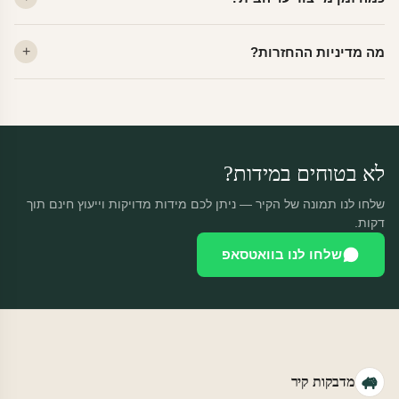
ייצור 48 שעות + משלוח 1–3 ימי עסקים. הזמנות שנכנסות עד 14:00 —
מה מדיניות ההחזרות?
יוצאות באותו יום.
מוצרים מותאמים אישית — החזרה רק בפגם ייצור. נחליף ללא עלות +
משלוח חינם.
לא בטוחים במידות?
שלחו לנו תמונה של הקיר — ניתן לכם מידות מדויקות וייעוץ חינם תוך
דקות.
שלחו לנו בוואטסאפ
מדבקות קיר