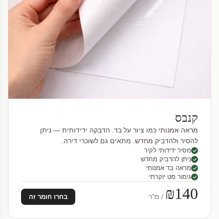
קנבס
מראה אמנותי כמו ציור על בד. הדבקה ידידותית — ניתן
להסיר ולהדביק מחדש. מתאים גם לשוכרי דירה.
מסיר ידידותי לקיר
ניתן להדביק מחדש
מראה בד אמנותי
גימור מט יוקרתי
₪140
/ מ"ר
בחרו חומר זה