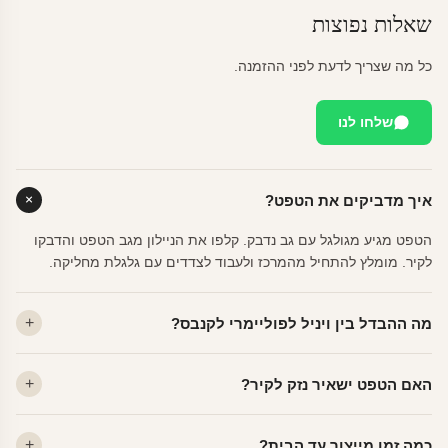
שאלות נפוצות
כל מה שצריך לדעת לפני ההזמנה.
שלחו לנו
איך מדביקים את הטפט?
הטפט מגיע מגולגל עם גב נדבק. קלפו את הניילון מגב הטפט והדבקו
לקיר. מומלץ להתחיל מהמרכז ולעבוד לצדדים עם גלגלת מחליקה.
מה ההבדל בין ויניל לפוליימרי לקנבס?
ויניל — עמיד, רחיץ, לכל חדר. פוליימרי — טקסטורה עדינה, מרקם
האם הטפט ישאיר נזק לקיר?
פרמיום. קנבס — בד אמנותי יוקרתי, מט.
לא. ויניל איכותי מסיר עצמו ללא שאריות דבק, אפילו לאחר שנים.
כמה זמן מייצור עד הבית?
מתאים לקיר מטויח, גבס, קרמיקה וזכוכית.