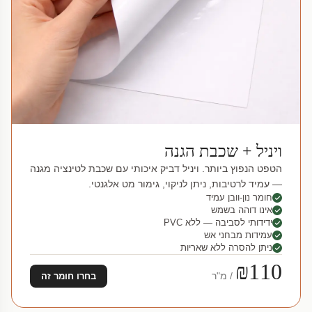
ויניל + שכבת הגנה
הטפט הנפוץ ביותר. ויניל דביק איכותי עם שכבת לטינציה מגנה
— עמיד לרטיבות, ניתן לניקוי, גימור מט אלגנטי.
חומר נון-וובן עמיד
אינו דוהה בשמש
ידידותי לסביבה — ללא PVC
עמידות מבחני אש
ניתן להסרה ללא שאריות
₪110
/ מ"ר
בחרו חומר זה