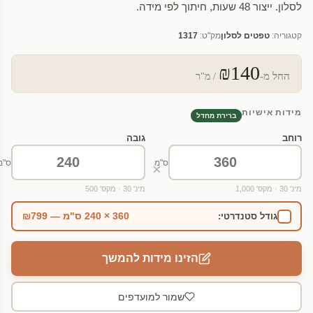
לסלון. ייצור 48 שעות, חיתוך לפי מידה.
קטגוריה:
טפטים לסלון
מק"ט:
1317
₪140
החל מ-
/ מ"ר
מידות אישיות
ברירת מחדל
רוחב
גובה
ס"מ
ס"מ
×
מינ' 30 · מקס' 1,000
מינ' 30 · מקס' 500
360 × 240 ס"מ — ₪799
גודל סטנדרטי:
הזינו מידות להמשך
שמור למועדפים