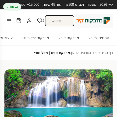
קיץ 2026 · משלוח חינם מ-₪300 · ייצור 48 שעות · 15,000+ לקוחות מרוצים
wp v3 ✓
טפטים לקיר
מדבקות קיר
מדבקות לזכוכית
עיצוב אי
דף הבית
›
טפטים
›
טפטים לסלון
›
מדבקת טפט | מפל סודי