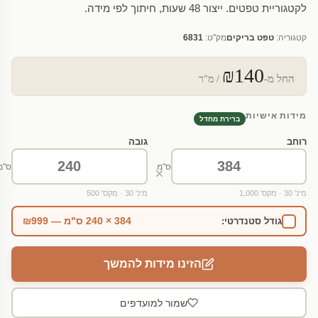
לקטגוריית טפטים. ייצור 48 שעות, חיתוך לפי מידה.
קטגוריה:
טפט בריקים
מק"ט:
6831
₪140
החל מ-
/ מ"ר
מידות אישיות
ברירת מחדל
רוחב
גובה
ס"מ
ס"מ
×
מינ' 30 · מקס' 1,000
מינ' 30 · מקס' 500
384 × 240 ס"מ — ₪999
גודל סטנדרטי:
הזינו מידות להמשך
שמור למועדפים