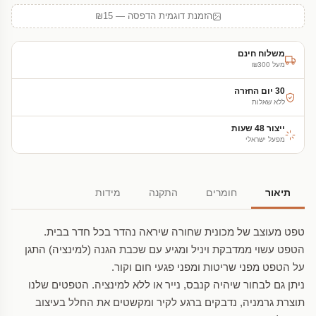
הזמנת דוגמית הדפסה — ₪15
משלוח חינם
מעל ₪300
30 יום החזרה
ללא שאלות
ייצור 48 שעות
מפעל ישראלי
תיאור
חומרים
התקנה
מידות
טפט מעוצב של מכונית שחורה שיראה נהדר בכל חדר בבית.
הטפט עשוי ממדבקת ויניל ומגיע עם שכבת הגנה (למינציה) התגן
על הטפט מפני שריטות ומפני פגעי חום וקור.
ניתן גם לבחור שיהיה קנבס, נייר או ללא למינציה. הטפטים שלנו
תוצרת גרמניה, נדבקים ברגע לקיר ומקשטים את החלל בעיצוב