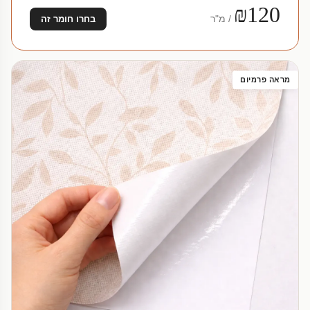
₪120
/ מ"ר
בחרו חומר זה
מראה פרמיום