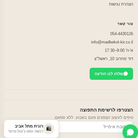
הצהרת נגישות
צור קשר
054-4430126
info@madbekot-kir.co.il
א'-ה' 9:00–17:30
דוד סחרוב 10, ראשל"צ
שלחו לנו הודעה
הצטרפו לרשימת התפוצה
טיפים לעיצוב וקופונים פעם בשבוע. ללא ספאם.
רונית מתל אביב
הרשמה
🛍️
רכשה: טפט ג׳ונגל טרופי