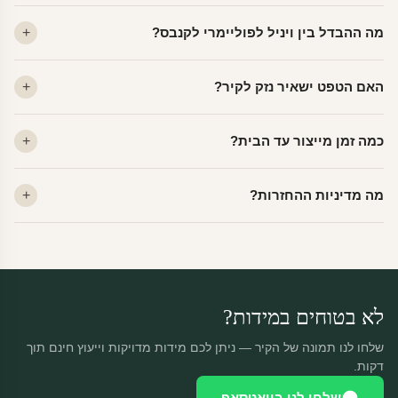
מה ההבדל בין ויניל לפוליימרי לקנבס?
ויניל — עמיד, רחיץ, לכל חדר. פוליימרי — טקסטורה עדינה, מרקם
האם הטפט ישאיר נזק לקיר?
פרמיום. קנבס — בד אמנותי יוקרתי, מט.
לא. ויניל איכותי מסיר עצמו ללא שאריות דבק, אפילו לאחר שנים.
כמה זמן מייצור עד הבית?
מתאים לקיר מטויח, גבס, קרמיקה וזכוכית.
ייצור 48 שעות + משלוח 1–3 ימי עסקים. הזמנות שנכנסות עד 14:00 —
מה מדיניות ההחזרות?
יוצאות באותו יום.
מוצרים מותאמים אישית — החזרה רק בפגם ייצור. נחליף ללא עלות +
משלוח חינם.
לא בטוחים במידות?
שלחו לנו תמונה של הקיר — ניתן לכם מידות מדויקות וייעוץ חינם תוך
דקות.
שלחו לנו בוואטסאפ