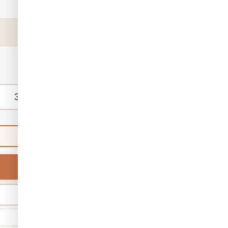
קטגוריה:
טפטים
מק"ט:
4150
₪140
החל מ-
/ מ"ר
מידות אישיות
ברירת מחדל
רוחב
מינ' 30 · מקס' 1,000
גודל סטנדרטי: