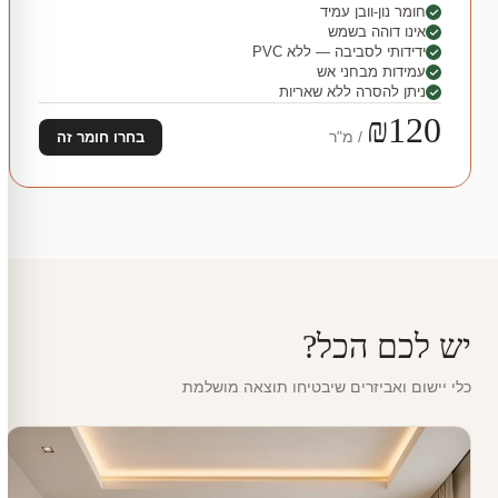
חומר נון-וובן עמיד
אינו דוהה בשמש
ידידותי לסביבה — ללא PVC
עמידות מבחני אש
ניתן להסרה ללא שאריות
₪120
/ מ"ר
בחרו חומר זה
יש לכם הכל?
כלי יישום ואביזרים שיבטיחו תוצאה מושלמת