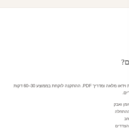
ם?
כל טפט מגיע עם הדרכת וידאו מלאה ומדריך PDF. ההתקנה לוקחת בממוצע 30–60 דקות
ים.
ומן ואבק
ההתחלה
חב
הצדדים