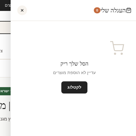
קיץ 2026 · משלוח חינם מ-₪300 · ייצור 48 שעות · 15,000+ לקוחות מרוצים
העגלה שלי
0
אישי
לקוחות עסקיים
מעצבים
בתי ספר
השראה
צו
הסל שלך ריק
עדיין לא הוספת מוצרים
לקטלוג
טפטים
חדש
מיוצר ישראל
מדבקת טפט | מכו
לפי מידה.