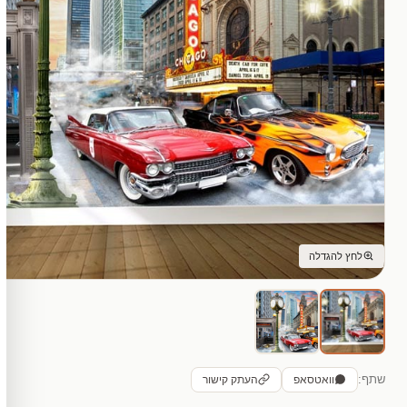
לחץ להגדלה
שתף:
וואטסאפ
העתק קישור