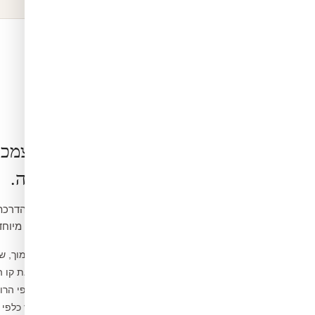
הרכבה בעצמכ
קלה ופשוטה.
ואינה דורשת כלים מיוחד
נקו את הקיר ממוך, ש
1
מדדו ומסמנו את קו 
2
פיצלו לפסים לפי הרו
3
הדבקו מהמרכז כלפי 
4