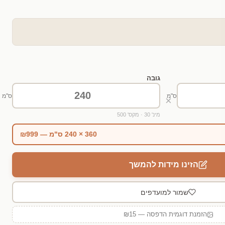
גובה
ס"מ
ס"מ
×
מינ' 30 · מקס' 500
360 × 240 ס"מ — ₪999
הזינו מידות להמשך
שמור למועדפים
הזמנת דוגמית הדפסה — ₪15