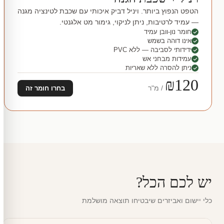
הטפט הנפוץ ביותר. ויניל דביק איכותי עם שכבת לטינציה מגנה
— עמיד לרטיבות, ניתן לניקוי, גימור מט אלגנטי.
חומר נון-וובן עמיד
אינו דוהה בשמש
ידידותי לסביבה — ללא PVC
עמידות מבחני אש
ניתן להסרה ללא שאריות
₪120
/ מ"ר
בחרו חומר זה
יש לכם הכל?
כלי יישום ואביזרים שיבטיחו תוצאה מושלמת