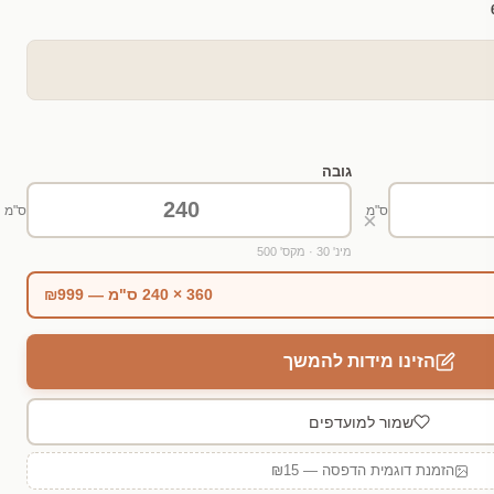
גובה
ס"מ
ס"מ
×
מינ' 30 · מקס' 500
360 × 240 ס"מ — ₪999
הזינו מידות להמשך
שמור למועדפים
הזמנת דוגמית הדפסה — ₪15