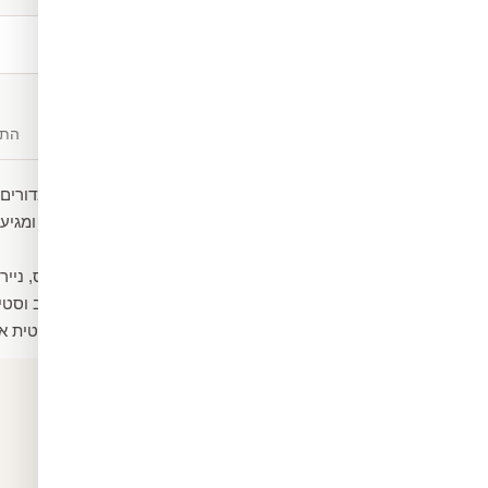
משלוח חינם
מעל ₪300
תיאור
חומרים
התק
טפט מעוצב של מטוסים וכדורים 
הטפט עשוי ממדבקת ויניל ומגיע 
חום וקור.
ניתן גם לבחור שיהיה קנבס, נייר
ומקשטים את החלל בעיצוב וסטיי
הטפט מגיע במידה סטנדרטית אך