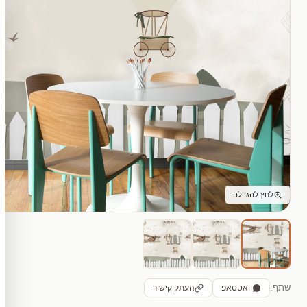
לחץ להגדלה
שתף:
וואטסאפ
העתק קישור