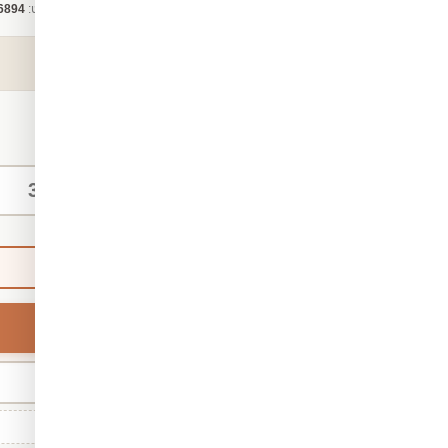
קטגוריה:
טפט לחדרי ילדים
מק"ט:
6894
₪140
החל מ-
/ מ"ר
מידות אישיות
ברירת מחדל
רוחב
מינ' 30 · מקס' 1,000
גודל סטנדרטי: