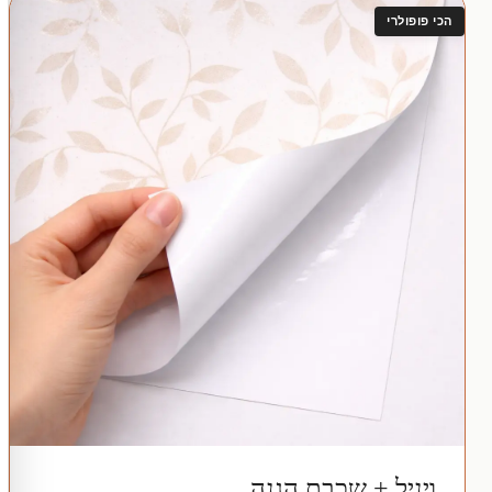
הכי פופולרי
ויניל + שכבת הגנה