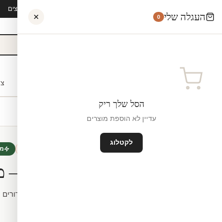
קיץ 2026 · משלוח חינם מ-₪300 · ייצור 48 שעות · 15,000+ לקוחות מרוצים
העגלה שלי
0
אישי
לקוחות עסקיים
מעצבים
בתי ספר
השראה
צו
הסל שלך ריק
עדיין לא הוספת מוצרים
לקטלוג
טפט לחדרי ילדים
חדש
מי
מדבקת טפט – מט
חיתוך לפי מידה.