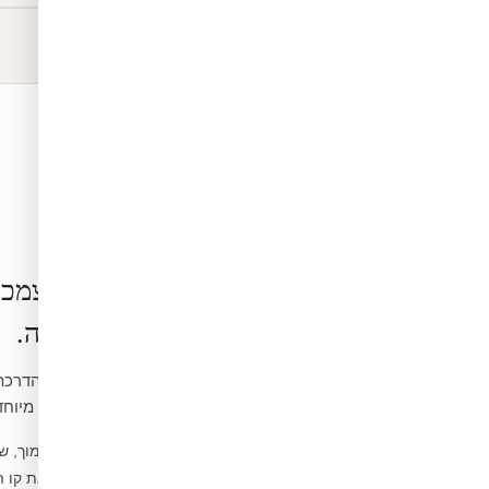
הרכבה בעצמכ
קלה ופשוטה.
ואינה דורשת כלים מיוחד
נקו את הקיר ממוך, ש
1
מדדו ומסמנו את קו 
2