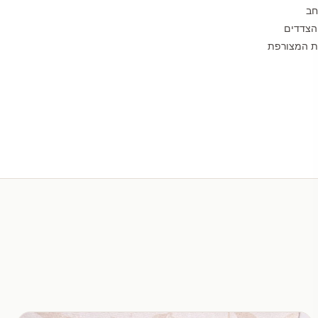
חב
הצדדים
לת המצורפת