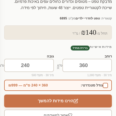
מדבקת טפט – מטוסים וכדורים כחולים עפים באיכות פרמיום.
שייכת לקטגוריית טפטים. ייצור 48 שעות, חיתוך לפי מידה.
קטגוריה:
טפט לחדרי ילדים
מק"ט:
6895
₪140
החל מ-
/ מ"ר
מידות אישיות
ברירת מחדל
רוחב
גובה
ס"מ
ס"מ
×
מינ' 30 · מקס' 1,000
מינ' 30 · מקס' 500
360 × 240 ס"מ — ₪999
גודל סטנדרטי:
הזינו מידות להמשך
שמור למועדפים