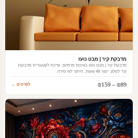
מדבקת קיר | מבט נועז
מדבקת קיר | מבט נועז באיכות פרמיום. שייכת לקטגוריית מדבקות
קיר לסלון. ייצור 48 שעות, חיתוך לפי מידה.
טווח
₪
159
–
₪
89
לפרטים ←
מחירים:
עד