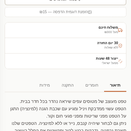
הזמנת דוגמית הדפסה — ₪15
משלוח חינם
מעל ₪300
30 יום החזרה
ללא שאלות
ייצור 48 שעות
מפעל ישראלי
תיאור
חומרים
התקנה
מידות
טפט מעוצב של מטוסים עפים שיראה נהדר בכל חדר בבית.
הטפט עשוי ממדבקת ויניל ומגיע עם שכבת הגנה (למינציה) התגן
על הטפט מפני שריטות ומפני פגעי חום וקור.
ניתן גם לבחור שיהיה קנבס, נייר או ללא למינציה. הטפטים שלנו
תוצרת גרמניה, נדבקים ברגע לקיר ומקשטים את החלל בעיצוב