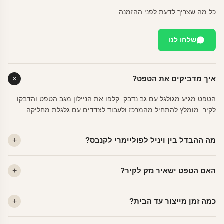
כל מה שצריך לדעת לפני ההזמנה.
שלחו לנו
איך מדביקים את הטפט?
הטפט מגיע מגולגל עם גב נדבק. קלפו את הניילון מגב הטפט והדבקו
לקיר. מומלץ להתחיל מהמרכז ולעבוד לצדדים עם גלגלת מחליקה.
מה ההבדל בין ויניל לפוליימרי לקנבס?
ויניל — עמיד, רחיץ, לכל חדר. פוליימרי — טקסטורה עדינה, מרקם
האם הטפט ישאיר נזק לקיר?
פרמיום. קנבס — בד אמנותי יוקרתי, מט.
לא. ויניל איכותי מסיר עצמו ללא שאריות דבק, אפילו לאחר שנים.
כמה זמן מייצור עד הבית?
מתאים לקיר מטויח, גבס, קרמיקה וזכוכית.
ייצור 48 שעות + משלוח 1–3 ימי עסקים. הזמנות שנכנסות עד 14:00 —