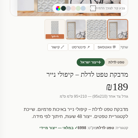
צבע קיר לצורך הדמיה
חיתוך
שתף:
💬 וואטסאפ
📌 פינטרסט
🔗 קישור
טפט לדלת
ייצור ישראל
מדבקת טפט לדלת – קיפולי נייר
₪189
גודל צד אחד (95x210) — 95×210 ס"מ ס"מ
מדבקת טפט לדלת – קיפולי נייר באיכות פרמיום. שייכת
לקטגוריית טפטים. ייצור 48 שעות, חיתוך לפי מידה.
קטגוריה:
טפט לדלת
מק"ט:
6998
✓ במלאי — ייצור מיידי