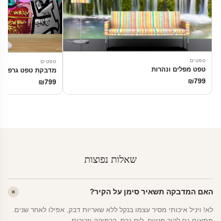
טפטים
טפטים
טפט מפלים ונהרות
מדבקת טפט גרפיטי
₪
799
₪
799
שאלות נפוצות
האם המדבקה תשאיר סימן על הקיר?
לא! ויניל איכותי מסיר עצמו בנקל ללא שאריות דבק, אפילו לאחר שנים.
מתאים גם לקיר מטויח, לוח גבס, קרמיקה וזכוכית.