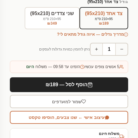
צד אחד (95x210)
גודל
צד אחד (95x210)
שני צדדים (95x210)
95×210 ס"מ
95×210 ס"מ
₪349
₪189
מדריך גדלים — איזה גודל מתאים לי?
+
−
ניתן להזמין כמויות גדולות לעסקים
5
אנשים צופים עכשיו
הזמינו עד 09:58 — משלוח
היום
הוסף לסל — ₪189
שמור למועדפים
עיצוב אישי ← שנו צבעים, הוסיפו טקסט
משלוח חינם