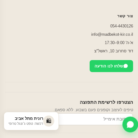
צור קשר
054-4430126
info@madbekot-kir.co.il
א'-ה' 9:00–17:30
דוד סחרוב 10, ראשל"צ
שלחו לנו הודעה
הצטרפו לרשימת התפוצה
טיפים לעיצוב וקופונים פעם בשבוע. ללא ספאם.
רונית מתל אביב
הרשמה
🛍️
רכשה: טפט ג׳ונגל טרופי