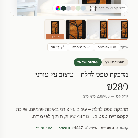
צבע קיר לצורך הדמיה
חיתוך
שתף:
💬 וואטסאפ
📌 פינטרסט
🔗 קישור
טפט דמוי עץ
ייצור ישראל
מדבקת טפט לדלת – עיצוב עץ צורני
₪289
גודל קטן — 80×289 ס"מ ס"מ
מדבקת טפט לדלת – עיצוב עץ צורני באיכות פרמיום. שייכת
לקטגוריית טפטים. ייצור 48 שעות, חיתוך לפי מידה.
קטגוריה:
טפט דמוי עץ
מק"ט:
6847
✓ במלאי — ייצור מיידי