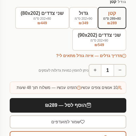
קטן
גודל
קטן
גדול
שני צדדים (80x202)
80×289 ס"מ
90×202 ס"מ
80×202 ס"מ
₪449
₪349
₪289
שני צדדים (90x202)
90×202 ס"מ
₪549
מדריך גדלים — איזה גודל מתאים לי?
+
−
ניתן להזמין כמויות גדולות לעסקים
10
אנשים צופים עכשיו
הזמינו עכשיו — משלוח תוך 48 שעות
הוסף לסל — ₪289
שמור למועדפים