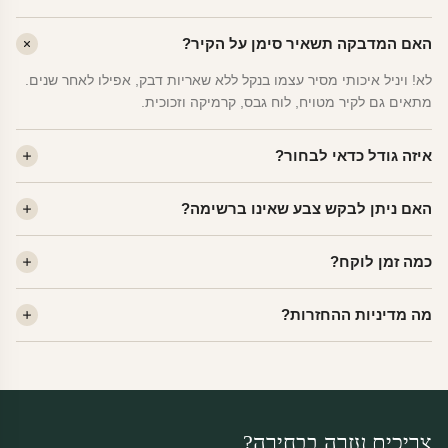
האם המדבקה תשאיר סימן על הקיר?
לא! ויניל איכותי מסיר עצמו בנקל ללא שאריות דבק, אפילו לאחר שנים.
מתאים גם לקיר מטויח, לוח גבס, קרמיקה וזכוכית.
איזה גודל כדאי לבחור?
לחדר ילדים ממוצע — גודל M (60×78 ס"מ) הוא הנפוץ ביותר. לחדר
האם ניתן לבקש צבע שאינו ברשימה?
שינה של מבוגרים — L. לפינה קטנה — S.
כן! יש לנו מעל 80 גוני ויניל. שלחו לנו בוואטסאפ ונשלח לכם דוגמית. רוב
כמה זמן לוקח?
הצבעים זמינים ללא תוספת מחיר.
ייצור 48 שעות. משלוח 1–3 ימי עסקים לכל הארץ. הזמנות שנכנסות עד
מה מדיניות ההחזרות?
14:00 — יצאו באותו יום.
מוצרי מלאי — 30 יום החזרה מלאה. מוצרים מותאמים אישית —
החזרה רק בפגם ייצור. נדיר שזה קורה.
צריכים עזרה בבחירה?