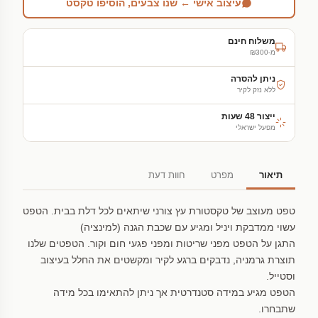
עיצוב אישי ← שנו צבעים, הוסיפו טקסט
משלוח חינם
מ-₪300
ניתן להסרה
ללא נזק לקיר
ייצור 48 שעות
מפעל ישראלי
תיאור
מפרט
חוות דעת
טפט מעוצב של טקסטורת עץ צורני שיתאים לכל דלת בבית. הטפט
עשוי ממדבקת ויניל ומגיע עם שכבת הגנה (למינציה)
התגן על הטפט מפני שריטות ומפני פגעי חום וקור. הטפטים שלנו
תוצרת גרמניה, נדבקים ברגע לקיר ומקשטים את החלל בעיצוב
וסטייל.
הטפט מגיע במידה סטנדרטית אך ניתן להתאימו בכל מידה
שתבחרו.