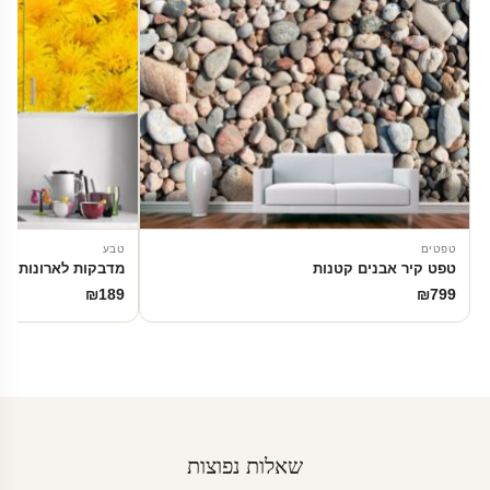
טפטים
טבע
טפט קיר אבנים קטנות
מדבקות לארונות | פ
₪
189
₪
799
שאלות נפוצות