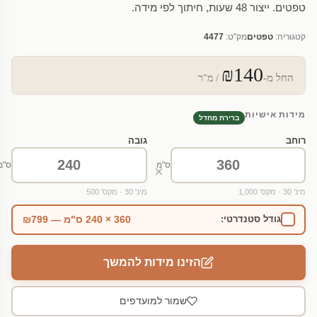
טפטים. ייצור 48 שעות, חיתוך לפי מידה.
קטגוריה:
טפטים
מק"ט:
4477
₪140
החל מ-
/ מ"ר
מידות אישיות
ברירת מחדל
רוחב
גובה
ס"מ
ס"מ
×
מינ' 30 · מקס' 1,000
מינ' 30 · מקס' 500
360 × 240 ס"מ — ₪799
גודל סטנדרטי:
הזינו מידות להמשך
שמור למועדפים