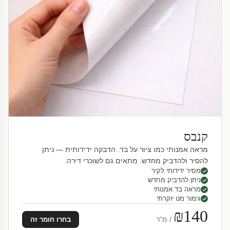
קנבס
מראה אמנותי כמו ציור על בד. הדבקה ידידותית — ניתן
להסיר ולהדביק מחדש. מתאים גם לשוכרי דירה.
מסיר ידידותי לקיר
ניתן להדביק מחדש
מראה בד אמנותי
גימור מט יוקרתי
₪140
/ מ"ר
בחרו חומר זה