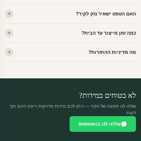
ויניל — עמיד, רחיץ, לכל חדר. פוליימרי — טקסטורה עדינה, מרקם
האם הטפט ישאיר נזק לקיר?
פרמיום. קנבס — בד אמנותי יוקרתי, מט.
לא. ויניל איכותי מסיר עצמו ללא שאריות דבק, אפילו לאחר שנים.
כמה זמן מייצור עד הבית?
מתאים לקיר מטויח, גבס, קרמיקה וזכוכית.
ייצור 48 שעות + משלוח 1–3 ימי עסקים. הזמנות שנכנסות עד 14:00 —
מה מדיניות ההחזרות?
יוצאות באותו יום.
מוצרים מותאמים אישית — החזרה רק בפגם ייצור. נחליף ללא עלות +
משלוח חינם.
לא בטוחים במידות?
שלחו לנו תמונה של הקיר — ניתן לכם מידות מדויקות וייעוץ חינם תוך
דקות.
שלחו לנו בוואטסאפ