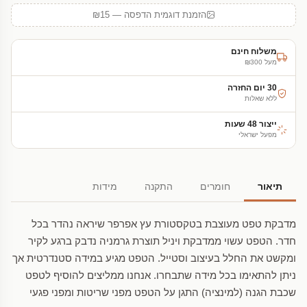
הזמנת דוגמית הדפסה — ₪15
משלוח חינם
מעל ₪300
30 יום החזרה
ללא שאלות
ייצור 48 שעות
מפעל ישראלי
תיאור
חומרים
התקנה
מידות
מדבקת טפט מעוצבת בטקסטורת עץ אפרפר שיראה נהדר בכל
חדר. הטפט עשוי ממדבקת ויניל תוצרת גרמניה נדבק ברגע לקיר
ומקשט את החלל בעיצוב וסטייל. הטפט מגיע במידה סטנדרטית אך
ניתן להתאימו בכל מידה שתבחרו. אנחנו ממליצים להוסיף לטפט
שכבת הגנה (למינציה) התגן על הטפט מפני שריטות ומפני פגעי