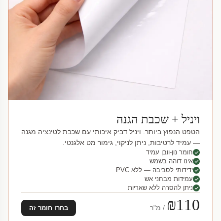
ויניל + שכבת הגנה
הטפט הנפוץ ביותר. ויניל דביק איכותי עם שכבת לטינציה מגנה
— עמיד לרטיבות, ניתן לניקוי, גימור מט אלגנטי.
חומר נון-וובן עמיד
אינו דוהה בשמש
ידידותי לסביבה — ללא PVC
עמידות מבחני אש
ניתן להסרה ללא שאריות
₪110
/ מ"ר
בחרו חומר זה