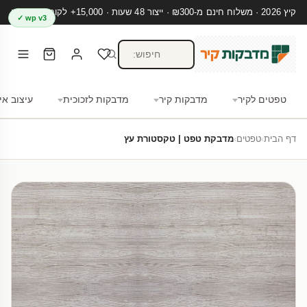
קיץ 2026 · משלוח חינם מ-₪300 · ייצור 48 שעות · 15,000+ לקוחות מרוצים
wp v3 ✓
טפטים לקיר
מדבקות קיר
מדבקות לזכוכית
עיצוב אי
דף הבית
›
טפטים
›
מדבקת טפט | טקסטורת עץ