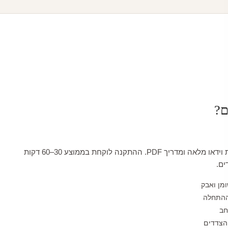
ם?
כל טפט מגיע עם הדרכת וידאו מלאה ומדריך PDF. ההתקנה לוקחת בממוצע 30–60 דקות
ים.
ומן ואבק
ההתחלה
חב
הצדדים