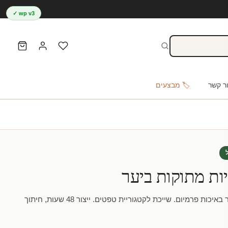
wp v3 ✓
ר קשר
🏷️ מבצעים
ות מתוקות ביער
מדבקת טפט | חיות מתוקות ביער באיכות פרמיום. שייכת לקטגוריית טפטים. ייצור 48 שעות, חיתוך