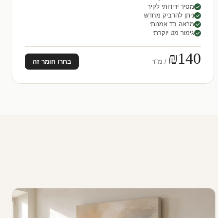
מסיר ידידותי לקיר
ניתן להדביק מחדש
מראה בד אמנותי
גימור מט יוקרתי
₪140
/ מ"ר
בחרו חומר זה