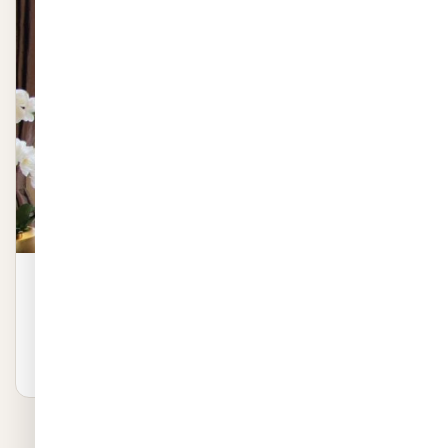
מדבקה לחלון | עצים קטנים
מדבקה לחלון | עצים קטנים באיכות פרמיום. שייכת לקטגוריית
מדבקות לזכוכית. ייצור 48 שעות, חיתוך לפי…
טווח
₪
189
–
₪
129
לפרטים ←
מחירים: