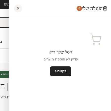
קיץ 2026 · משלוח חינם מ-₪300 · ייצור 48 שעות · 15,000+ לקוחות מרוצים
העגלה שלי
0
אישי
לקוחות עסקיים
מעצבים
בתי ספר
השראה
צו
הסל שלך ריק
עדיין לא הוספת מוצרים
לקטלוג
טפטים
חדש
מיוצר ישראל
מדבקת טפט | חי
לפי מידה.