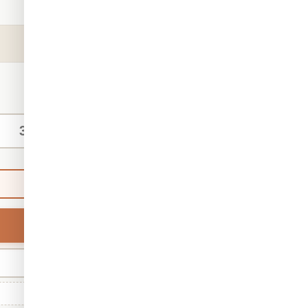
קטגוריה:
טפטים
מק"ט:
4141
₪140
החל מ-
/ מ"ר
מידות אישיות
ברירת מחדל
רוחב
מינ' 30 · מקס' 1,000
גודל סטנדרטי: