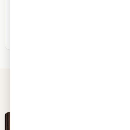
טקסטורה פרמיום
מראה ציור על קיר
נושם — ללא טבעות
עמיד לאורך שנים
₪130
/ מ"ר
בחרו חומר זה