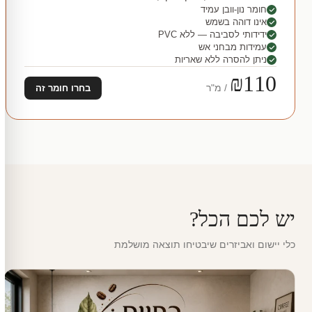
חומר נון-וובן עמיד
אינו דוהה בשמש
ידידותי לסביבה — ללא PVC
עמידות מבחני אש
ניתן להסרה ללא שאריות
₪110
/ מ"ר
בחרו חומר זה
יש לכם הכל?
כלי יישום ואביזרים שיבטיחו תוצאה מושלמת