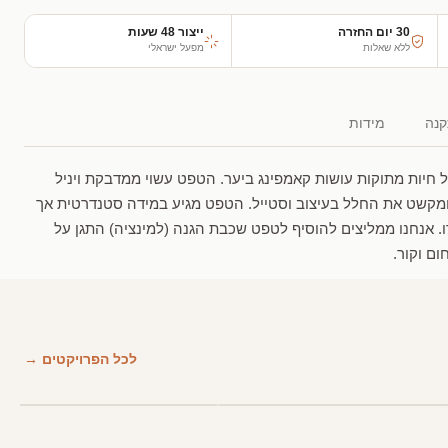
30 יום החזרה
ייצור 48 שעות
ללא שאלות
מפעל ישראלי
נה
מידות
יות מתוקות עושות קאמפינג ביער. הטפט עשוי ממדבקת ויניל
ומקשט את החלל בעיצוב וסטייל. הטפט מגיע במידה סטנדרטית אך
. אנחנו ממליצים להוסיף לטפט שכבת הגנה (למינציה) התגן על
ום וקור.
לכל הפרויקטים →