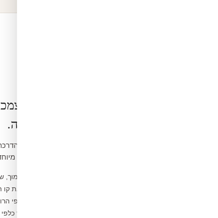
הרכבה בעצמכ
קלה ופשוטה.
ואינה דורשת כלים מיוחד
נקו את הקיר ממוך, ש
1
מדדו ומסמנו את קו 
2
פיצלו לפסים לפי הרו
3
הדבקו מהמרכז כלפי 
4