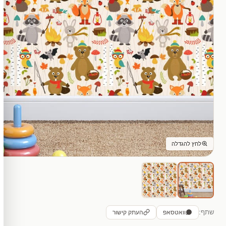
לחץ להגדלה
שתף:
וואטסאפ
העתק קישור