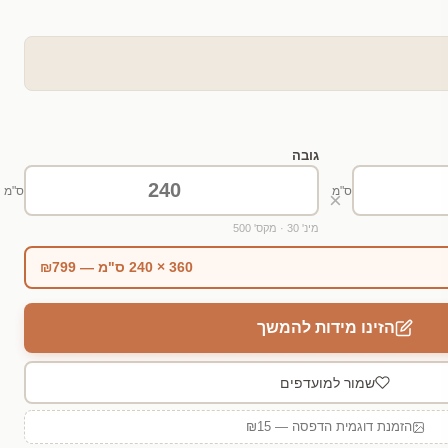
גובה
ס"מ
ס"מ
×
מינ' 30 · מקס' 500
360 × 240 ס"מ — ₪799
הזינו מידות להמשך
שמור למועדפים
הזמנת דוגמית הדפסה — ₪15