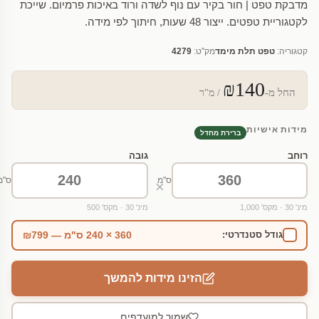
מדבקת טפט | חור בקיר עם נוף לשדה ורוד באיכות פרמיום. שייכת
לקטגוריית טפטים. ייצור 48 שעות, חיתוך לפי מידה.
קטגוריה:
טפט תלת מימד
מק"ט:
4279
₪140
החל מ-
/ מ"ר
מידות אישיות
ברירת מחדל
רוחב
גובה
ס"מ
ס"מ
×
מינ' 30 · מקס' 1,000
מינ' 30 · מקס' 500
360 × 240 ס"מ — ₪799
גודל סטנדרטי:
הזינו מידות להמשך
שמור למועדפים