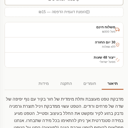
הזמנת דוגמית הדפסה — ₪15
משלוח חינם
מעל ₪300
30 יום החזרה
ללא שאלות
ייצור 48 שעות
מפעל ישראלי
תיאור
חומרים
התקנה
מידות
מדבקת טפט מעוצבת ותלת מימדית של חור בקיר עם נוף יפיפה של
שדה של פרחים ורודים. הטפט עשוי ממדבקת ויניל תוצרת גרמניה
נדבק ברגע לקיר ומקשט את החלל בעיצוב וסטייל. הטפט מגיע
במידה סטנדרטית אך ניתן להתאימו בכל מידה שתבחרו. אנחנו
ממליצים להוסיף לטפט שכבת הגנה (למינציה) התגן על הטפט