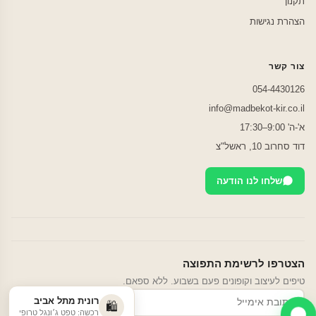
תקנון
הצהרת נגישות
צור קשר
054-4430126
info@madbekot-kir.co.il
א'-ה' 9:00–17:30
דוד סחרוב 10, ראשל"צ
שלחו לנו הודעה
הצטרפו לרשימת התפוצה
טיפים לעיצוב וקופונים פעם בשבוע. ללא ספאם.
רונית מתל אביב
הרשמה
🛍️
רכשה: טפט ג׳ונגל טרופי