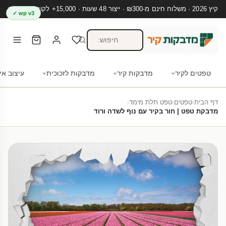
קיץ 2026 · משלוח חינם מ-₪300 · ייצור 48 שעות · 15,000+ לקוחות מרוצים
wp v3 ✓
טפטים לקיר
מדבקות קיר
מדבקות לזכוכית
עיצוב אי
דף הבית
›
טפטים
›
טפט תלת מימד
›
מדבקת טפט | חור בקיר עם נוף לשדה ורוד