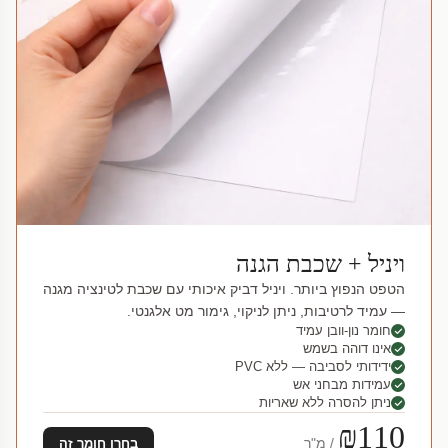
ויניל + שכבת הגנה
הטפט הנפוץ ביותר. ויניל דביק איכותי עם שכבת לטינציה מגנה
— עמיד לרטיבות, ניתן לניקוי, גימור מט אלגנטי.
חומר נון-וובן עמיד
אינו דוהה בשמש
ידידותי לסביבה — ללא PVC
עמידות מבחני אש
ניתן להסרה ללא שאריות
₪110
/ מ"ר
בחרו חומר זה