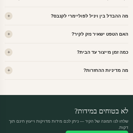
מה ההבדל בין ויניל לפוליימרי לקנבס?
ויניל — עמיד, רחיץ, לכל חדר. פוליימרי — טקסטורה עדינה, מרקם
האם הטפט ישאיר נזק לקיר?
פרמיום. קנבס — בד אמנותי יוקרתי, מט.
לא. ויניל איכותי מסיר עצמו ללא שאריות דבק, אפילו לאחר שנים.
כמה זמן מייצור עד הבית?
מתאים לקיר מטויח, גבס, קרמיקה וזכוכית.
ייצור 48 שעות + משלוח 1–3 ימי עסקים. הזמנות שנכנסות עד 14:00 —
מה מדיניות ההחזרות?
יוצאות באותו יום.
מוצרים מותאמים אישית — החזרה רק בפגם ייצור. נחליף ללא עלות +
משלוח חינם.
לא בטוחים במידות?
שלחו לנו תמונה של הקיר — ניתן לכם מידות מדויקות וייעוץ חינם תוך
דקות.