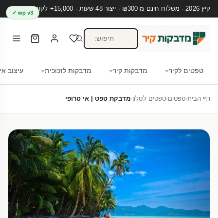
קיץ 2026 · משלוח חינם מ-₪300 · ייצור 48 שעות · 15,000+ לקוחות מרוצים
wp v3 ✓
טפטים לקיר
מדבקות קיר
מדבקות לזכוכית
עיצוב אי
דף הבית
›
טפטים
›
טפטים לסלון
›
מדבקת טפט | אי טרופי