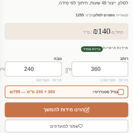
לסלון. ייצור 48 שעות, חיתוך לפי מידה.
קטגוריה:
טפטים לסלון
מק"ט:
1255
₪140
החל מ-
/ מ"ר
מידות אישיות
ברירת מחדל
רוחב
גובה
ס"מ
ס"מ
×
מינ' 30 · מקס' 1,000
מינ' 30 · מקס' 500
360 × 240 ס"מ — ₪799
גודל סטנדרטי:
הזינו מידות להמשך
שמור למועדפים