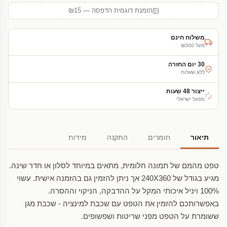
הזמנת דוגמית הדפסה — ₪15
משלוח חינם
מעל ₪300
30 יום החזרה
ללא שאלות
ייצור 48 שעות
מפעל ישראלי
תיאור
חומרים
התקנה
מידות
טפט מהמם של תמונה חלומית, מתאים במיוחד לסלון או חדר שינה.
מגיע בגודל של 240X360 אך ניתן להזמין גם בהזמנה אישית. עשוי
100% ויניל איכותי המקל על ההדבקה, הניקוי וההסרה.
באפשרותכם להזמין את הטפט עם שכבת למינציה - שכבת מגן
ששומרת על הטפט מפני שריטות ושפשופים.