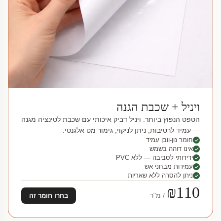
ויניל + שכבת הגנה
הטפט הנפוץ ביותר. ויניל דביק איכותי עם שכבת לטינציה מגנה
— עמיד לרטיבות, ניתן לניקוי, גימור מט אלגנטי.
חומר נון-וובן עמיד
אינו דוהה בשמש
ידידותי לסביבה — ללא PVC
עמידות מבחני אש
ניתן להסרה ללא שאריות
₪110
/ מ"ר
בחרו חומר זה