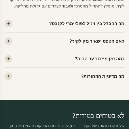
לקיר. מומלץ להתחיל מהמרכז ולעבוד לצדדים עם גלגלת מחליקה.
מה ההבדל בין ויניל לפוליימרי לקנבס?
ויניל — עמיד, רחיץ, לכל חדר. פוליימרי — טקסטורה עדינה, מרקם
האם הטפט ישאיר נזק לקיר?
פרמיום. קנבס — בד אמנותי יוקרתי, מט.
לא. ויניל איכותי מסיר עצמו ללא שאריות דבק, אפילו לאחר שנים.
כמה זמן מייצור עד הבית?
מתאים לקיר מטויח, גבס, קרמיקה וזכוכית.
ייצור 48 שעות + משלוח 1–3 ימי עסקים. הזמנות שנכנסות עד 14:00 —
מה מדיניות ההחזרות?
יוצאות באותו יום.
מוצרים מותאמים אישית — החזרה רק בפגם ייצור. נחליף ללא עלות +
משלוח חינם.
לא בטוחים במידות?
שלחו לנו תמונה של הקיר — ניתן לכם מידות מדויקות וייעוץ חינם תוך