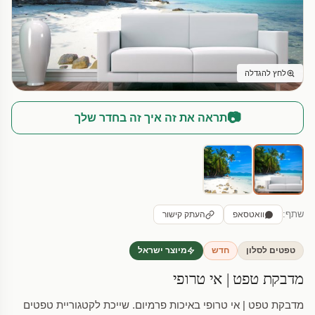
לחץ להגדלה
📷
תראה את זה איך זה בחדר שלך
שתף:
וואטסאפ
העתק קישור
טפטים לסלון
חדש
מיוצר ישראל
מדבקת טפט | אי טרופי
מדבקת טפט | אי טרופי באיכות פרמיום. שייכת לקטגוריית טפטים