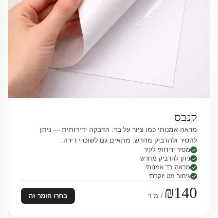
קנבס
מראה אמנותי כמו ציור על בד. הדבקה ידידותית — ניתן
להסיר ולהדביק מחדש. מתאים גם לשוכרי דירה.
מסיר ידידותי לקיר
ניתן להדביק מחדש
מראה בד אמנותי
גימור מט יוקרתי
₪140
/ מ"ר
בחרו חומר זה