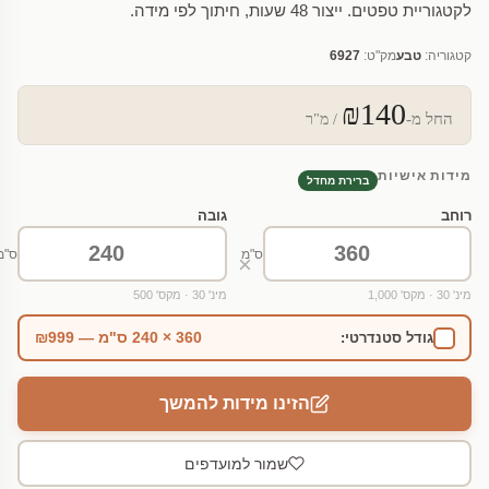
לקטגוריית טפטים. ייצור 48 שעות, חיתוך לפי מידה.
קטגוריה:
טבע
מק"ט:
6927
₪140
החל מ-
/ מ"ר
מידות אישיות
ברירת מחדל
רוחב
גובה
ס"מ
ס"מ
×
מינ' 30 · מקס' 1,000
מינ' 30 · מקס' 500
360 × 240 ס"מ — ₪999
גודל סטנדרטי:
הזינו מידות להמשך
שמור למועדפים