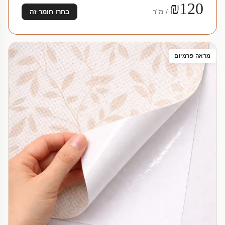
₪120
/ מ"ר
בחרו חומר זה
מראה פרמיום