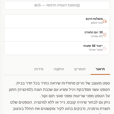
הזמנת דוגמית הדפסה — ₪15
משלוח חינם
מעל ₪300
30 יום החזרה
ללא שאלות
ייצור 48 שעות
מפעל ישראלי
תיאור
חומרים
התקנה
מידות
טפט מעוצב של הרים מחודדות שיראה נהדר בכל חדר בבית.
הטפט עשוי ממדבקת ויניל ומגיע עם שכבת הגנה (למינציה) התגן
על הטפט מפני שריטות ומפני פגעי חום וקור.
ניתן גם לבחור שיהיה קנבס, נייר או ללא למינציה. הטפטים שלנו
תוצרת גרמניה, נדבקים ברגע לקיר ומקשטים את החלל בעיצוב