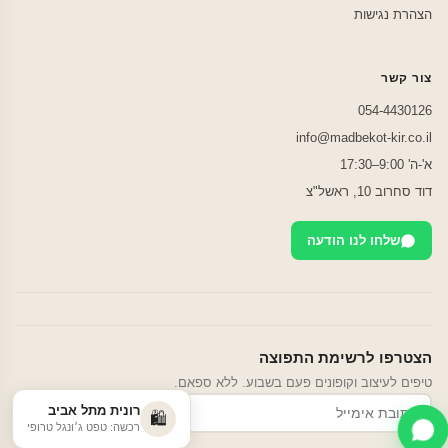
הצהרת נגישות
צור קשר
054-4430126
info@madbekot-kir.co.il
א'-ה' 9:00–17:30
דוד סחרוב 10, ראשל"צ
שלחו לנו הודעה
הצטרפו לרשימת התפוצה
טיפים לעיצוב וקופונים פעם בשבוע. ללא ספאם.
רונית מתל אביב
הרשמה
🛍️
רכשה: טפט ג׳ונגל טרופי