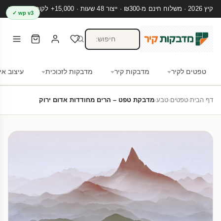
קיץ 2026 · משלוח חינם מ-₪300 · ייצור 48 שעות · 15,000+ לקוחות מרוצים
wp v3 ✓
טפטים לקיר
מדבקות קיר
מדבקות לזכוכית
עיצוב אי
דף הבית
›
טפטים
›
טבע
›
מדבקת טפט – הרים מחודדות אדום ירוק