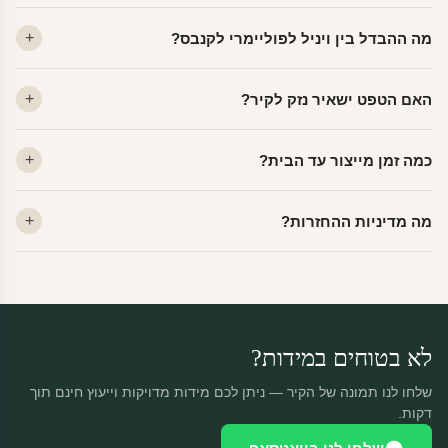
מה ההבדל בין ויניל לפוליימרי לקנבס?
ויניל — עמיד, רחיץ, לכל חדר. פוליימרי — טקסטורה עדינה, מרקם
האם הטפט ישאיר נזק לקיר?
פרמיום. קנבס — בד אמנותי יוקרתי, מט.
לא. ויניל איכותי מסיר עצמו ללא שאריות דבק, אפילו לאחר שנים.
כמה זמן מייצור עד הבית?
מתאים לקיר מטויח, גבס, קרמיקה וזכוכית.
ייצור 48 שעות + משלוח 1–3 ימי עסקים. הזמנות שנכנסות עד 14:00 —
מה מדיניות ההחזרות?
יוצאות באותו יום.
מוצרים מותאמים אישית — החזרה רק בפגם ייצור. נחליף ללא עלות +
משלוח חינם.
לא בטוחים במידות?
שלחו לנו תמונה של הקיר — ניתן לכם מידות מדויקות וייעוץ חינם תוך
דקות.