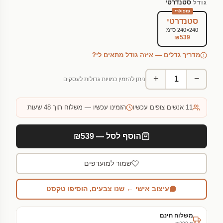
סטנדרטי
גודל
פופולרי
סטנדרטי
240×240 ס"מ
₪539
מדריך גדלים — איזה גודל מתאים לי?
+
−
ניתן להזמין כמויות גדולות לעסקים
11
אנשים צופים עכשיו
הזמינו עכשיו — משלוח תוך 48 שעות
הוסף לסל — ₪539
שמור למועדפים
עיצוב אישי ← שנו צבעים, הוסיפו טקסט
משלוח חינם