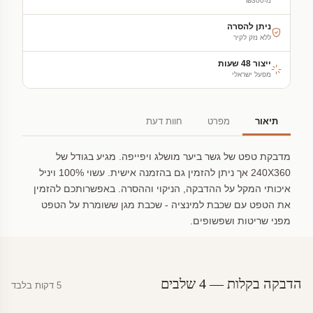
מ-₪300
ניתן להסרה
ללא נזק לקיר
ייצור 48 שעות
מפעל ישראלי
תיאור
מפרט
חוות דעת
מדבקת טפט של גשר ביער מושלג ויפייפה. מגיע בגודל של
240X360 אך ניתן להזמין גם בהזמנה אישית. עשוי 100% ויניל
איכותי המקל על ההדבקה, הניקוי וההסרה. באפשרותכם להזמין
את הטפט עם שכבת למינציה - שכבת מגן ששומרת על הטפט
מפני שריטות ושפשופים.
הדבקה בקלות — 4 שלבים
5 דקות בלבד