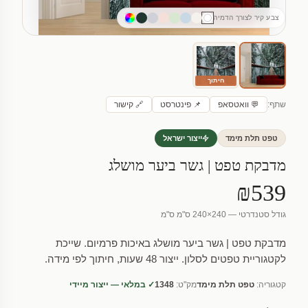
צבע קיר לצורך הדמיה
חיתוך
שתף:
💬 וואטסאפ
📌 פינטרסט
🔗 קישור
טפט תלת מימד
ייצור ישראל
מדבקת טפט | גשר ביער מושלג
₪539
גודל סטנדרטי — 240×240 ס"מ ס"מ
מדבקת טפט | גשר ביער מושלג באיכות פרמיום. שייכת
לקטגוריית טפטים לסלון. ייצור 48 שעות, חיתוך לפי מידה.
קטגוריה:
טפט תלת מימד
מק"ט:
1348
✓ במלאי — ייצור מיידי