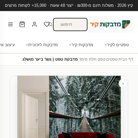
קיץ 2026 · משלוח חינם מ-₪300 · ייצור 48 שעות · 15,000+ לקוחות מרוצים
טפטים לקיר
מדבקות קיר
מדבקות לזכוכית
עיצוב אי
דף הבית
›
טפטים
›
טפט תלת מימד
›
מדבקת טפט | גשר ביער מושלג