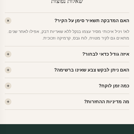
שאלות נפוצות
האם המדבקה תשאיר סימן על הקיר?
לא! ויניל איכותי מסיר עצמו בנקל ללא שאריות דבק, אפילו לאחר שנים.
מתאים גם לקיר מטויח, לוח גבס, קרמיקה וזכוכית.
איזה גודל כדאי לבחור?
לחדר ילדים ממוצע — גודל M (60×78 ס"מ) הוא הנפוץ ביותר. לחדר
האם ניתן לבקש צבע שאינו ברשימה?
שינה של מבוגרים — L. לפינה קטנה — S.
כן! יש לנו מעל 80 גוני ויניל. שלחו לנו בוואטסאפ ונשלח לכם דוגמית. רוב
כמה זמן לוקח?
הצבעים זמינים ללא תוספת מחיר.
ייצור 48 שעות. משלוח 1–3 ימי עסקים לכל הארץ. הזמנות שנכנסות עד
מה מדיניות ההחזרות?
14:00 — יצאו באותו יום.
מוצרי מלאי — 30 יום החזרה מלאה. מוצרים מותאמים אישית —
החזרה רק בפגם ייצור. נדיר שזה קורה.