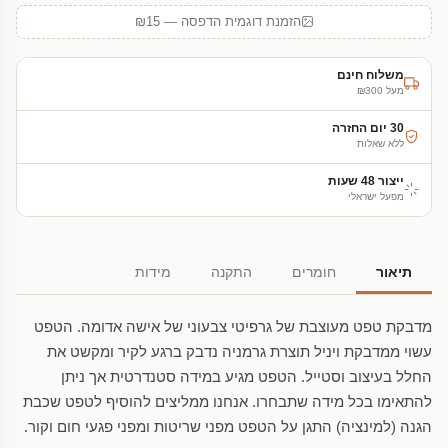
הזמנת דוגמית הדפסה — ₪15
משלוח חינם
מעל ₪300
30 יום החזרה
ללא שאלות
ייצור 48 שעות
מפעל ישראלי
תיאור
חומרים
התקנה
מידות
מדבקת טפט מעוצבת של גרפיטי צבעוני של אישה אדומה. הטפט
עשוי ממדבקת ויניל תוצרת גרמניה נדבק ברגע לקיר ומקשט את
החלל בעיצוב וסטייל. הטפט מגיע במידה סטנדרטית אך ניתן
להתאימו בכל מידה שתבחרו. אנחנו ממליצים להוסיף לטפט שכבת
הגנה (למינציה) התגן על הטפט מפני שריטות ומפני פגעי חום וקור.