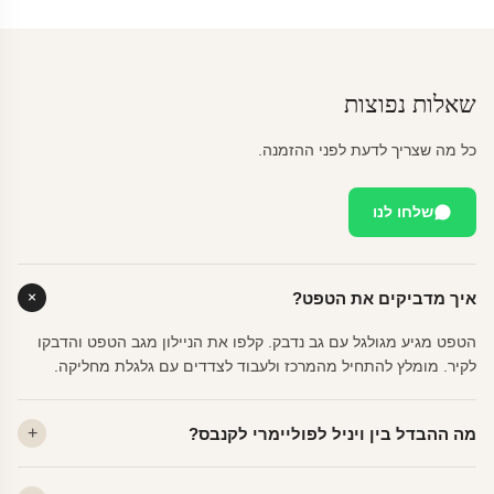
שאלות נפוצות
כל מה שצריך לדעת לפני ההזמנה.
שלחו לנו
איך מדביקים את הטפט?
הטפט מגיע מגולגל עם גב נדבק. קלפו את הניילון מגב הטפט והדבקו
לקיר. מומלץ להתחיל מהמרכז ולעבוד לצדדים עם גלגלת מחליקה.
מה ההבדל בין ויניל לפוליימרי לקנבס?
ויניל — עמיד, רחיץ, לכל חדר. פוליימרי — טקסטורה עדינה, מרקם