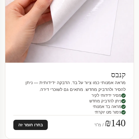
קנבס
מראה אמנותי כמו ציור על בד. הדבקה ידידותית — ניתן
להסיר ולהדביק מחדש. מתאים גם לשוכרי דירה.
מסיר ידידותי לקיר
ניתן להדביק מחדש
מראה בד אמנותי
גימור מט יוקרתי
₪140
/ מ"ר
בחרו חומר זה