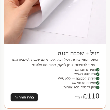
ויניל + שכבת הגנה
הטפט הנפוץ ביותר. ויניל דביק איכותי עם שכבת לטינציה מגנה
— עמיד לרטיבות, ניתן לניקוי, גימור מט אלגנטי.
חומר נון-וובן עמיד
אינו דוהה בשמש
ידידותי לסביבה — ללא PVC
עמידות מבחני אש
ניתן להסרה ללא שאריות
₪110
/ מ"ר
בחרו חומר זה