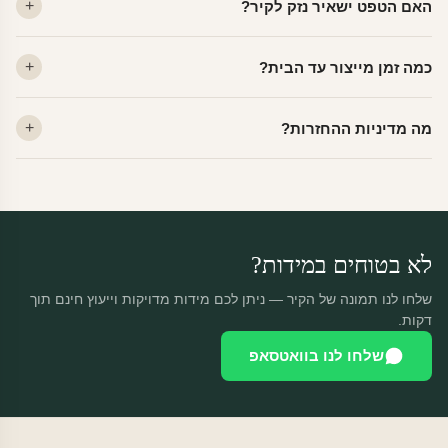
האם הטפט ישאיר נזק לקיר?
פרמיום. קנבס — בד אמנותי יוקרתי, מט.
לא. ויניל איכותי מסיר עצמו ללא שאריות דבק, אפילו לאחר שנים.
כמה זמן מייצור עד הבית?
מתאים לקיר מטויח, גבס, קרמיקה וזכוכית.
ייצור 48 שעות + משלוח 1–3 ימי עסקים. הזמנות שנכנסות עד 14:00 —
מה מדיניות ההחזרות?
יוצאות באותו יום.
מוצרים מותאמים אישית — החזרה רק בפגם ייצור. נחליף ללא עלות +
משלוח חינם.
לא בטוחים במידות?
שלחו לנו תמונה של הקיר — ניתן לכם מידות מדויקות וייעוץ חינם תוך
דקות.
שלחו לנו בוואטסאפ