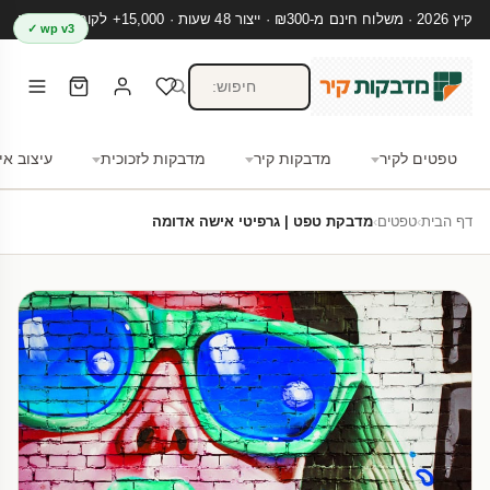
קיץ 2026 · משלוח חינם מ-₪300 · ייצור 48 שעות · 15,000+ לקוחות מרוצים
wp v3 ✓
טפטים לקיר
מדבקות קיר
מדבקות לזכוכית
עיצוב אי
דף הבית
›
טפטים
›
מדבקת טפט | גרפיטי אישה אדומה