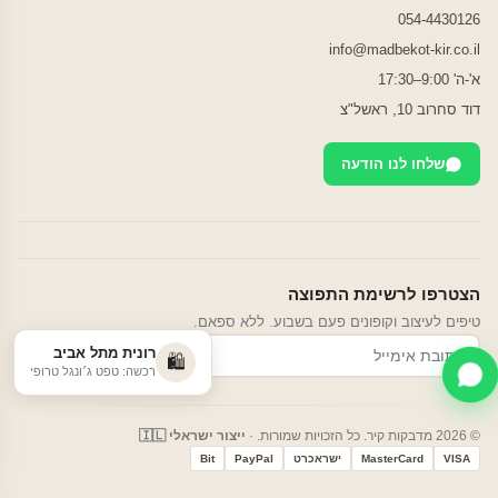
054-4430126
info@madbekot-kir.co.il
א'-ה' 9:00–17:30
דוד סחרוב 10, ראשל"צ
שלחו לנו הודעה
הצטרפו לרשימת התפוצה
טיפים לעיצוב וקופונים פעם בשבוע. ללא ספאם.
רונית מתל אביב
הרשמה
🛍️
רכשה: טפט ג׳ונגל טרופי
© 2026 מדבקות קיר. כל הזכויות שמורות. ·
ייצור ישראלי 🇮🇱
VISA
MasterCard
ישראכרט
PayPal
Bit