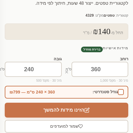
לקטגוריית טפטים. ייצור 48 שעות, חיתוך לפי מידה.
קטגוריה:
טפטים
מק"ט:
4329
₪140
החל מ-
/ מ"ר
מידות אישיות
ברירת מחדל
רוחב
גובה
ס"מ
ס"מ
×
מינ' 30 · מקס' 1,000
מינ' 30 · מקס' 500
360 × 240 ס"מ — ₪799
גודל סטנדרטי:
הזינו מידות להמשך
שמור למועדפים