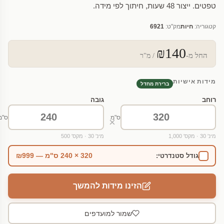
טפטים. ייצור 48 שעות, חיתוך לפי מידה.
קטגוריה:
חיות
מק"ט:
6921
₪140
החל מ-
/ מ"ר
מידות אישיות
ברירת מחדל
רוחב
גובה
ס"מ
ס"מ
×
מינ' 30 · מקס' 1,000
מינ' 30 · מקס' 500
320 × 240 ס"מ — ₪999
גודל סטנדרטי:
הזינו מידות להמשך
שמור למועדפים