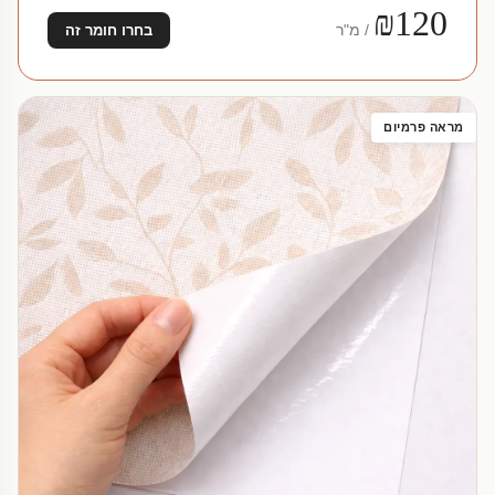
₪120
/ מ"ר
בחרו חומר זה
מראה פרמיום