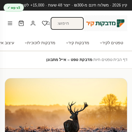
קיץ 2026 · משלוח חינם מ-₪300 · ייצור 48 שעות · 15,000+ לקוחות מרוצים
wp v3 ✓
טפטים לקיר
מדבקות קיר
מדבקות לזכוכית
עיצוב אי
דף הבית
›
טפטים
›
חיות
›
מדבקת טפט – אייל מתבונן