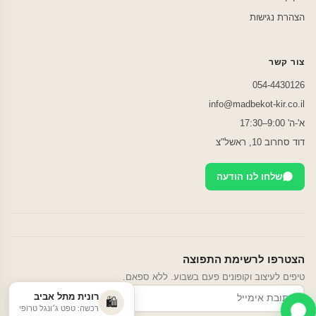
הצהרת נגישות
צור קשר
054-4430126
info@madbekot-kir.co.il
א'-ה' 9:00–17:30
דוד סחרוב 10, ראשל"צ
שלחו לנו הודעה
הצטרפו לרשימת התפוצה
טיפים לעיצוב וקופונים פעם בשבוע. ללא ספאם.
רונית מתל אביב
הרשמה
🛍️
רכשה: טפט ג׳ונגל טרופי