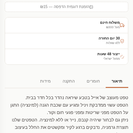
הזמנת דוגמית הדפסה — ₪15
משלוח חינם
מעל ₪300
30 יום החזרה
ללא שאלות
ייצור 48 שעות
מפעל ישראלי
תיאור
חומרים
התקנה
מידות
טפט מעוצב של אייל בטבע שיראה נהדר בכל חדר בבית.
הטפט עשוי ממדבקת ויניל ומגיע עם שכבת הגנה (למינציה) התגן
על הטפט מפני שריטות ומפני פגעי חום וקור.
ניתן גם לבחור שיהיה קנבס, נייר או ללא למינציה. הטפטים שלנו
תוצרת גרמניה, נדבקים ברגע לקיר ומקשטים את החלל בעיצוב