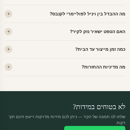
מה ההבדל בין ויניל לפוליימרי לקנבס?
ויניל — עמיד, רחיץ, לכל חדר. פוליימרי — טקסטורה עדינה, מרקם
האם הטפט ישאיר נזק לקיר?
פרמיום. קנבס — בד אמנותי יוקרתי, מט.
לא. ויניל איכותי מסיר עצמו ללא שאריות דבק, אפילו לאחר שנים.
כמה זמן מייצור עד הבית?
מתאים לקיר מטויח, גבס, קרמיקה וזכוכית.
ייצור 48 שעות + משלוח 1–3 ימי עסקים. הזמנות שנכנסות עד 14:00 —
מה מדיניות ההחזרות?
יוצאות באותו יום.
מוצרים מותאמים אישית — החזרה רק בפגם ייצור. נחליף ללא עלות +
משלוח חינם.
לא בטוחים במידות?
שלחו לנו תמונה של הקיר — ניתן לכם מידות מדויקות וייעוץ חינם תוך
דקות.